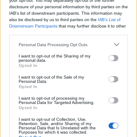
your opt-out. You may separately opt-out of the further
SENS
disclosure of your personal information by third parties on the
IAB’s list of downstream participants. This information may
SOS (Șoșoacă)
also be disclosed by us to third parties on the
IAB’s List of
POT (Gavrilă)
Downstream Participants
that may further disclose it to other
PACE (Peia)
third parties.
Acțiunea Conservatoare (Târziu)
Personal Data Processing Opt Outs
PDF (Lazarus)
I want to opt-out of the Sharing of my
PUSL (D. Voiculescu)
personal data.
Opted In
PNȚCD (Pavelescu)
I want to opt-out of the Sale of my
PNCR (Terheș)
Personal Data.
Opted In
Partidul Patrioților (Surugiu)
FAR (Coarnă)
I want to opt-out of processing my
Personal Data for Targeted Advertising.
România pe Primul Loc (Ponta)
Opted In
Altul
I want to opt-out of Collection, Use,
Retention, Sale, and/or Sharing of my
Personal Data that Is Unrelated with the
Purposes for which it was collected.