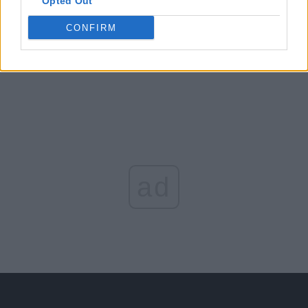
Opted Out
Arată rezultatele
CONFIRM
Arhiva sondajelor
ad