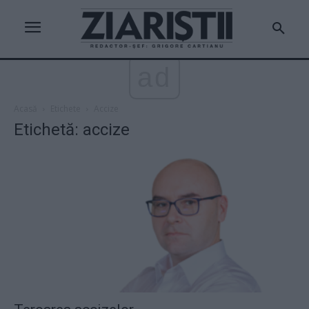
ad
Acasă
Etichete
Accize
Etichetă: accize