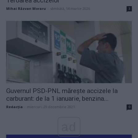
Teroarea accizelor
Mihai Răzvan Moraru
-
sâmbătă, 14 martie 2026
3
Guvernul PSD-PNL mărește accizele la
carburant: de la 1 ianuarie, benzina...
Redacţia
-
miercuri, 29 decembrie 2021
0
ad