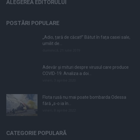
ALEGEREA EDITORULUI
POSTĂRI POPULARE
„Adio, țară de căcat!” Bătut în fața casei sale,
umilit de...
duminică, 21 iulie 2019
Adevăr și mituri despre virusul care produce
COVID-19. Analiza a doi...
vineri, 3 aprilie 2020
Flota rusă nu mai poate bombarda Odessa
fără „s-o ia în...
vineri, 8 aprilie 2022
CATEGORIE POPULARĂ