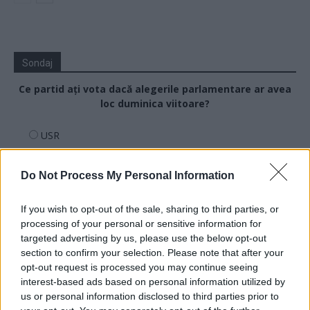
Sondaj
Ce partid ați vota dacă alegerile parlamentare ar avea
loc duminica viitoare?
USR
PNL
Do Not Process My Personal Information
PSD
AUR
If you wish to opt-out of the sale, sharing to third parties, or
UDMR
processing of your personal or sensitive information for
PMP (Tomac)
targeted advertising by us, please use the below opt-out
section to confirm your selection. Please note that after your
Forța Dreptei (L. Orban)
opt-out request is processed you may continue seeing
PNȚMM
interest-based ads based on personal information utilized by
us or personal information disclosed to third parties prior to
REPER