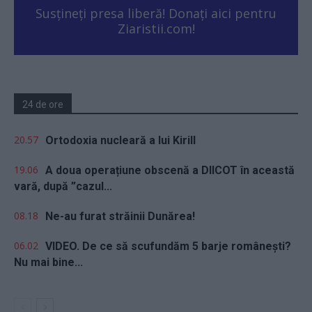
Susțineți presa liberă! Donați aici pentru
Ziaristii.com!
24 de ore
20.57
Ortodoxia nucleară a lui Kirill
19.06
A doua operațiune obscenă a DIICOT în această
vară, după ”cazul...
08.18
Ne-au furat străinii Dunărea!
06.02
VIDEO. De ce să scufundăm 5 barje românești?
Nu mai bine...