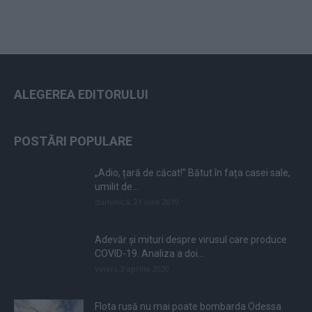
ALEGEREA EDITORULUI
POSTĂRI POPULARE
„Adio, țară de căcat!” Bătut în fața casei sale,
umilit de...
duminică, 21 iulie 2019
Adevăr și mituri despre virusul care produce
COVID-19. Analiza a doi...
vineri, 3 aprilie 2020
Flota rusă nu mai poate bombarda Odessa