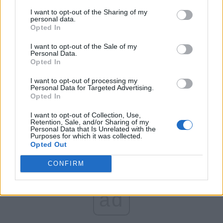
I want to opt-out of the Sharing of my
România pe Primul Loc (Ponta)
personal data.
Opted In
Altul
I want to opt-out of the Sale of my
Personal Data.
Opted In
Arată rezultatele
I want to opt-out of processing my
Personal Data for Targeted Advertising.
Arhiva sondajelor
Opted In
I want to opt-out of Collection, Use,
Retention, Sale, and/or Sharing of my
Personal Data that Is Unrelated with the
Purposes for which it was collected.
Opted Out
CONFIRM
ad