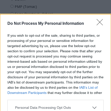
PMP (Tomac)
Forța Dreptei (L. Orban)
PNȚMM
Do Not Process My Personal Information
REPER
If you wish to opt-out of the sale, sharing to third parties, or
SENS
processing of your personal or sensitive information for
SOS (Șoșoacă)
targeted advertising by us, please use the below opt-out
POT (Gavrilă)
section to confirm your selection. Please note that after your
opt-out request is processed you may continue seeing
PACE (Peia)
interest-based ads based on personal information utilized by
Acțiunea Conservatoare (Târziu)
us or personal information disclosed to third parties prior to
your opt-out. You may separately opt-out of the further
PDF (Lazarus)
disclosure of your personal information by third parties on the
PUSL (D. Voiculescu)
IAB’s list of downstream participants. This information may
also be disclosed by us to third parties on the
IAB’s List of
PNȚCD (Pavelescu)
Downstream Participants
that may further disclose it to other
PNCR (Terheș)
third parties.
Partidul Patrioților (Surugiu)
Personal Data Processing Opt Outs
FAR (Coarnă)