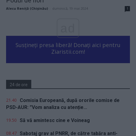
Podul de flori
Alecu Reniță (Chișinău)
-
duminică, 19 mai 2024
1
ad
Susțineți presa liberă! Donați aici pentru
Ziaristii.com!
24 de ore
21.40
Comisia Europeană, după ororile comise de
PSD-AUR: ”Vom analiza cu atenție...
19.50
Să vă amintesc cine e Voineag
08.47
Sabotaj grav al PNRR, de către tabăra anti-