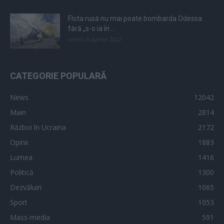
Flota rusă nu mai poate bombarda Odessa
fără „s-o ia în...
vineri, 8 aprilie 2022
CATEGORIE POPULARĂ
News
12042
Main
2814
Război în Ucraina
2172
Opinii
1883
Lumea
1416
Politică
1300
Dezvăluiri
1065
Sport
1053
Mass-media
591