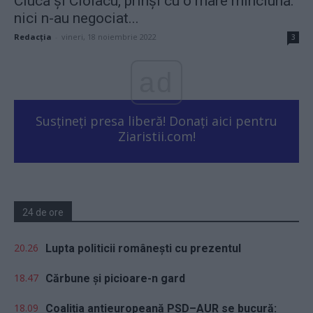
Ciucă și Ciolacu, prinși cu o mare minciună:
nici n-au negociat...
Redacţia
-
vineri, 18 noiembrie 2022
3
ad
Susțineți presa liberă! Donați aici pentru
Ziaristii.com!
24 de ore
20.26
Lupta politicii românești cu prezentul
18.47
Cărbune și picioare-n gard
18.09
Coaliția antieuropeană PSD–AUR se bucură: