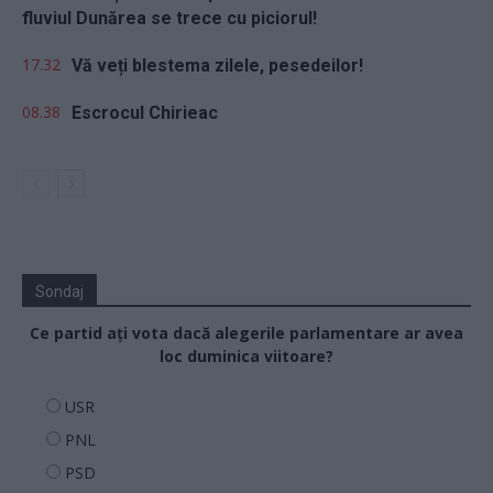
fluviul Dunărea se trece cu piciorul!
17.32
Vă veți blestema zilele, pesedeilor!
08.38
Escrocul Chirieac
Sondaj
Ce partid ați vota dacă alegerile parlamentare ar avea
loc duminica viitoare?
USR
PNL
PSD