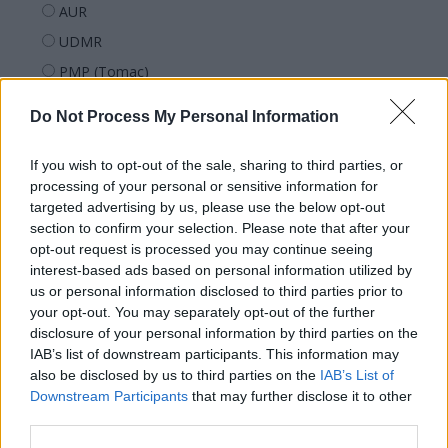
AUR
UDMR
PMP (Tomac)
Forța Dreptei (L. Orban)
Do Not Process My Personal Information
PNȚMM
REPER
If you wish to opt-out of the sale, sharing to third parties, or
processing of your personal or sensitive information for
SENS
targeted advertising by us, please use the below opt-out
SOS (Șoșoacă)
section to confirm your selection. Please note that after your
opt-out request is processed you may continue seeing
POT (Gavrilă)
interest-based ads based on personal information utilized by
PACE (Peia)
us or personal information disclosed to third parties prior to
Acțiunea Conservatoare (Târziu)
your opt-out. You may separately opt-out of the further
disclosure of your personal information by third parties on the
PDF (Lazarus)
IAB’s list of downstream participants. This information may
PUSL (D. Voiculescu)
also be disclosed by us to third parties on the
IAB’s List of
Downstream Participants
that may further disclose it to other
PNȚCD (Pavelescu)
third parties.
PNCR (Terheș)