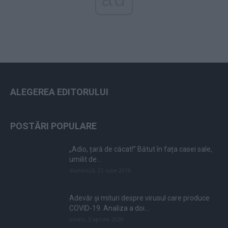
ALEGEREA EDITORULUI
POSTĂRI POPULARE
„Adio, țară de căcat!” Bătut în fața casei sale,
umilit de...
duminică, 21 iulie 2019
Adevăr și mituri despre virusul care produce
COVID-19. Analiza a doi...
vineri, 3 aprilie 2020