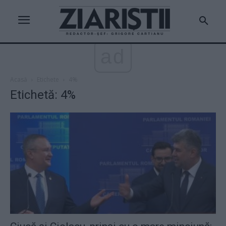
ad
Acasă
Etichete
4%
Etichetă: 4%