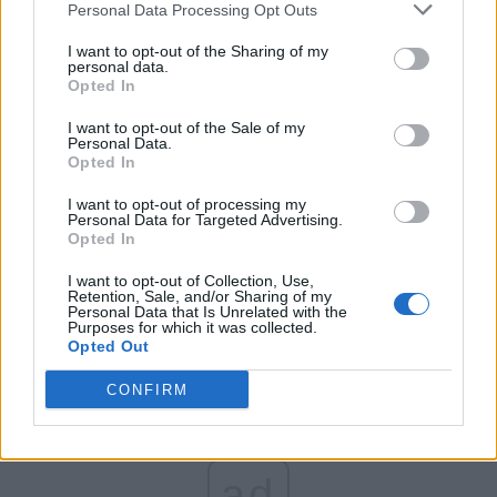
Personal Data Processing Opt Outs
Partidul Patrioților (Surugiu)
FAR (Coarnă)
I want to opt-out of the Sharing of my
personal data.
România pe Primul Loc (Ponta)
Opted In
Altul
I want to opt-out of the Sale of my
Personal Data.
Opted In
Arată rezultatele
I want to opt-out of processing my
Personal Data for Targeted Advertising.
Opted In
Arhiva sondajelor
I want to opt-out of Collection, Use,
Retention, Sale, and/or Sharing of my
Personal Data that Is Unrelated with the
Purposes for which it was collected.
Opted Out
CONFIRM
ad