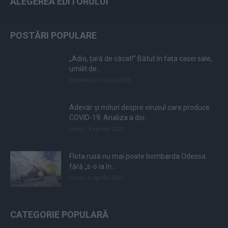
ALEGEREA EDITORULUI
POSTĂRI POPULARE
„Adio, țară de căcat!” Bătut în fața casei sale,
umilit de...
duminică, 21 iulie 2019
Adevăr și mituri despre virusul care produce
COVID-19. Analiza a doi...
vineri, 3 aprilie 2020
Flota rusă nu mai poate bombarda Odessa
fără „s-o ia în...
vineri, 8 aprilie 2022
CATEGORIE POPULARĂ