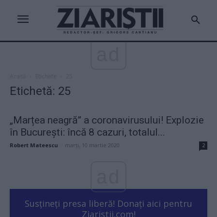
ad
Acasă
Etichete
25
Etichetă: 25
„Marțea neagră” a coronavirusului! Explozie
în București: încă 8 cazuri, totalul...
Robert Mateescu
-
marți, 10 martie 2020
2
ad
Susțineți presa liberă! Donați aici pentru
Ziaristii.com!