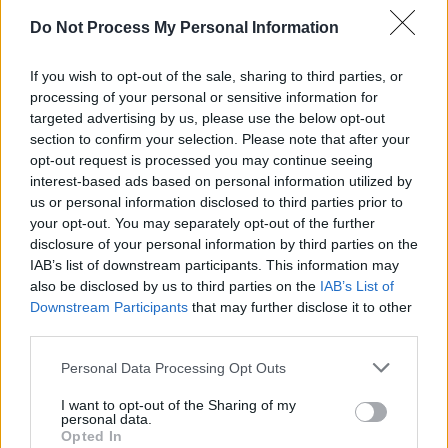
SENS
Do Not Process My Personal Information
SOS (Șoșoacă)
POT (Gavrilă)
If you wish to opt-out of the sale, sharing to third parties, or
processing of your personal or sensitive information for
PACE (Peia)
targeted advertising by us, please use the below opt-out
Acțiunea Conservatoare (Târziu)
section to confirm your selection. Please note that after your
opt-out request is processed you may continue seeing
PDF (Lazarus)
interest-based ads based on personal information utilized by
PUSL (D. Voiculescu)
us or personal information disclosed to third parties prior to
PNȚCD (Pavelescu)
your opt-out. You may separately opt-out of the further
disclosure of your personal information by third parties on the
PNCR (Terheș)
IAB’s list of downstream participants. This information may
Partidul Patrioților (Surugiu)
also be disclosed by us to third parties on the
IAB’s List of
Downstream Participants
that may further disclose it to other
FAR (Coarnă)
third parties.
România pe Primul Loc (Ponta)
Personal Data Processing Opt Outs
Altul
I want to opt-out of the Sharing of my
personal data.
Opted In