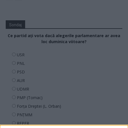
Sondaj
Ce partid ați vota dacă alegerile parlamentare ar avea
loc duminica viitoare?
USR
PNL
PSD
AUR
UDMR
PMP (Tomac)
Forța Dreptei (L. Orban)
PNȚMM
REPER