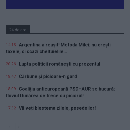
24 de ore
14.18
Argentina a reușit! Metoda Milei: nu crești
taxele, ci scazi cheltuielile...
20.26
Lupta politicii românești cu prezentul
18.47
Cărbune și picioare-n gard
18.09
Coaliția antieuropeană PSD–AUR se bucură:
fluviul Dunărea se trece cu piciorul!
17.32
Vă veți blestema zilele, pesedeilor!