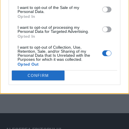
Arată rezultatele
I want to opt-out of the Sale of my
Personal Data.
Arhiva sondajelor
Opted In
I want to opt-out of processing my
Personal Data for Targeted Advertising.
Opted In
I want to opt-out of Collection, Use,
Retention, Sale, and/or Sharing of my
Personal Data that Is Unrelated with the
Purposes for which it was collected.
Opted Out
ad
CONFIRM