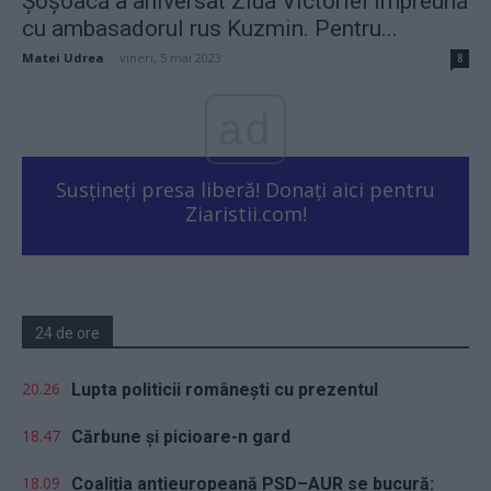
Șoșoacă a aniversat Ziua Victoriei împreună
cu ambasadorul rus Kuzmin. Pentru...
Matei Udrea
-
vineri, 5 mai 2023
8
ad
Susțineți presa liberă! Donați aici pentru
Ziaristii.com!
24 de ore
20.26
Lupta politicii românești cu prezentul
18.47
Cărbune și picioare-n gard
18.09
Coaliția antieuropeană PSD–AUR se bucură: