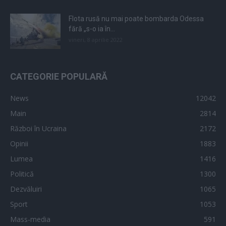
Flota rusă nu mai poate bombarda Odessa
fără „s-o ia în...
vineri, 8 aprilie 2022
CATEGORIE POPULARĂ
News
12042
Main
2814
Război în Ucraina
2172
Opinii
1883
Lumea
1416
Politică
1300
Dezvăluiri
1065
Sport
1053
Mass-media
591