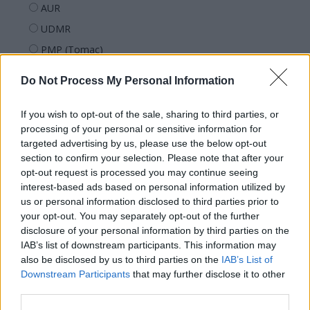
AUR
UDMR
PMP (Tomac)
Forța Dreptei (L. Orban)
Do Not Process My Personal Information
PNȚMM
REPER
If you wish to opt-out of the sale, sharing to third parties, or
processing of your personal or sensitive information for
SENS
targeted advertising by us, please use the below opt-out
SOS (Șoșoacă)
section to confirm your selection. Please note that after your
opt-out request is processed you may continue seeing
POT (Gavrilă)
interest-based ads based on personal information utilized by
PACE (Peia)
us or personal information disclosed to third parties prior to
Acțiunea Conservatoare (Târziu)
your opt-out. You may separately opt-out of the further
disclosure of your personal information by third parties on the
PDF (Lazarus)
IAB’s list of downstream participants. This information may
PUSL (D. Voiculescu)
also be disclosed by us to third parties on the
IAB’s List of
Downstream Participants
that may further disclose it to other
PNȚCD (Pavelescu)
third parties.
PNCR (Terheș)