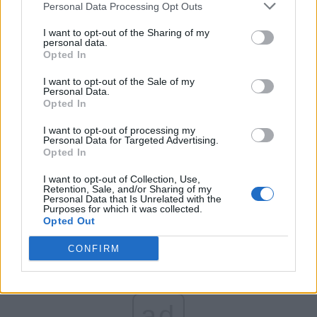
Personal Data Processing Opt Outs
Partidul Patrioților (Surugiu)
FAR (Coarnă)
I want to opt-out of the Sharing of my
personal data.
România pe Primul Loc (Ponta)
Opted In
Altul
I want to opt-out of the Sale of my
Personal Data.
Opted In
Arată rezultatele
I want to opt-out of processing my
Personal Data for Targeted Advertising.
Opted In
Arhiva sondajelor
I want to opt-out of Collection, Use,
Retention, Sale, and/or Sharing of my
Personal Data that Is Unrelated with the
Purposes for which it was collected.
Opted Out
CONFIRM
ad