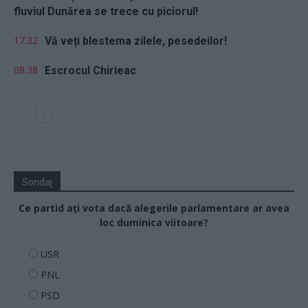
fluviul Dunărea se trece cu piciorul!
17.32
Vă veți blestema zilele, pesedeilor!
08.38
Escrocul Chirieac
Sondaj
Ce partid ați vota dacă alegerile parlamentare ar avea
loc duminica viitoare?
USR
PNL
PSD