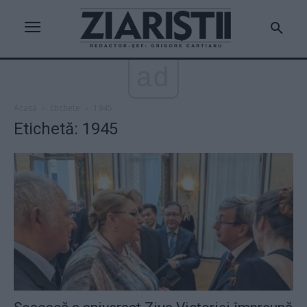
ad
Acasă
Etichete
1945
Etichetă: 1945