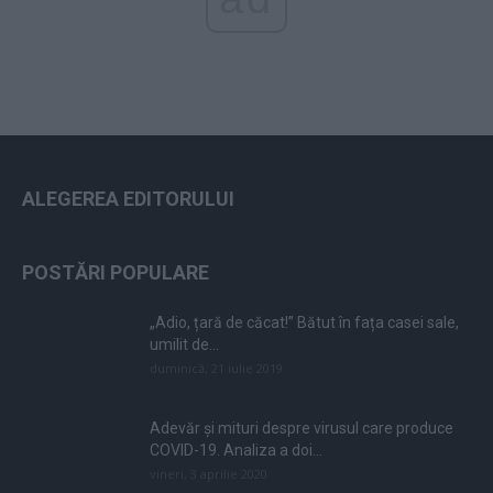
ALEGEREA EDITORULUI
POSTĂRI POPULARE
„Adio, țară de căcat!” Bătut în fața casei sale,
umilit de...
duminică, 21 iulie 2019
Adevăr și mituri despre virusul care produce
COVID-19. Analiza a doi...
vineri, 3 aprilie 2020