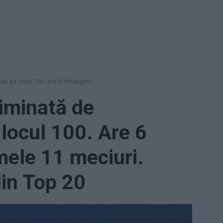
e pe locul 100. Are 6 înfrângeri...
iminată de
locul 100. Are 6
imele 11 meciuri.
din Top 20