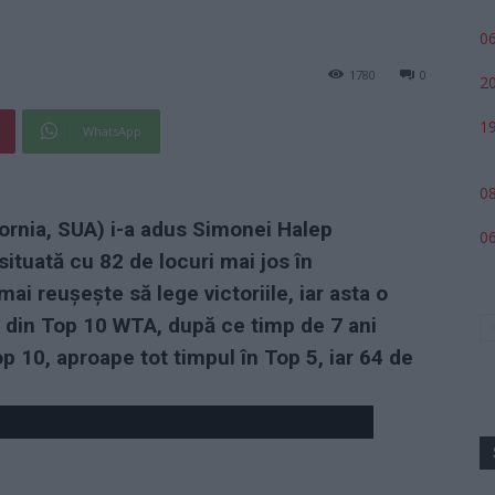
06
1780
0
20
19
WhatsApp
08
fornia, SUA) i-a adus Simonei Halep
06
situată cu 82 de locuri mai jos în
 reușește să lege victoriile, iar asta o
și din Top 10 WTA, după ce timp de 7 ani
 10, aproape tot timpul în Top 5, iar 64 de