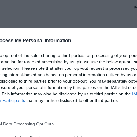
p
ocess My Personal Information
to opt-out of the sale, sharing to third parties, or processing of your per
formation for targeted advertising by us, please use the below opt-out s
r selection. Please note that after your opt-out request is processed y
eing interest-based ads based on personal information utilized by us or
disclosed to third parties prior to your opt-out. You may separately opt-
losure of your personal information by third parties on the IAB’s list of
. This information may also be disclosed by us to third parties on the
IA
(Belarus, 27 de ani, locul 100 WTA) –
Simona Halep
Participants
that may further disclose it to other third parties.
.
acheta” numărul 3 a Belarusului (după Sabalenka și
l Data Processing Opt Outs
centa câștigătoare de la US Open, Emma Răducanu (locul