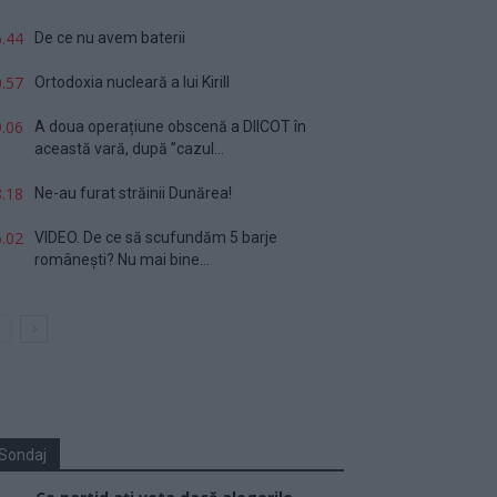
.44
De ce nu avem baterii
.57
Ortodoxia nucleară a lui Kirill
.06
A doua operațiune obscenă a DIICOT în
această vară, după ”cazul...
.18
Ne-au furat străinii Dunărea!
.02
VIDEO. De ce să scufundăm 5 barje
românești? Nu mai bine...
Sondaj