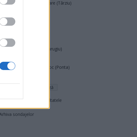
Acțiunea Conservatoare (Târziu)
PDF (Lazarus)
PUSL (D. Voiculescu)
PNȚCD (Pavelescu)
PNCR (Terheș)
Partidul Patrioților (Surugiu)
FAR (Coarnă)
România pe Primul Loc (Ponta)
Altul
Arată rezultatele
Arhiva sondajelor