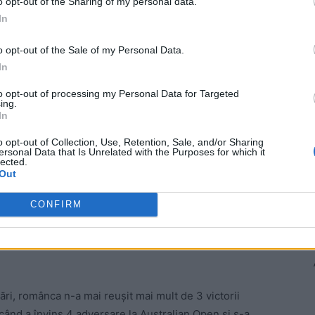
o opt-out of the Sharing of my personal data.
In
ul australian
Darren Cahill,
fără a coopta în staful său
o opt-out of the Sale of my Personal Data.
In
to opt-out of processing my Personal Data for Targeted
 Advertisement -
ing.
In
o opt-out of Collection, Use, Retention, Sale, and/or Sharing
ersonal Data that Is Unrelated with the Purposes for which it
lected.
Out
CONFIRM
tări, românca n-a mai reușit mai mult de 3 victorii
 când a învins 4 adversare la Australian Open și s-a