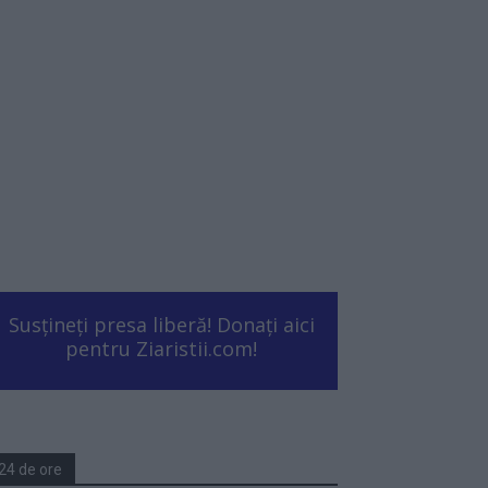
Susțineți presa liberă! Donați aici
pentru Ziaristii.com!
24 de ore