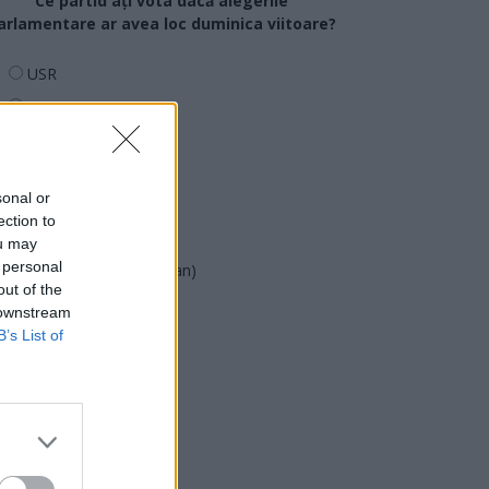
Ce partid ați vota dacă alegerile
arlamentare ar avea loc duminica viitoare?
USR
PNL
PSD
AUR
sonal or
UDMR
ection to
PMP (Tomac)
ou may
 personal
Forța Dreptei (L. Orban)
out of the
PNȚMM
 downstream
REPER
B’s List of
SENS
SOS (Șoșoacă)
POT (Gavrilă)
PACE (Peia)