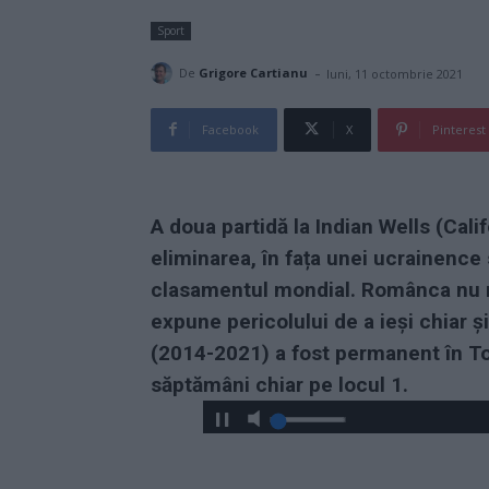
Sport
-
De
Grigore Cartianu
luni, 11 octombrie 2021
Facebook
X
Pinterest
A doua partidă la Indian Wells (Cali
eliminarea, în fața unei ucrainence 
clasamentul mondial. Românca nu mai
expune pericolului de a ieși chiar 
(2014-2021) a fost permanent în Top
săptămâni chiar pe locul 1.