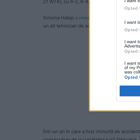
I want t
21 WTA), cu 6-2, 6-4.
Opted 
Simona Halep
a renunțat recent
la antrenor
I want t
un alt tehnician de același calibru.
Opted 
I want 
-
Advertis
Opted 
I want t
of my P
was col
Opted 
Într-un an în care a fost chinuită de acciden
consecutive de la jumătatea lunii februarie,