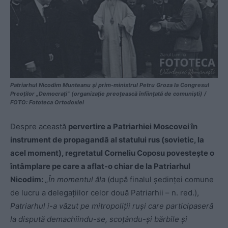
Patriarhul Nicodim Munteanu și prim-ministrul Petru Groza la Congresul
Preoților „Democrați” (organizație preoțească înființată de comuniști) /
FOTO: Fototeca Ortodoxiei
Despre această
pervertire a Patriarhiei Moscovei în
instrument de propagandă al statului rus (sovietic, la
acel moment), regretatul Corneliu Coposu povestește o
întâmplare pe care a aflat-o chiar de la Patriarhul
Nicodim:
„În momentul ăla
(după finalul ședinței comune
de lucru a delegațiilor celor două Patriarhii – n. red.),
Patriarhul i-a văzut pe mitropoliţii ruși care participaseră
la dispută demachiindu-se, scoţându-şi bărbile şi