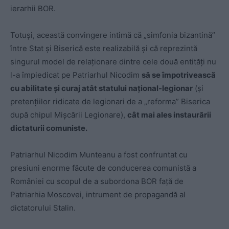
ierarhii BOR.
Totuși, această convingere intimă că „simfonia bizantină”
între Stat și Biserică este realizabilă și că reprezintă
singurul model de relaționare dintre cele două entități nu
l-a împiedicat pe Patriarhul Nicodim
să se împotrivească
cu abilitate și curaj atât statului național-legionar
(și
pretențiilor ridicate de legionari de a „reforma” Biserica
după chipul Mișcării Legionare),
cât mai ales instaurării
dictaturii comuniste.
Patriarhul Nicodim Munteanu a fost confruntat cu
presiuni enorme făcute de conducerea comunistă a
României cu scopul de a subordona BOR față de
Patriarhia Moscovei, intrument de propagandă al
dictatorului Stalin.