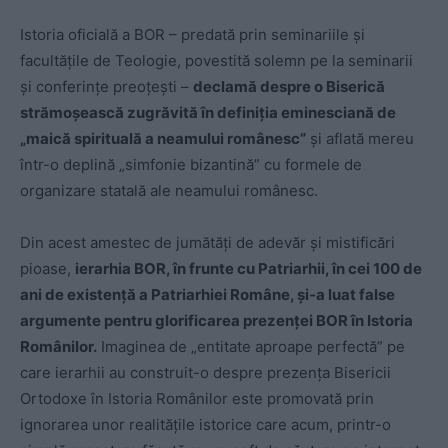
Istoria oficială a BOR – predată prin seminariile și
facultățile de Teologie, povestită solemn pe la seminarii
și conferințe preoțești –
declamă despre o Biserică
strămoșească zugrăvită în definiția eminesciană de
„maică spirituală a neamului românesc”
și aflată mereu
într-o deplină „simfonie bizantină” cu formele de
organizare statală ale neamului românesc.
Din acest amestec de jumătăți de adevăr și mistificări
pioase,
ierarhia BOR, în frunte cu Patriarhii, în cei 100 de
ani de existență a Patriarhiei Române, și-a luat false
argumente pentru glorificarea prezenței BOR în Istoria
Românilor.
Imaginea de „entitate aproape perfectă” pe
care ierarhii au construit-o despre prezența Bisericii
Ortodoxe în Istoria Românilor este promovată prin
ignorarea unor realitățile istorice care acum, printr-o