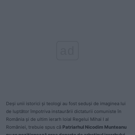
ad
Deși unii istorici și teologi au fost seduși de imaginea lui
de luptător împotriva instaurării dictaturii comuniste în
România și de ultim ierarh loial Regelui Mihai I al
României, trebuie spus că
Patriarhul Nicodim Munteanu
nu se poziționează prea departe de arhetipul ierarhului