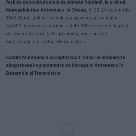
față de genocidul comis de Armata Română, la ordinul
Mareșalului Ion Antonescu, la Odesa,
în 22-24 octombrie
1941. Atunci, militarii români au asasinat aproximativ
34.000 de evrei și au trimis alți 45.000 de evrei în lagărul
de concentrare de la Bogdanovca, unde au fost
exterminați în următoarele două luni.
icodim Munteanu a acceptat tacit măsurile antisemite
sângeroase implementate de Mareșalul Antonescu în
Basarabia și Transnistria.
ad