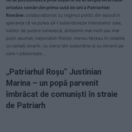
ortodox român din prima sută de ani a Patriarhiei
Române:
colaboraționist cu regimul politic din epocă în
speranța că va putea să-l subordoneze intereselor sale,
iubitor de putere lumească, antisemit mai mult sau mai
puțin asumat, naționalist-filetist, mereu fariseu în relațiile
cu ceilalți ierarhi, cu clerul din subordine și cu mirenii pe
care-i păstorește…
„Patriarhul Roșu” Justinian
Marina – un popă parvenit
îmbrăcat de comuniști în straie
de Patriarh