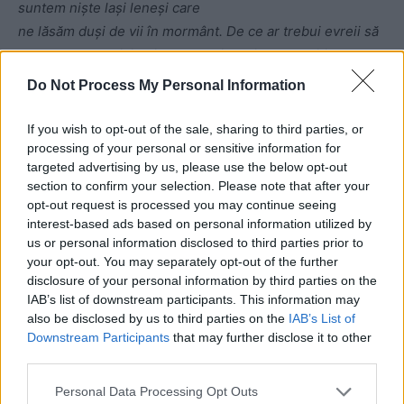
suntem niște lași leneși care
ne lăsăm duși de vii în mormânt. De ce ar trebui evreii să
se bucure de privilegiul de a trăi ca niște paraziți pe
spatele noastre? De ce nu ar trebui să scăpăm de acești
Do Not Process My Personal Information
paraziți care sug sânge creștin românesc? Este logic și
sfânt să reacționăm împotriva lor”.
If you wish to opt-out of the sale, sharing to third parties, or
processing of your personal or sensitive information for
targeted advertising by us, please use the below opt-out
Conform
Raportului Final al Comisiei Internaționale
section to confirm your selection. Please note that after your
pentru Studierea Holocaustului în România,
„Patriarhul
opt-out request is processed you may continue seeing
Miron Cristea nu a luat niciodată atitudine împotriva
interest-based ads based on personal information utilized by
antisemitismului. Dimpotrivă, el i-a demonizat pe evrei și
us or personal information disclosed to third parties prior to
your opt-out. You may separately opt-out of the further
s-a pronunțat pentru îndepărtarea lor din România”.
disclosure of your personal information by third parties on the
IAB’s list of downstream participants. This information may
also be disclosed by us to third parties on the
IAB’s List of
Downstream Participants
that may further disclose it to other
third parties.
Personal Data Processing Opt Outs