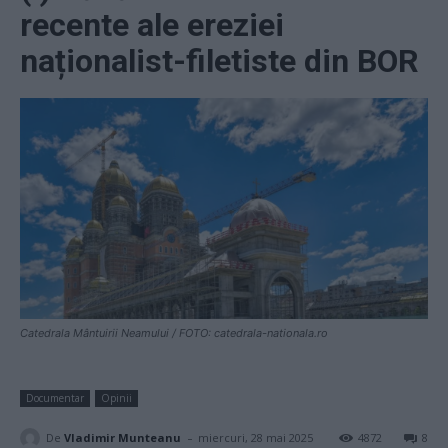
recente ale ereziei
naționalist-filetiste din BOR
Catedrala Mântuirii Neamului / FOTO: catedrala-nationala.ro
Documentar
Opinii
-
De
Vladimir Munteanu
miercuri, 28 mai 2025
4872
8