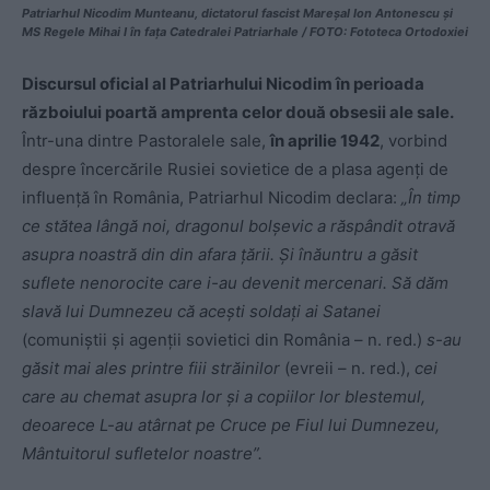
Patriarhul Nicodim Munteanu, dictatorul fascist Mareșal Ion Antonescu și
MS Regele Mihai I în fața Catedralei Patriarhale / FOTO: Fototeca Ortodoxiei
Discursul oficial al Patriarhului Nicodim în perioada
războiului poartă amprenta celor două obsesii ale sale.
Într-una dintre Pastoralele sale,
în aprilie 1942
, vorbind
despre încercările Rusiei sovietice de a plasa agenți de
influență în România, Patriarhul Nicodim declara:
„În timp
ce stătea lângă noi, dragonul bolșevic a răspândit otravă
asupra noastră din din afara țării. Și înăuntru a găsit
suflete nenorocite care i-au devenit mercenari. Să dăm
slavă lui Dumnezeu că acești soldați ai Satanei
(comuniștii și agenții sovietici din România – n. red.)
s-au
găsit mai ales printre fiii străinilor
(evreii – n. red.),
cei
care au chemat asupra lor și a copiilor lor blestemul,
deoarece L-au atârnat pe Cruce pe Fiul lui Dumnezeu,
Mântuitorul sufletelor noastre”.