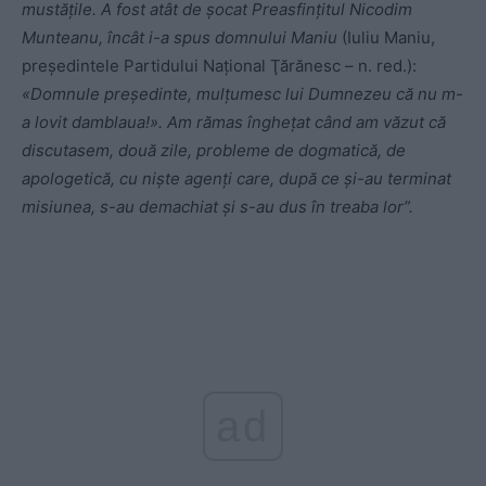
mustăţile. A fost atât de şocat Preasfinţitul Nicodim
Munteanu, încât i-a spus domnului Maniu
(Iuliu Maniu,
preşedintele Partidului Naţional Ţărănesc – n. red.):
«Domnule preşedinte, mulţumesc lui Dumnezeu că nu m-
a lovit damblaua!». Am rămas îngheţat când am văzut că
discutasem, două zile, probleme de dogmatică, de
apologetică, cu nişte agenţi care, după ce şi-au terminat
misiunea, s-au demachiat şi s-au dus în treaba lor”.
ad