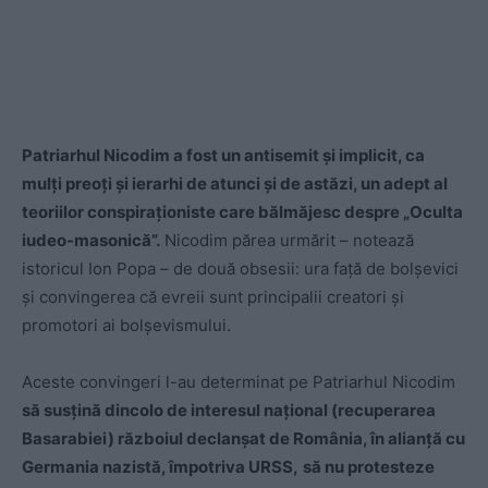
Patriarhul Nicodim a fost un antisemit și implicit, ca
mulți preoți și ierarhi de atunci și de astăzi, un adept al
teoriilor conspiraționiste care bălmăjesc despre „Oculta
iudeo-masonică”.
Nicodim părea urmărit – notează
istoricul Ion Popa – de două obsesii: ura față de bolșevici
și convingerea că evreii sunt principalii creatori și
promotori ai bolșevismului.
Aceste convingeri l-au determinat pe Patriarhul Nicodim
să susțină dincolo de interesul național (recuperarea
Basarabiei) războiul declanșat de România, în alianță cu
Germania nazistă, împotriva URSS,
să nu protesteze