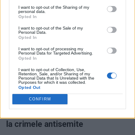
I want to opt-out of the Sharing of my
ad
personal data.
Opted In
I want to opt-out of the Sale of my
Personal Data.
Opted In
I want to opt-out of processing my
Personal Data for Targeted Advertising.
Opted In
I want to opt-out of Collection, Use,
Retention, Sale, and/or Sharing of my
Patriarhul Nicodim Munteanu –
Personal Data that Is Unrelated with the
Purposes for which it was collected.
Opted Out
adept convins al „simfoniei
bizantine”, antilegionar,
CONFIRM
anticomunist, dar și martor tăcut
la crimele antisemite