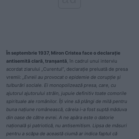
În septembrie 1937, Miron Cristea face o declarație
antisemită clară, tranșantă
, în cadrul unui interviu
acordat ziarului „Curentul”, declarație preluată de presa
vremii:
„Evreii au provocat o epidemie de corupție și
tulburări sociale. Ei monopolizează presa, care, cu
ajutorul ajutorului străin, jupuie definitiv toate comorile
spirituale ale românilor. Îți vine să plângi de milă pentru
buna națiune românească, căreia i-a fost suptă măduva
din oase de către evrei. A ne apăra este o datorie
națională și patriotică, nu antisemitism. Lipsa de măsuri
pentru a scăpa de această ciumă ar indica faptul că