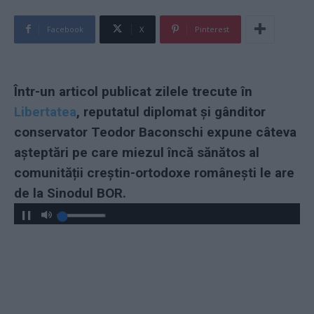
Facebook
X
Pinterest
Într-un articol publicat zilele trecute în
Libertatea
, reputatul diplomat și gânditor
conservator Teodor Baconschi expune câteva
așteptări pe care miezul încă sănătos al
comunității creștin-ortodoxe românești le are
de la Sinodul BOR.