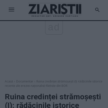
ad
Acasă
Documentar
Ruina credinței strămoșești (I): rădăcinile istorice
recente ale ereziei naționalist-filetiste din BOR
Ruina credinței strămoșești
(I): rădăcinile istorice