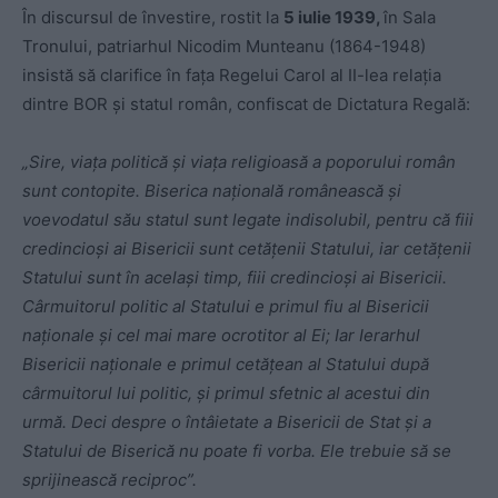
În discursul de învestire, rostit la
5 iulie 1939,
în Sala
Tronului, patriarhul Nicodim Munteanu (1864-1948)
insistă să clarifice în fața Regelui Carol al II-lea relația
dintre BOR și statul român, confiscat de Dictatura Regală:
„Sire, viaţa politică şi viaţa religioasă a poporului român
sunt contopite. Biserica naţională românească şi
voevodatul său statul sunt legate indisolubil, pentru că fiii
credincioşi ai Bisericii sunt cetăţenii Statului, iar cetăţenii
Statului sunt în acelaşi timp, fiii credincioşi ai Bisericii.
Cârmuitorul politic al Statului e primul fiu al Bisericii
naţionale şi cel mai mare ocrotitor al Ei; Iar Ierarhul
Bisericii naţionale e primul cetăţean al Statului după
cârmuitorul lui politic, şi primul sfetnic al acestui din
urmă. Deci despre o întâietate a Bisericii de Stat şi a
Statului de Biserică nu poate fi vorba. Ele trebuie să se
sprijinească reciproc”.