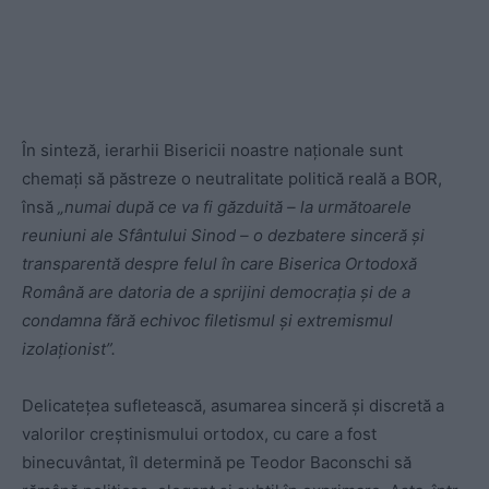
În sinteză, ierarhii Bisericii noastre naționale sunt
chemați să păstreze o neutralitate politică reală a BOR,
însă
„numai după ce va fi găzduită – la următoarele
reuniuni ale Sfântului Sinod – o dezbatere sinceră și
transparentă despre felul în care Biserica Ortodoxă
Română are datoria de a sprijini democrația și de a
condamna fără echivoc filetismul și extremismul
izolaționist”.
Delicatețea sufletească, asumarea sinceră și discretă a
valorilor creștinismului ortodox, cu care a fost
binecuvântat, îl determină pe Teodor Baconschi să