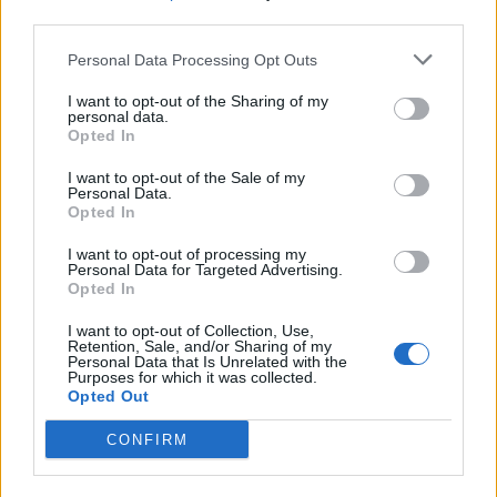
third parties.
EXECUTARE, CA NU E EFICIENT.
Personal Data Processing Opt Outs
ASTA VA CRESTE ELANUL SI EFICIENTA
HOTILOR?
I want to opt-out of the Sharing of my
personal data.
Răspundeți
Opted In
I want to opt-out of the Sale of my
Ion Ardeleanu
Personal Data.
miercuri, 23 iulie 2025 La 18.50
Opted In
PSD nu va disparea se va vasa in … AUR. Deja
primarii lor au amenintat ca daca nu merge treaba
I want to opt-out of processing my
Personal Data for Targeted Advertising.
in continuare unsa trec la AUR. Sa nu ajunga
Opted In
vreodata AUR la guvern ca o sa vedem prostia in
splendoarea ei. Parca il si vad pe Mugur Mihaescu
I want to opt-out of Collection, Use,
Retention, Sale, and/or Sharing of my
in rolul vicepremierului, cu basma in cap, prostind
Personal Data that Is Unrelated with the
Purposes for which it was collected.
romanii ca nu mai are visteria bani. Nici nu vreau sa
Opted Out
imi imaginez cat de rapid vom ajunge sub Junk, cu
euro cat casa si dobanzi de nu o sa le cuprindem
CONFIRM
cu ochii. AUR este doar un vehicul inventat de PSD
si o parte din servicii, fix aia care le place Europa,