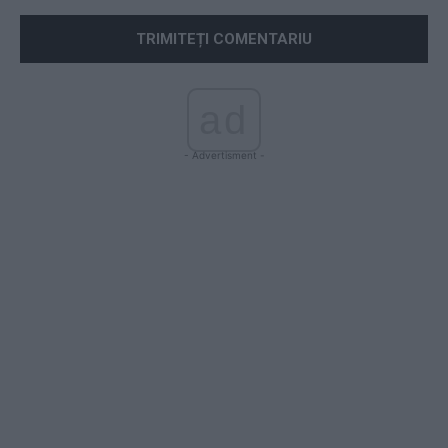
ad
- Advertisment -