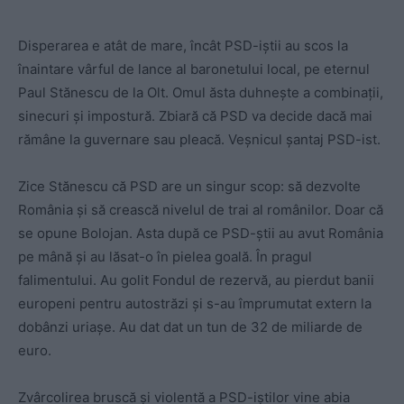
Disperarea e atât de mare, încât PSD-iștii au scos la
înaintare vârful de lance al baronetului local, pe eternul
Paul Stănescu de la Olt. Omul ăsta duhnește a combinații,
sinecuri și impostură. Zbiară că PSD va decide dacă mai
rămâne la guvernare sau pleacă. Veșnicul șantaj PSD-ist.
Zice Stănescu că PSD are un singur scop: să dezvolte
România și să crească nivelul de trai al românilor. Doar că
se opune Bolojan. Asta după ce PSD-știi au avut România
pe mână și au lăsat-o în pielea goală. În pragul
falimentului. Au golit Fondul de rezervă, au pierdut banii
europeni pentru autostrăzi și s-au împrumutat extern la
dobânzi uriașe. Au dat dat un tun de 32 de miliarde de
euro.
Zvârcolirea bruscă și violentă a PSD-iștilor vine abia