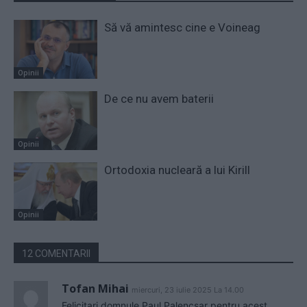
Să vă amintesc cine e Voineag
Opinii
De ce nu avem baterii
Opinii
Ortodoxia nucleară a lui Kirill
Opinii
12 COMENTARII
Tofan Mihai
miercuri, 23 iulie 2025 La 14.00
Felicitari domnule Paul Palencsar pentru acest