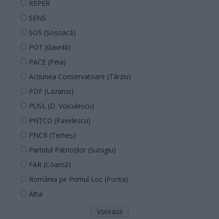
REPER
SENS
SOS (Șoșoacă)
POT (Gavrilă)
PACE (Peia)
Acțiunea Conservatoare (Târziu)
PDF (Lazarus)
PUSL (D. Voiculescu)
PNȚCD (Pavelescu)
PNCR (Terheș)
Partidul Patrioților (Surugiu)
FAR (Coarnă)
România pe Primul Loc (Ponta)
Altul