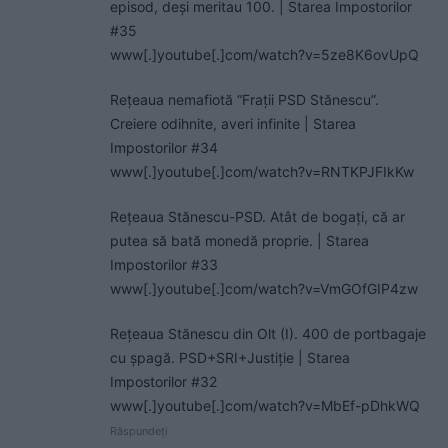
episod, deși meritau 100. | Starea Impostorilor
#35
www[.]youtube[.]com/watch?v=5ze8K6ovUpQ
Rețeaua nemafiotă “Frații PSD Stănescu”.
Creiere odihnite, averi infinite | Starea
Impostorilor #34
www[.]youtube[.]com/watch?v=RNTKPJFIkKw
Rețeaua Stănescu-PSD. Atât de bogați, că ar
putea să bată monedă proprie. | Starea
Impostorilor #33
www[.]youtube[.]com/watch?v=VmGOfGIP4zw
Rețeaua Stănescu din Olt (I). 400 de portbagaje
cu șpagă. PSD+SRI+Justiție | Starea
Impostorilor #32
www[.]youtube[.]com/watch?v=MbEf-pDhkWQ
Răspundeți