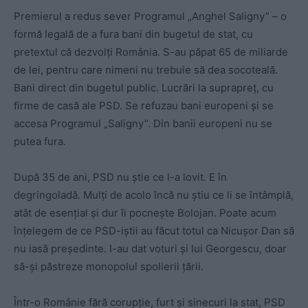
Premierul a redus sever Programul „Anghel Saligny” – o
formă legală de a fura bani din bugetul de stat, cu
pretextul că dezvolți România. S-au păpat 65 de miliarde
de lei, pentru care nimeni nu trebuie să dea socoteală.
Bani direct din bugetul public. Lucrări la suprapreț, cu
firme de casă ale PSD. Se refuzau bani europeni și se
accesa Programul „Saligny”. Din banii europeni nu se
putea fura.
După 35 de ani, PSD nu știe ce l-a lovit. E în
degringoladă. Mulți de acolo încă nu știu ce li se întâmplă,
atât de esențial și dur îi pocnește Bolojan. Poate acum
înțelegem de ce PSD-iștii au făcut totul ca Nicușor Dan să
nu iasă președinte. I-au dat voturi și lui Georgescu, doar
să-și păstreze monopolul spolierii țării.
Într-o Românie fără corupție, furt și sinecuri la stat, PSD