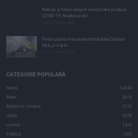
Adevăr și mituri despre virusul care produce
COVID-19. Analiza a doi...
vineri, 3 aprilie 2020
Flota rusă nu mai poate bombarda Odessa
fără „s-o ia în...
vineri, 8 aprilie 2022
CATEGORIE POPULARĂ
News
12042
Main
2814
Război în Ucraina
2172
Opinii
1876
Lumea
1416
Politică
1300