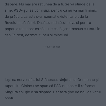
dispare. Nu mai are rațiunea de a fi. Se va stinge de la
sine. PSD-iștii se vor risipi, pentru că nu va mai fi nimic
de prăduit. La asta s-a rezumat existența lor, de la
Revoluție până azi.
Dacă au mai făcut ceva și pentru
popor, a fost doar ca să nu le cadă șandramaua cu totul în
cap. În rest, dezmăț, tupeu și minciuni.
- Advertisement -
Ieșirea nervoasă a lui Stănescu, rânjetul lui Grindeanu și
tupeul lui Ciolacu ne spun că PSD nu poate fi reformat.
Singura soluție e să dispară. Dar asta ține de noi, de votul
nostru.