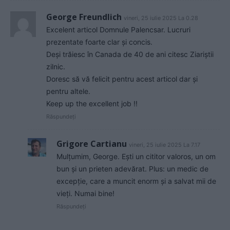
George Freundlich
vineri, 25 iulie 2025 La 0.28
Excelent articol Domnule Palencsar. Lucruri
prezentate foarte clar şi concis.
Deşi trăiesc în Canada de 40 de ani citesc Ziariştii
zilnic.
Doresc să vă felicit pentru acest articol dar şi
pentru altele.
Keep up the excellent job !!
Răspundeți
Grigore Cartianu
vineri, 25 iulie 2025 La 7.17
Mulțumim, George. Ești un cititor valoros, un om
bun și un prieten adevărat. Plus: un medic de
excepție, care a muncit enorm și a salvat mii de
vieți. Numai bine!
Răspundeți