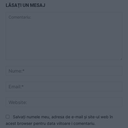
LĂSAȚI UN MESAJ
Comentariu:
Nu
Ema
Web
Salvați numele meu, adresa de e-mail și site-ul web în
acest browser pentru data viitoare i comentariu.