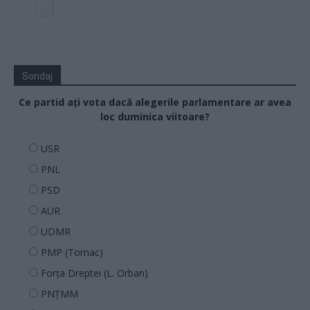
Sondaj
Ce partid ați vota dacă alegerile parlamentare ar avea
loc duminica viitoare?
USR
PNL
PSD
AUR
UDMR
PMP (Tomac)
Forța Dreptei (L. Orban)
PNȚMM