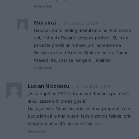
Răspundeți
Mutulică
joi, 24 iulie 2025 La 12.14
Babacu, eu te inteleg destul de bine. Prin cei ca
voi, Hidra de Rasarit lucreaza perfect. Si, in ce
priveste previziunile mele, am incredere ca
Bolojan va fi altfel decat Stolojan. Iar cu Danut
Presedinte, sper sa mergem… inainte!
Răspundeți
Lucian Nicolescu
joi, 24 iulie 2025 La 8.20
„Asta după ce PSD-iștii au avut România pe mână
și au lăssat-o în pielea goală”.
Da, așa este. Nouă lăsându-ne doar prepuțul să ne
bucurăm că le mai putem face o simplă felație, prin
strigătură, în piață. Și aia tot mai rar.
Răspundeți