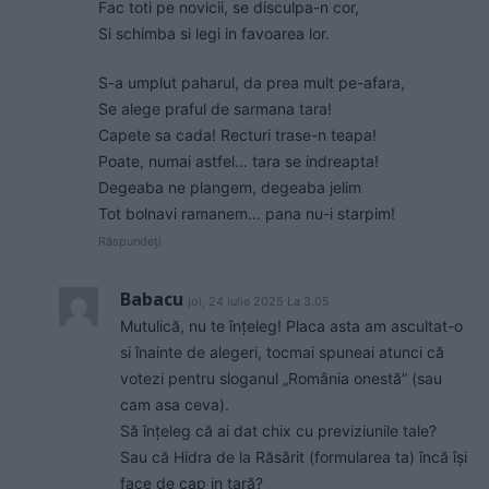
Fac toti pe novicii, se disculpa-n cor,
Si schimba si legi in favoarea lor.
S-a umplut paharul, da prea mult pe-afara,
Se alege praful de sarmana tara!
Capete sa cada! Recturi trase-n teapa!
Poate, numai astfel… tara se indreapta!
Degeaba ne plangem, degeaba jelim
Tot bolnavi ramanem… pana nu-i starpim!
Răspundeți
Babacu
joi, 24 iulie 2025 La 3.05
Mutulică, nu te înțeleg! Placa asta am ascultat-o
si înainte de alegeri, tocmai spuneai atunci că
votezi pentru sloganul „România onestă” (sau
cam asa ceva).
Să înțeleg că ai dat chix cu previziunile tale?
Sau că Hidra de la Răsărit (formularea ta) încă își
face de cap in țară?