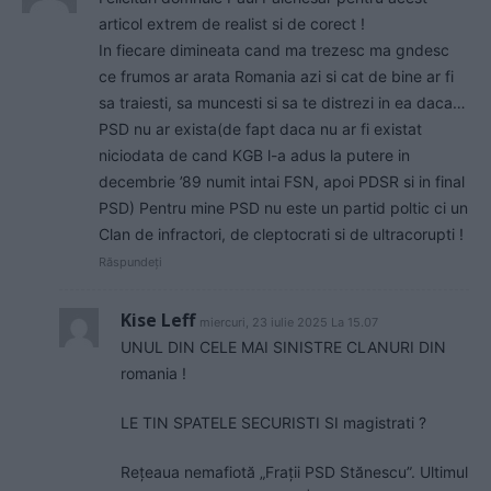
articol extrem de realist si de corect !
In fiecare dimineata cand ma trezesc ma gndesc
ce frumos ar arata Romania azi si cat de bine ar fi
sa traiesti, sa muncesti si sa te distrezi in ea daca…
PSD nu ar exista(de fapt daca nu ar fi existat
niciodata de cand KGB l-a adus la putere in
decembrie ’89 numit intai FSN, apoi PDSR si in final
PSD) Pentru mine PSD nu este un partid poltic ci un
Clan de infractori, de cleptocrati si de ultracorupti !
Răspundeți
Kise Leff
miercuri, 23 iulie 2025 La 15.07
UNUL DIN CELE MAI SINISTRE CLANURI DIN
romania !
LE TIN SPATELE SECURISTI SI magistrati ?
Rețeaua nemafiotă „Frații PSD Stănescu”. Ultimul