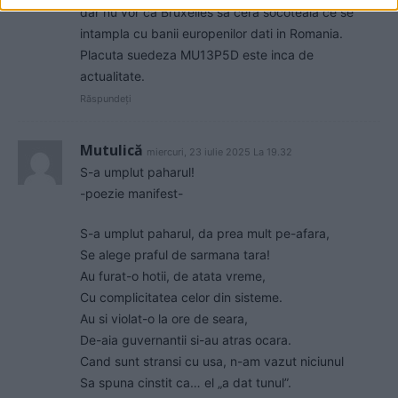
dar nu vor ca Bruxelles sa cera socoteala ce se
intampla cu banii europenilor dati in Romania.
Placuta suedeza MU13P5D este inca de
actualitate.
Răspundeți
Mutulică
miercuri, 23 iulie 2025 La 19.32
S-a umplut paharul!
-poezie manifest-
S-a umplut paharul, da prea mult pe-afara,
Se alege praful de sarmana tara!
Au furat-o hotii, de atata vreme,
Cu complicitatea celor din sisteme.
Au si violat-o la ore de seara,
De-aia guvernantii si-au atras ocara.
Cand sunt stransi cu usa, n-am vazut niciunul
Sa spuna cinstit ca… el „a dat tunul”.