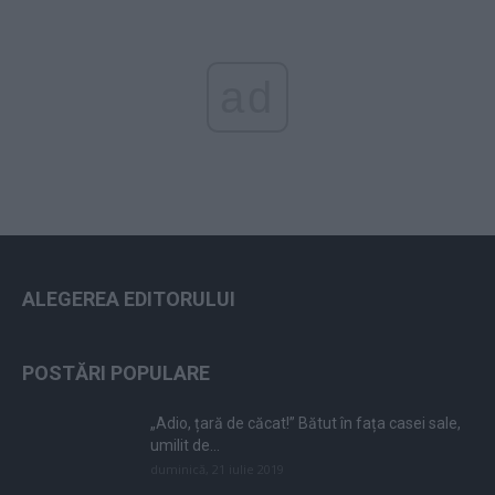
ad
ALEGEREA EDITORULUI
POSTĂRI POPULARE
„Adio, țară de căcat!” Bătut în fața casei sale,
umilit de...
duminică, 21 iulie 2019