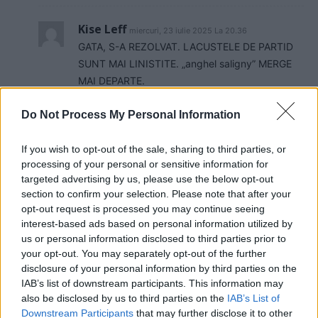
Kise Leff
miercuri, 23 iulie 2025 La 20.36
GATA, S-A REZOLVAT. LACUSTELE DE PARTID
SUNT MAI LINISTITE. „anghel saligny” MERGE
MAI DEPARTE.
Răspundeți
Do Not Process My Personal Information
Vlaicu
miercuri, 23 iulie 2025 La 15.18
If you wish to opt-out of the sale, sharing to third parties, or
Nu e suficient ca PSD sa dispara. Multi dintre ei
processing of your personal or sensitive information for
trebuie sa intre la puscarie si averile confiscate
targeted advertising by us, please use the below opt-out
pentru recuperarea prejudiciului. Altfel raminem in
section to confirm your selection. Please note that after your
continuate cu coruptie dar fara corupti. Jafuri fara
opt-out request is processed you may continue seeing
interest-based ads based on personal information utilized by
arestati. Si in general nimeni nu raspunde desi au
us or personal information disclosed to third parties prior to
luat bani grei pentru functie de raspundere.
your opt-out. You may separately opt-out of the further
Răspundeți
disclosure of your personal information by third parties on the
IAB’s list of downstream participants. This information may
Kise Leff
also be disclosed by us to third parties on the
IAB’s List of
miercuri, 23 iulie 2025 La 20.38
Downstream Participants
that may further disclose it to other
„NOUA „justitie” A SPUS CA NU MAI DA CU