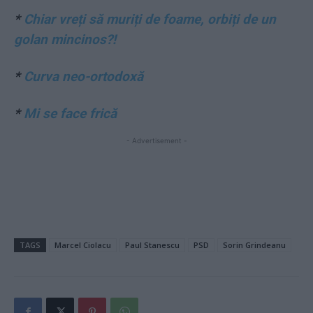
*
Chiar vreți să muriți de foame, orbiți de un
golan mincinos?!
*
Curva neo-ortodoxă
*
Mi se face frică
- Advertisement -
TAGS
Marcel Ciolacu
Paul Stanescu
PSD
Sorin Grindeanu