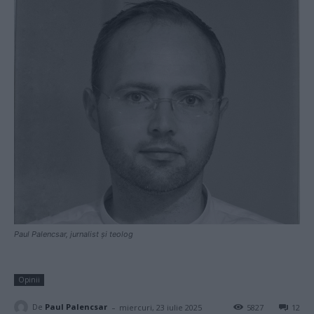
Paul Palencsar, jurnalist și teolog
Opinii
-
De
Paul Palencsar
miercuri, 23 iulie 2025
5827
12