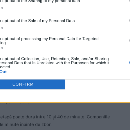
o opt-out of the Sharing of my personal data.
In
o opt-out of the Sale of my Personal Data.
In
to opt-out of processing my Personal Data for Targeted
ing.
In
o opt-out of Collection, Use, Retention, Sale, and/or Sharing
ersonal Data that Is Unrelated with the Purposes for which it
lected.
Out
CONFIRM
ă ai bagaj de cală (cel care merge în compartimentul de
 companiei aeriene.
 etapă poate dura între 10 și 40 de minute. Companiile
e minute înainte de zbor.