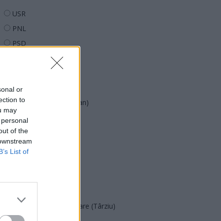
USR
PNL
PSD
AUR
UDMR
PMP (Tomac)
sonal or
ection to
Forța Dreptei (L. Orban)
ou may
PNȚMM
 personal
out of the
REPER
 downstream
SENS
B’s List of
SOS (Șoșoacă)
POT (Gavrilă)
PACE (Peia)
Acțiunea Conservatoare (Târziu)
PDF (Lazarus)