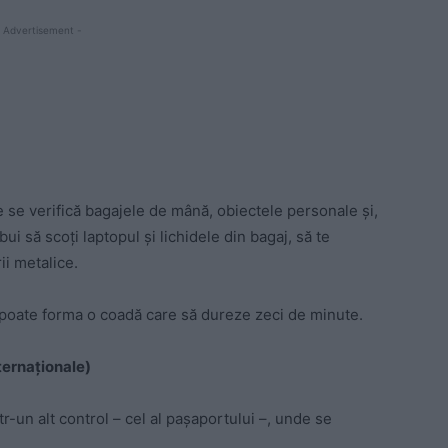
 Advertisement -
care se verifică bagajele de mână, obiectele personale și,
bui să scoți laptopul și lichidele din bagaj, să te
ii metalice.
e poate forma o coadă care să dureze zeci de minute.
ternaționale)
ntr-un alt control – cel al pașaportului –, unde se