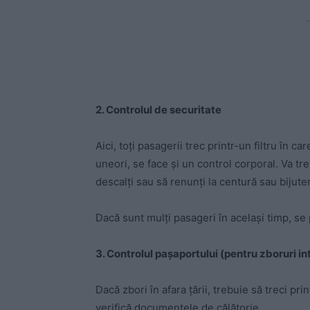
-
2. Controlul de securitate
Aici, toți pasagerii trec printr-un filtru în 
uneori, se face și un control corporal. Va tre
descalți sau să renunți la centură sau bijuter
Dacă sunt mulți pasageri în același timp, s
3. Controlul pașaportului (pentru zboruri in
Dacă zbori în afara țării, trebuie să treci pri
verifică documentele de călătorie.