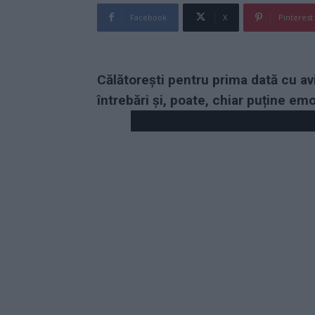
Facebook
X
Pinterest
Călătorești pentru prima dată cu av
întrebări și, poate, chiar puține emoț