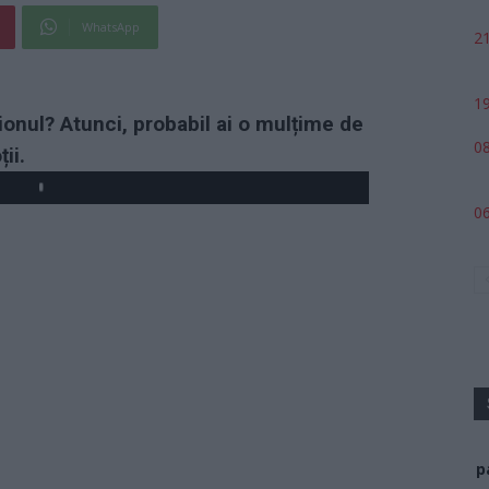
WhatsApp
21
19
ionul? Atunci, probabil ai o mulțime de
08
ii.
06
p