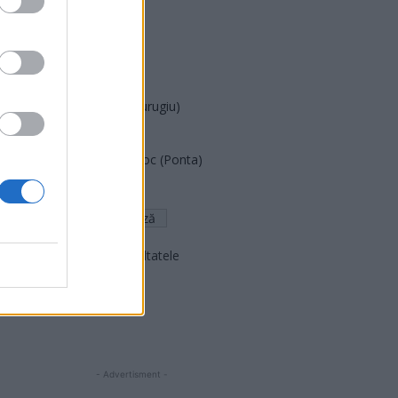
PUSL (D. Voiculescu)
PNȚCD (Pavelescu)
PNCR (Terheș)
Partidul Patrioților (Surugiu)
FAR (Coarnă)
România pe Primul Loc (Ponta)
Altul
Arată rezultatele
Arhiva sondajelor
- Advertisment -