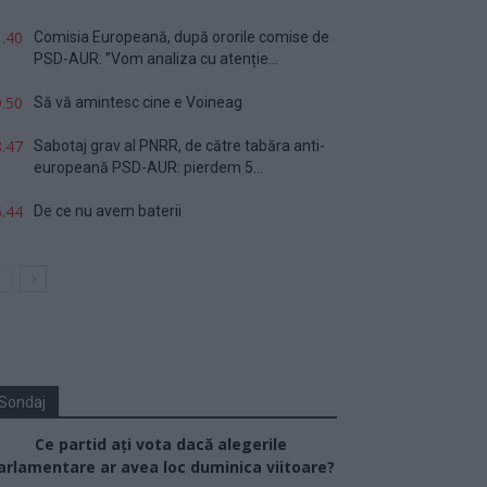
.40
Comisia Europeană, după ororile comise de
PSD-AUR: ”Vom analiza cu atenție...
.50
Să vă amintesc cine e Voineag
.47
Sabotaj grav al PNRR, de către tabăra anti-
europeană PSD-AUR: pierdem 5...
.44
De ce nu avem baterii
Sondaj
Ce partid ați vota dacă alegerile
arlamentare ar avea loc duminica viitoare?