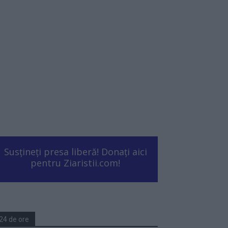
Susțineți presa liberă! Donați aici
pentru Ziaristii.com!
24 de ore