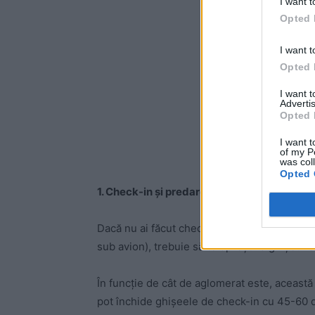
I want t
Opted 
I want t
Opted 
I want 
Advertis
Opted 
I want t
of my P
was col
Opted 
1. Check-in și predarea bagajului
Dacă nu ai făcut check-in-ul online sau dac
sub avion), trebuie să te oprești la ghișeul
În funcție de cât de aglomerat este, această
pot închide ghișeele de check-in cu 45-60 d