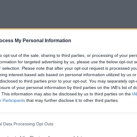
e să iei cu tine? Ce faci dacă apar turbulențe? Zborul
ocess My Personal Information
 dar cu puțină pregătire, totul devine mult mai simplu.
to opt-out of the sale, sharing to third parties, or processing of your per
 să le știi înainte de primul tău zbor, ca să te simți
formation for targeted advertising by us, please use the below opt-out s
r selection. Please note that after your opt-out request is processed y
eing interest-based ads based on personal information utilized by us or
disclosed to third parties prior to your opt-out. You may separately opt-
p la aeroport!
losure of your personal information by third parties on the IAB’s list of
. This information may also be disclosed by us to third parties on the
IA
Participants
that may further disclose it to other third parties.
ungi „la fix”. Aeroporturile sunt spații mari,
l dinaintea urcării în avion presupune mai multe etape
or și nu cunoști pașii.
l Data Processing Opt Outs
 Advertisement -