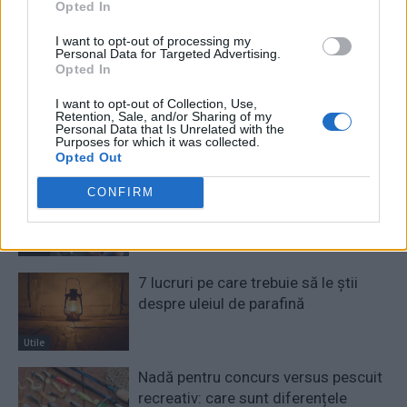
Opted In
I want to opt-out of processing my
Personal Data for Targeted Advertising.
Opted In
I want to opt-out of Collection, Use,
Retention, Sale, and/or Sharing of my
Personal Data that Is Unrelated with the
Purposes for which it was collected.
RELATED ARTICLES
Opted Out
(P) Cum contribuie Affinity la
CONFIRM
bunăstarea fizică și emoțională a
seniorilor
Utile
7 lucruri pe care trebuie să le știi
despre uleiul de parafină
Utile
Nadă pentru concurs versus pescuit
recreativ: care sunt diferențele