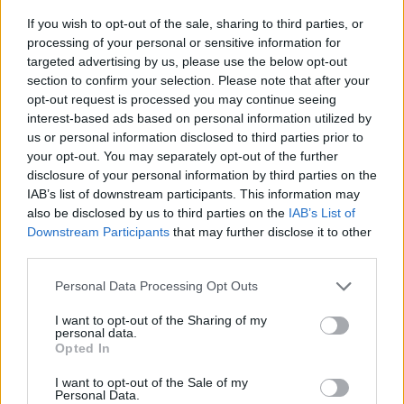
TAGS
scaunde de bucătărie
If you wish to opt-out of the sale, sharing to third parties, or
processing of your personal or sensitive information for
targeted advertising by us, please use the below opt-out
section to confirm your selection. Please note that after your
opt-out request is processed you may continue seeing
interest-based ads based on personal information utilized by
us or personal information disclosed to third parties prior to
your opt-out. You may separately opt-out of the further
Articolul precedent
Articolul următor
disclosure of your personal information by third parties on the
Epilog la linșajul de după
Ucraina vrea să
IAB’s list of downstream participants. This information may
alegerile de la Sectorul 1:
demilitarizeze 5 regiuni de
also be disclosed by us to third parties on the
IAB’s List of
Antena 3, RTV, Gâdea,
graniță din Rusia: Briansk,
Downstream Participants
that may further disclose it to other
Ciutacu și Badea au pierdut
Kursk, Belgorod, Voronej și
third parties.
procesul cu fostul șef al
Rostov. „Avem arme care pot
Personal Data Processing Opt Outs
Biroului Electoral, pe care-l
ajunge și în Rusia”
acuzaseră că a furat voturi
I want to opt-out of the Sharing of my
personal data.
Opted In
I want to opt-out of the Sale of my
Publicitate
Personal Data.