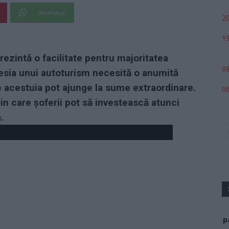
WhatsApp
20
19
rezintă o facilitate pentru majoritatea
08
esia unui autoturism necesită o anumită
te acestuia pot ajunge la sume extraordinare.
06
rin care șoferii pot să investească atunci
.
p