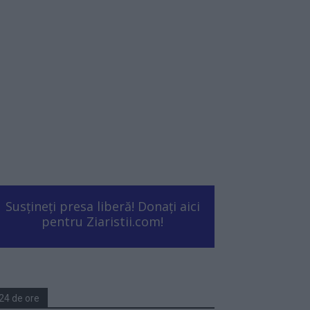
Susțineți presa liberă! Donați aici
pentru Ziaristii.com!
24 de ore