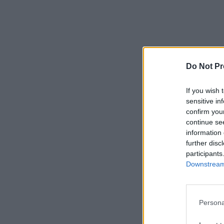
Do Not Pr
If you wish 
sensitive in
confirm you
continue se
information 
further disc
participants
Downstream 
Persona