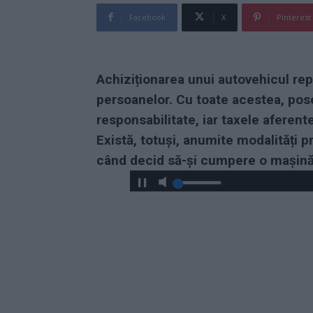
Facebook
X
Pinterest
Achiziționarea unui autovehicul rep
persoanelor. Cu toate acestea, pos
responsabilitate, iar taxele aferen
Există, totuși, anumite modalități p
când decid să-și cumpere o mașină