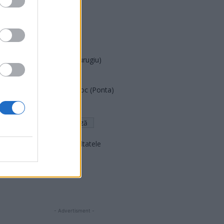
PUSL (D. Voiculescu)
PNȚCD (Pavelescu)
PNCR (Terheș)
Partidul Patrioților (Surugiu)
FAR (Coarnă)
România pe Primul Loc (Ponta)
Altul
Arată rezultatele
Arhiva sondajelor
- Advertisment -