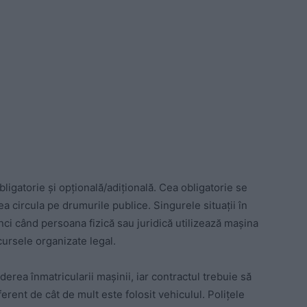
bligatorie și opțională/adițională. Cea obligatorie se
 circula pe drumurile publice. Singurele situații în
nci când persoana fizică sau juridică utilizează mașina
cursele organizate legal.
erea înmatricularii mașinii, iar contractul trebuie să
iferent de cât de mult este folosit vehiculul. Polițele