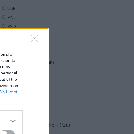
USR
PNL
PSD
AUR
UDMR
PMP (Tomac)
sonal or
ection to
Forța Dreptei (L. Orban)
ou may
PNȚMM
 personal
out of the
REPER
 downstream
SENS
B’s List of
SOS (Șoșoacă)
POT (Gavrilă)
PACE (Peia)
Acțiunea Conservatoare (Târziu)
PDF (Lazarus)