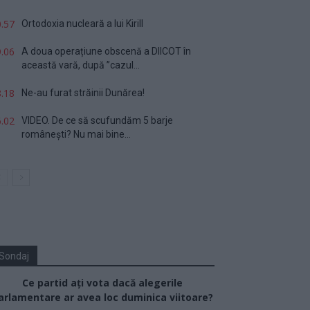
.57
Ortodoxia nucleară a lui Kirill
.06
A doua operațiune obscenă a DIICOT în
această vară, după ”cazul...
.18
Ne-au furat străinii Dunărea!
.02
VIDEO. De ce să scufundăm 5 barje
românești? Nu mai bine...
Sondaj
Ce partid ați vota dacă alegerile
arlamentare ar avea loc duminica viitoare?