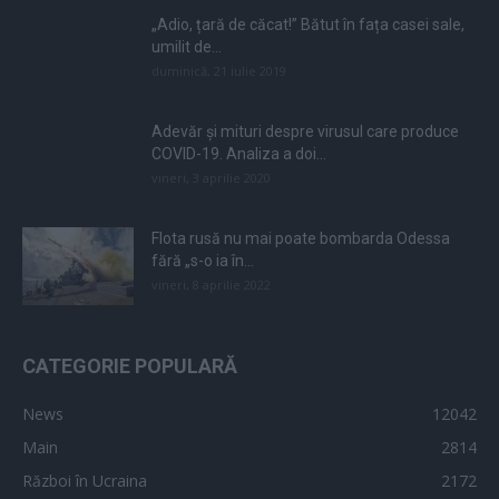
„Adio, țară de căcat!” Bătut în fața casei sale,
umilit de...
duminică, 21 iulie 2019
Adevăr și mituri despre virusul care produce
COVID-19. Analiza a doi...
vineri, 3 aprilie 2020
Flota rusă nu mai poate bombarda Odessa
fără „s-o ia în...
vineri, 8 aprilie 2022
CATEGORIE POPULARĂ
News
12042
Main
2814
Război în Ucraina
2172