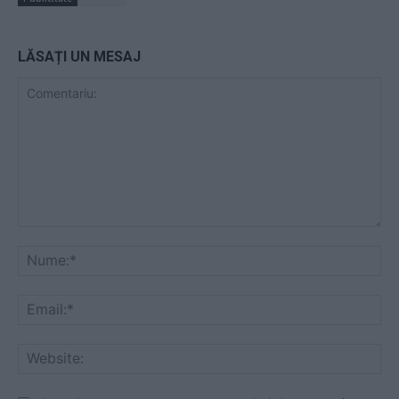
LĂSAȚI UN MESAJ
Comentariu:
Nu
Ema
Web