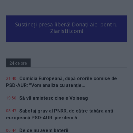
Susțineți presa liberă! Donați aici pentru
Ziaristii.com!
24 de ore
21.40
Comisia Europeană, după ororile comise de
PSD-AUR: ”Vom analiza cu atenție...
19.50
Să vă amintesc cine e Voineag
08.47
Sabotaj grav al PNRR, de către tabăra anti-
europeană PSD-AUR: pierdem 5...
06.44
De ce nu avem baterii