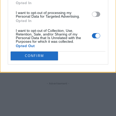
Opted In
Vor fi modernizate stațiile de autobuz din județ, iar
I want to opt-out of processing my
valoarea investiției ajuinge la cel mult 12.000 de euro
Personal Data for Targeted Advertising.
Opted In
pentru o asemenea stație.”
I want to opt-out of Collection, Use,
Retention, Sale, and/or Sharing of my
Personal Data that Is Unrelated with the
Purposes for which it was collected.
Opted Out
Sursele de finanțare pentru proiectele din județul Constanța
CONFIRM
Comandat de Partidul Pro România, Filiala Constanța
CMF: 21200010
- Advertisement -