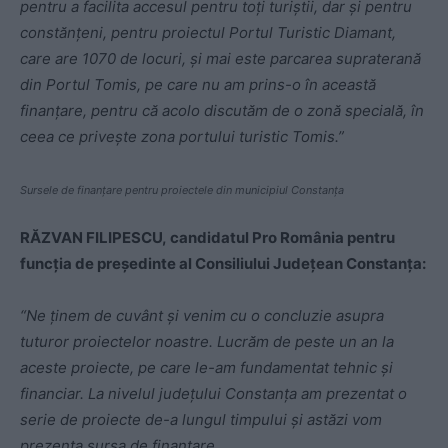
pentru a facilita accesul pentru toți turiștii, dar și pentru
constănțeni, pentru proiectul Portul Turistic Diamant,
care are 1070 de locuri, și mai este parcarea supraterană
din Portul Tomis, pe care nu am prins-o în această
finanțare, pentru că acolo discutăm de o zonă specială, în
ceea ce privește zona portului turistic Tomis.”
Sursele de finanțare pentru proiectele din municipiul Constanța
RĂZVAN FILIPESCU,
candidatul Pro România pentru
funcția de președinte al Consiliului Județean Constanța:
“Ne ținem de cuvânt și venim cu o concluzie asupra
tuturor proiectelor noastre. Lucrăm de peste un an la
aceste proiecte, pe care le-am fundamentat tehnic și
financiar.
La nivelul județului Constanța am prezentat o
serie de proiecte de-a lungul timpului și astăzi vom
prezenta sursa de finanțare.