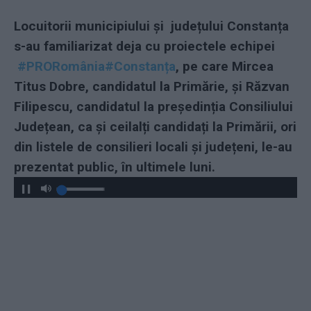
Locuitorii municipiului și județului Constanța
s-au familiarizat deja cu proiectele echipei
#PRORomânia
#Constanța
, pe care Mircea
Titus Dobre, candidatul la Primărie, și Răzvan
Filipescu, candidatul la președinția Consiliului
Județean, ca și ceilalți candidați la Primării, ori
din listele de consilieri locali și județeni, le-au
prezentat public, în ultimele luni.