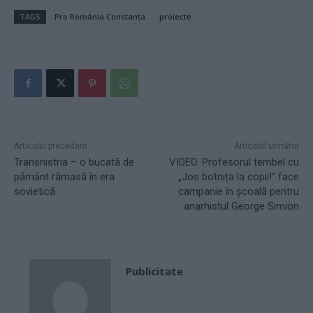
TAGS
Pro România Constanța
proiecte
Articolul precedent
Articolul următor
Transnistria – o bucată de
VIDEO. Profesorul tembel cu
pământ rămasă în era
„Jos botnița la copii!” face
sovietică
campanie în școală pentru
anarhistul George Simion
Publicitate