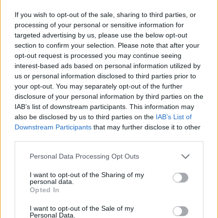
Ne dorim să facem un parc tematic sub formă de grădină
If you wish to opt-out of the sale, sharing to third parties, or
botanică în zona Histria, avem cetatea și poate fi eligibil
processing of your personal or sensitive information for
un astfel de parc prin Programul de Cooperare
targeted advertising by us, please use the below opt-out
Transfrontalieră. Până în prezent primarii din zone care
section to confirm your selection. Please note that after your
opt-out request is processed you may continue seeing
beneficiază de vestigii istorice, atracții culturale nu au
interest-based ads based on personal information utilized by
profitat, iar noi ne vom implica în mod concret.
us or personal information disclosed to third parties prior to
your opt-out. You may separately opt-out of the further
Pe modelul bazei sportive de la Amzacea, ne dorim să
disclosure of your personal information by third parties on the
dezvoltăm, în zonele unde nu există, terenuri sportive cu
IAB’s list of downstream participants. This information may
also be disclosed by us to third parties on the
IAB’s List of
vestiare, cu balon pentru perioada rece. Valoarea unui
Downstream Participants
that may further disclose it to other
contract este de maxim 120 de mii de euro și vor fi
third parties.
finanțate fie prin GAL-uri, ori din bugetul Consiliului
Personal Data Processing Opt Outs
Județean.
I want to opt-out of the Sharing of my
personal data.
Ne dorim să facem o serie de parcuri în județul
Opted In
Constanța, minim un hecare de teren, iar costul este de
50-60 de euro pe metru pătrat.
I want to opt-out of the Sale of my
Personal Data.