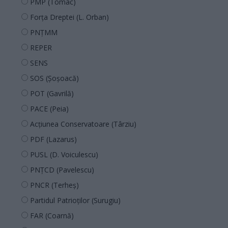
PMP (Tomac)
Forța Dreptei (L. Orban)
PNȚMM
REPER
SENS
SOS (Șoșoacă)
POT (Gavrilă)
PACE (Peia)
Acțiunea Conservatoare (Târziu)
PDF (Lazarus)
PUSL (D. Voiculescu)
PNȚCD (Pavelescu)
PNCR (Terheș)
Partidul Patrioților (Surugiu)
FAR (Coarnă)