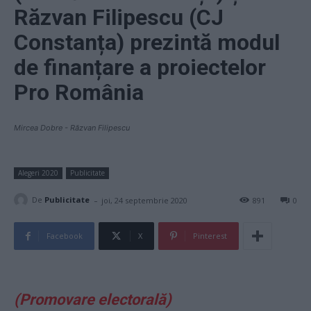
Răzvan Filipescu (CJ
Constanța) prezintă modul
de finanțare a proiectelor
Pro România
Mircea Dobre - Răzvan Filipescu
Alegeri 2020
Publicitate
-
De
Publicitate
joi, 24 septembrie 2020
891
0
Facebook
X
Pinterest
(Promovare electorală)