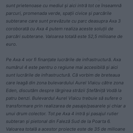
sunt prietenoase cu mediul și aici intră tot ce înseamnă
parcuri, promenada verde, spații civice și parcările
subterane care sunt prevăzute cu parc deasupra Axa 3
coroborată cu Axa 4 putem realiza aceste soluții de
parcări subterane. Valoarea totală este 52,5 milioane de
euro.
Pe Axa 4 vor fi finanțate lucrările de infrastructură. Axa
numărul 4 este pentru o regiune mai accesibilă și aici
sunt lucrările de infrastructură. Că vorbim de breteaua
care leagă din zona bulevardului Aurel Vlaicu către zona
Eden, discutăm despre lărgirea străzii Ștefăniță Vodă la
patru benzi. Bulevardul Aurel Vlaicu trebuie să sufere o
transformare prin realizarea de pasaje/pasarele și chiar a
unui drum colector. Tot pe Axa 4 intră și pasajul rutier
subteran și pietonal din Faleză Sud de la Poarta 6.
Valoarea totală a acestor proiecte este de 35 de milioane