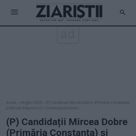
ad
Acasă
Alegeri 2020
(P) Candidații Mircea Dobre (Primăria Constanța)
și Răzvan Filipescu (CJ Constanța) prezintă...
(P) Candidații Mircea Dobre
(Primăria Constanța) și