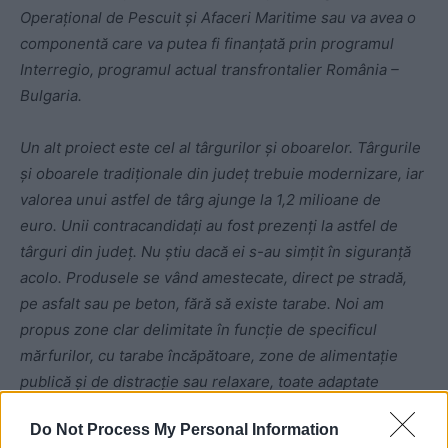
Operațional de Pescuit și Afaceri Maritime sau va avea o
componentă care va putea fi finanțată prin programul
Interregio,
programul actual transfrontalier România –
Bulgaria.
Un alt proiect este cel al târgurilor și oboarelor.
Târgurile
și oboarele tradiționale din județ trebuie modernizare, iar
valorea unui astfel de târg ajunge la 1,2 milioane de
euro.
Unii contracandidați au fost prezenți la astfel de
târguri din județ. Nu știu dacă ei s-au simțit în siguranță
acolo. Produsele se vând amestecate, direct pe stradă,
pe asfalt sau pe beton, fără să existe tarabe. Noi am
propus zone clar delimitate în funcție de specificul
mărfurilor, cu tarabe încăpătoare, zone de alimentație
publică și de distracție sau relaxare, toate adaptate
actualei situații generate de pandemie”
.
Do Not Process My Personal Information