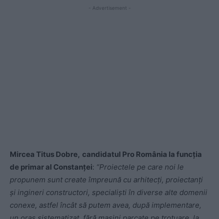
- Advertisement -
Mircea Titus Dobre,
candidatul Pro România la funcția
de primar al Constanței
:
“Proiectele pe care noi le
propunem sunt create împreună cu arhitecți, proiectanți
și ingineri constructori, specialiști în diverse alte domenii
conexe, astfel încât să putem avea, după implementare,
un oraș sistematizat, fără mașini parcate pe trotuare, la