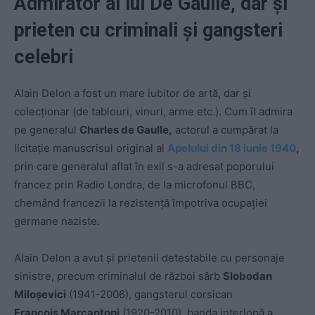
Admirator al lui De Gaulle, dar și
prieten cu criminali și gangsteri
celebri
Alain Delon a fost un mare iubitor de artă, dar şi
colecţionar (de tablouri, vinuri, arme etc.). Cum îl admira
pe generalul
Charles de Gaulle,
actorul a cumpărat la
licitaţie manuscrisul original al
Apelului din 18 iunie 1940
,
prin care generalul aflat în exil
s-a adresat poporului
francez prin Radio Londra, de la microfonul BBC,
chemând francezii la rezistență împotriva ocupației
germane naziste.
Alain Delon a avut și prietenii detestabile cu personaje
sinistre, precum criminalul de război sârb
Slobodan
Miloșevici
(1941-2006), gangsterul corsican
François Marcantoni
(1920-2010), banda interlopă a