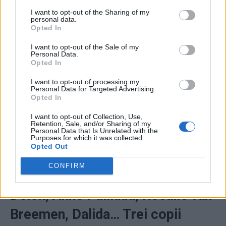
actor, pentru
„Notre histoire”
(„Istoria noastră”),
în regia
I want to opt-out of the Sharing of my
personal data.
lui Bertrand Blier.
Opted In
În 1995 a obținut
Ursul de onoare
la Festivalul de Film de
I want to opt-out of the Sale of my
Personal Data.
la Berlin, iar în 2012 – Premiul Festivalului Internaţional
Opted In
de Film de la Locarno (Elveția).
I want to opt-out of processing my
Personal Data for Targeted Advertising.
Opted In
Ultimul său mare premiu a fost obținut în mai 2019 –
Palme d’Or d’honneur
la Cannes, primit din mâinile fiicei
I want to opt-out of Collection, Use,
Retention, Sale, and/or Sharing of my
sale Anouchka.
Personal Data that Is Unrelated with the
Purposes for which it was collected.
Opted Out
Femeile din viața lui: Romy
CONFIRM
Schneider, Mireille Darc, Nathalie
Delon, Anne Paillaud, Rosalie van
Breemen, Dalida… Trei copii