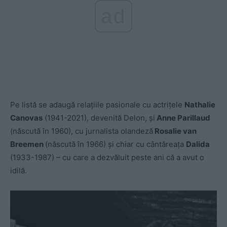
ad
Pe listă se adaugă relațiile pasionale cu actrițele
Nathalie
Canovas
(1941-2021), devenită Delon, și
Anne Parillaud
(născută în 1960), cu jurnalista olandeză
Rosalie van
Breemen
(născută în 1966) şi chiar cu cântăreața
Dalida
(1933-1987) – cu care a dezvăluit peste ani că a avut o
idilă.