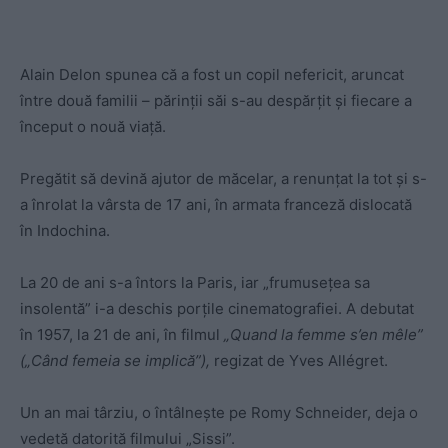
Alain Delon spunea că a fost un copil nefericit, aruncat
între două familii – părinţii săi s-au despărţit şi fiecare a
început o nouă viaţă.
Pregătit să devină ajutor de măcelar, a renunţat la tot şi s-
a înrolat la vârsta de 17 ani, în armata franceză dislocată
în Indochina.
La 20 de ani s-a întors la Paris, iar „frumuseţea sa
insolentă” i-a deschis porţile cinematografiei. A debutat
în 1957, la 21 de ani, în filmul
„Quand la femme s’en mêle”
(„Când femeia se implică”),
regizat de Yves Allégret.
Un an mai târziu, o întâlneşte pe Romy Schneider, deja o
vedetă datorită filmului „Sissi”.