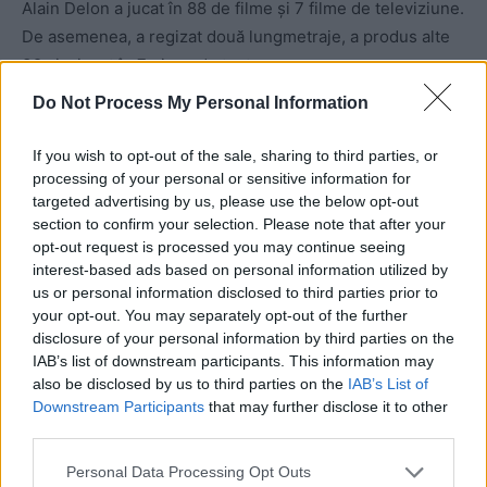
Alain Delon a jucat în 88 de filme şi 7 filme de televiziune.
De asemenea, a regizat două lungmetraje, a produs alte
32 şi a jucat în 7 piese de teatru.
Do Not Process My Personal Information
If you wish to opt-out of the sale, sharing to third parties, or
processing of your personal or sensitive information for
targeted advertising by us, please use the below opt-out
section to confirm your selection. Please note that after your
opt-out request is processed you may continue seeing
ad
interest-based ads based on personal information utilized by
us or personal information disclosed to third parties prior to
your opt-out. You may separately opt-out of the further
disclosure of your personal information by third parties on the
IAB’s list of downstream participants. This information may
also be disclosed by us to third parties on the
IAB’s List of
Downstream Participants
that may further disclose it to other
third parties.
Personal Data Processing Opt Outs
În 1985 a câștigat un
Premiu César,
pentru cel mai bun