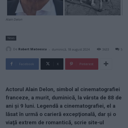
Alain Delon
News
-
De
Robert Mateescu
duminică, 18 august 2024
3633
5
Facebook
X
Pinterest
Actorul Alain Delon, simbol al cinematografiei
franceze, a murit, duminică, la vârsta de 88 de
ani și 9 luni. Legendă a cinematografiei, el a
lăsat în urmă o carieră excepţională, dar şi o
viaţă extrem de romantică, scrie site-ul