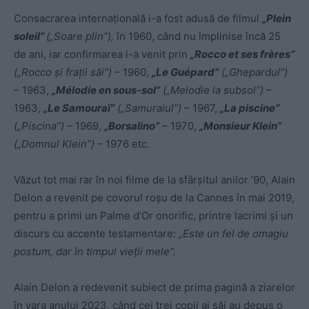
Consacrarea internaţională i-a fost adusă de filmul
„Plein
soleil”
(„Soare plin”),
în 1960, când nu împlinise încă 25
de ani, iar confirmarea i-a venit prin
„Rocco et ses frères”
(„Rocco şi fraţii săi”)
– 1960,
„Le Guépard”
(„Ghepardul”)
– 1963,
„Mélodie en sous-sol”
(„Melodie la subsol”)
–
1963,
„Le Samouraï”
(„Samuraiul”)
– 1967,
„La piscine”
(„Piscina”)
– 1969,
„Borsalino”
– 1970,
„Monsieur Klein”
(„Domnul Klein”)
– 1976 etc.
Văzut tot mai rar în noi filme de la sfârşitul anilor ’90, Alain
Delon a revenit pe covorul roşu de la Cannes în mai 2019,
pentru a primi un Palme d’Or onorific, printre lacrimi şi un
discurs cu accente testamentare:
„Este un fel de omagiu
postum, dar în timpul vieţii mele”.
Alain Delon a redevenit subiect de prima pagină a ziarelor
în vara anului 2023, când cei trei copii ai săi au depus o