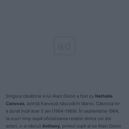
ad
Singura căsătorie a lui Alain Delon a fost cu
Nathalie
Canovas,
actriță franceză născută în Maroc. Căsnicia lor
a durat însă doar 5 ani (1964-1969). În septembrie 1964,
la scurt timp după oficializarea relației dintre cei doi
actori, s-a născut
Anthony,
primul copil al lui Alain Delon