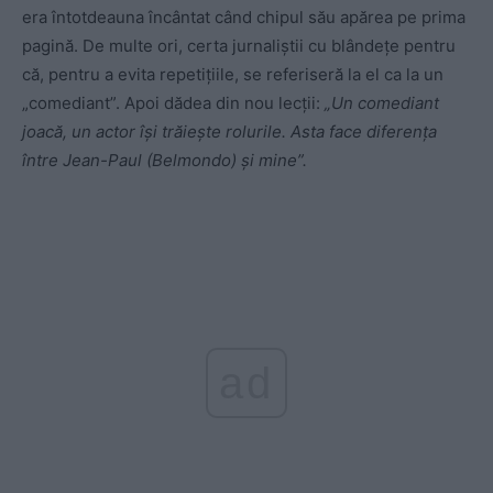
era întotdeauna încântat când chipul său apărea pe prima
pagină. De multe ori, certa jurnaliştii cu blândeţe pentru
că, pentru a evita repetiţiile, se referiseră la el ca la un
„comediant”. Apoi dădea din nou lecţii:
„Un comediant
joacă, un actor îşi trăieşte rolurile. Asta face diferenţa
între Jean-Paul (Belmondo) şi mine”.
ad