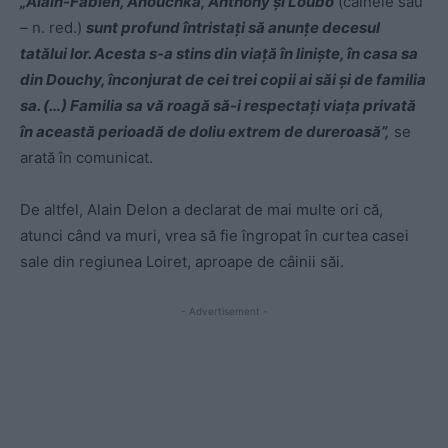
„Alain-Fabien, Anouchka, Anthony şi Loubo
(câinele său
– n. red.)
sunt profund întristaţi să anunţe decesul
tatălui lor. Acesta s-a stins din viaţă în linişte, în casa sa
din Douchy, înconjurat de cei trei copii ai săi şi de familia
sa. (…) Familia sa vă roagă să-i respectaţi viaţa privată
în această perioadă de doliu extrem de dureroasă”,
se
arată în comunicat.
De altfel, Alain Delon a declarat de mai multe ori că,
atunci când va muri, vrea să fie îngropat în curtea casei
sale din regiunea Loiret, aproape de câinii săi.
- Advertisement -