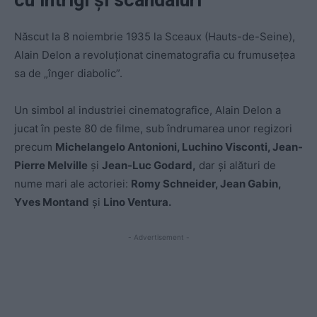
cu intrigi și scandaluri
Născut la 8 noiembrie 1935 la Sceaux (Hauts-de-Seine),
Alain Delon a revoluţionat cinematografia cu frumuseţea
sa de „înger diabolic”.
Un simbol al industriei cinematografice, Alain Delon a
jucat în peste 80 de filme, sub îndrumarea unor regizori
precum
Michelangelo Antonioni, Luchino Visconti, Jean-
Pierre Melville
şi
Jean-Luc Godard,
dar şi alături de
nume mari ale actoriei:
Romy Schneider, Jean Gabin,
Yves Montand
şi
Lino Ventura.
- Advertisement -