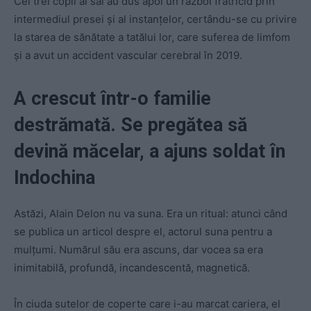
Cei trei copii ai săi au dus apoi un război fratricid prin
intermediul presei şi al instanţelor, certându-se cu privire
la starea de sănătate a tatălui lor, care suferea de limfom
şi a avut un accident vascular cerebral în 2019.
A crescut într-o familie
destrămată. Se pregătea să
devină măcelar, a ajuns soldat în
Indochina
Astăzi, Alain Delon nu va suna. Era un ritual: atunci când
se publica un articol despre el, actorul suna pentru a
mulţumi. Numărul său era ascuns, dar vocea sa era
inimitabilă, profundă, incandescentă, magnetică.
În ciuda sutelor de coperte care i-au marcat cariera, el