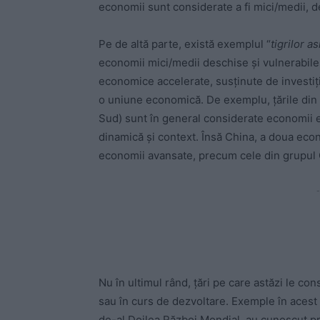
economii sunt considerate a fi mici/medii, de
Pe de altă parte, există exemplul “
tigrilor as
economii mici/medii deschise și vulnerabile f
economice accelerate, susținute de investiți
o uniune economică. De exemplu, țările din g
Sud) sunt în general considerate economii 
dinamică și context. Însă China, a doua eco
economii avansate, precum cele din grupul 
-
Nu în ultimul rând, țări pe care astăzi le c
sau în curs de dezvoltare. Exemple în acest
de-al Doilea Război Mondial, au cunoscut pr