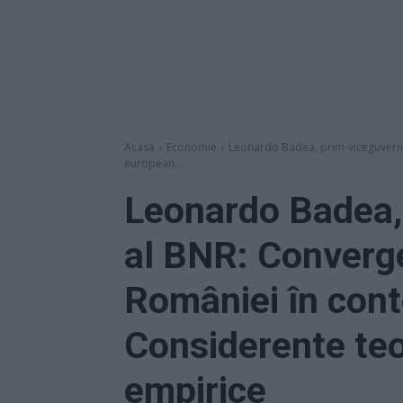
Acasă
Economie
Leonardo Badea, prim-viceguverna
european....
Leonardo Badea,
al BNR: Converg
României în cont
Considerente teo
empirice