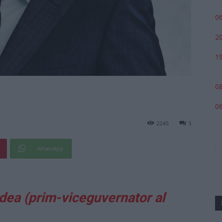
06
20
19
08
06
2245
5
WhatsApp
dea (prim-viceguvernator al