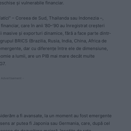
schise și vulnerabile financiar.
iatici
” – Coreea de Sud, Thailanda sau Indonezia –,
inanciar, care în anii ’80–’90 au înregistrat creșteri
i masive și exporturi dinamice, fără a face parte dintr-
rupul BRICS (Brazilia, Rusia, India, China, Africa de
emergente, dar cu diferențe între ele de dimensiune,
nomie a lumii, are un PIB mai mare decât multe
G7.
 Advertisement -
onsiderăm a fi avansate, la un moment au fost emergente
 sens ar putea fi Japonia sau Germania, care, după cel
ocese de dezvoltare majoră, însoțite de rate