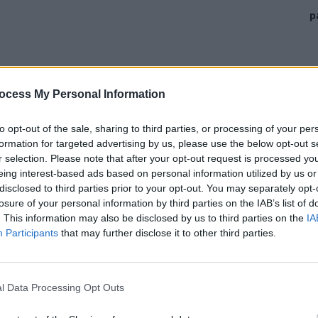
p
ocess My Personal Information
ad
to opt-out of the sale, sharing to third parties, or processing of your per
formation for targeted advertising by us, please use the below opt-out s
r selection. Please note that after your opt-out request is processed y
eing interest-based ads based on personal information utilized by us or
disclosed to third parties prior to your opt-out. You may separately opt-
losure of your personal information by third parties on the IAB’s list of
. This information may also be disclosed by us to third parties on the
IA
Participants
that may further disclose it to other third parties.
dincolo de dimensiunea celorlalte evoluții
tre cele mai importante procese de transformare trăite
l Data Processing Opt Outs
tinderea infrastructurii și consolidarea instituțiilor
ății vieții și la crearea unor oportunități mai largi.