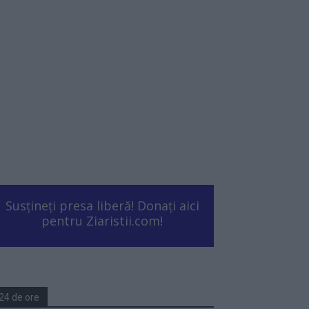
Susțineți presa liberă! Donați aici
pentru Ziaristii.com!
24 de ore