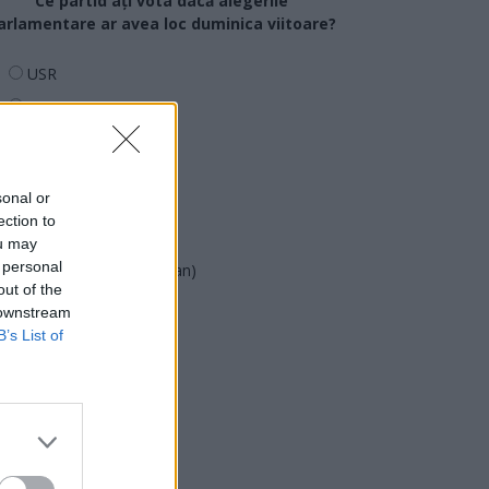
Ce partid ați vota dacă alegerile
arlamentare ar avea loc duminica viitoare?
USR
PNL
PSD
AUR
sonal or
UDMR
ection to
PMP (Tomac)
ou may
 personal
Forța Dreptei (L. Orban)
out of the
PNȚMM
 downstream
REPER
B’s List of
SENS
SOS (Șoșoacă)
POT (Gavrilă)
PACE (Peia)