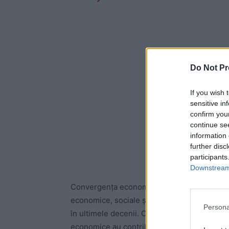
Do Not Pr
If you wish 
sensitive in
confirm you
continue se
information 
further disc
participants
Downstream 
Convergența economică a României rămâne, 
economice, sociale și geopolitice, unul din
Persona
în ultimele decenii. Creșterea veniturilor, ex
economice au contribuit la îmbunătățirea calit