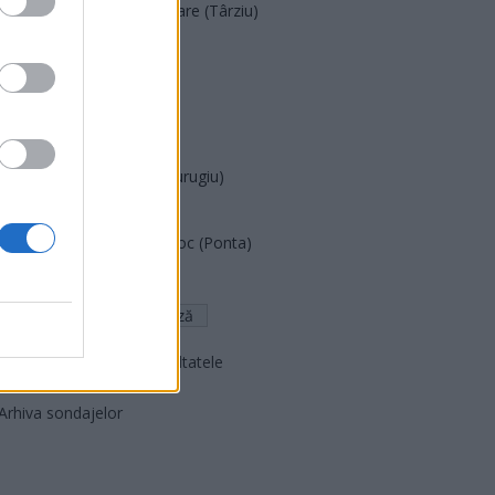
Acțiunea Conservatoare (Târziu)
PDF (Lazarus)
PUSL (D. Voiculescu)
PNȚCD (Pavelescu)
PNCR (Terheș)
Partidul Patrioților (Surugiu)
FAR (Coarnă)
România pe Primul Loc (Ponta)
Altul
Arată rezultatele
Arhiva sondajelor