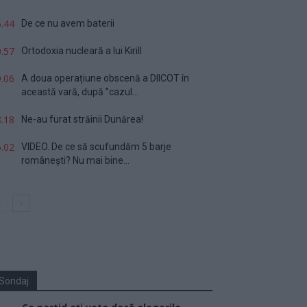
.44
De ce nu avem baterii
.57
Ortodoxia nucleară a lui Kirill
.06
A doua operațiune obscenă a DIICOT în
această vară, după ”cazul...
.18
Ne-au furat străinii Dunărea!
.02
VIDEO. De ce să scufundăm 5 barje
românești? Nu mai bine...
Sondaj