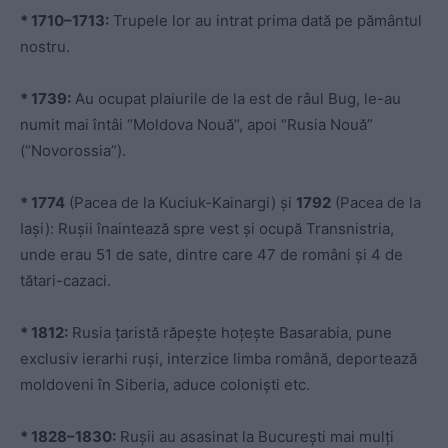
* 1710–1713:
Trupele lor au intrat prima dată pe pământul
nostru.
* 1739:
Au ocupat plaiurile de la est de râul Bug, le-au
numit mai întâi “Moldova Nouă”, apoi “Rusia Nouă”
(“Novorossia”).
* 1774
(Pacea de la Kuciuk-Kainargi) și
1792
(Pacea de la
Iași): Rușii înaintează spre vest și ocupă Transnistria,
unde erau 51 de sate, dintre care 47 de români și 4 de
tătari-cazaci.
* 1812:
Rusia țaristă răpește hoțește Basarabia, pune
exclusiv ierarhi ruși, interzice limba română, deportează
moldoveni în Siberia, aduce coloniști etc.
* 1828–1830:
Rușii au asasinat la București mai mulți