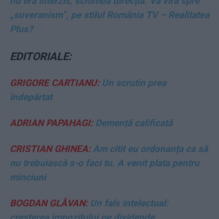
nu era interzis, schimbă direcția. Va vira spre
„suveranism”, pe stilul România TV – Realitatea
Plus?
EDITORIALE:
GRIGORE CARTIANU:
Un scrutin prea
îndepărtat
ADRIAN PAPAHAGI:
Demență calificată
CRISTIAN GHINEA:
Am citit eu ordonanța ca să
nu trebuiască s-o faci tu. A venit plata pentru
minciuni
BOGDAN GLĂVAN:
Un fals intelectual:
creșterea impozitului pe dividende