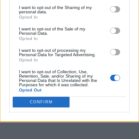
eliminat partidele istorice, au alungat Monarhia, au impus
I want to opt-out of the Sharing of my
personal data.
teroarea comunistă, au măcelărit elitele Neamului (în
Opted In
închisori de exterminare, la Canal), inclusiv pe făuritorii
I want to opt-out of the Sale of my
Marii Uniri din 1918. Au jefuit România, furându-ne aurul,
Personal Data.
grâul, lemnul, cărbunele, petrolul, uraniul etc.
Opted In
I want to opt-out of processing my
Personal Data for Targeted Advertising.
Opted In
I want to opt-out of Collection, Use,
Retention, Sale, and/or Sharing of my
Personal Data that Is Unrelated with the
Purposes for which it was collected.
Opted Out
ad
CONFIRM