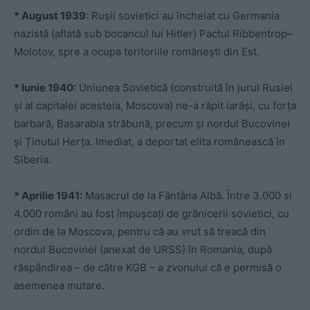
* August 1939
: Rușii sovietici au încheiat cu Germania
nazistă (aflată sub bocancul lui Hitler) Pactul Ribbentrop–
Molotov, spre a ocupa teritoriile românești din Est.
* Iunie 1940:
Uniunea Sovietică (construită în jurul Rusiei
și al capitalei acesteia, Moscova) ne-a răpit iarăși, cu forța
barbară, Basarabia străbună, precum și nordul Bucovinei
și Ținutul Herța. Imediat, a deportat elita românească în
Siberia.
* Aprilie 1941:
Masacrul de la Fântâna Albă. Între 3.000 si
4.000 români au fost împușcați de grănicerii sovietici, cu
ordin de la Moscova, pentru că au vrut să treacă din
nordul Bucovinei (anexat de URSS) în Romania, după
răspândirea – de către KGB – a zvonului că e permisă o
asemenea mutare.