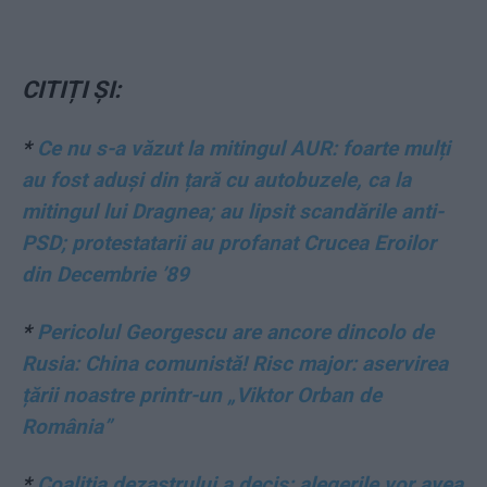
CITIȚI ȘI:
*
Ce nu s-a văzut la mitingul AUR: foarte mulți
au fost aduși din țară cu autobuzele, ca la
mitingul lui Dragnea; au lipsit scandările anti-
PSD; protestatarii au profanat Crucea Eroilor
din Decembrie ’89
*
Pericolul Georgescu are ancore dincolo de
Rusia: China comunistă! Risc major: aservirea
țării noastre printr-un „Viktor Orban de
România”
*
Coaliția dezastrului a decis: alegerile vor avea