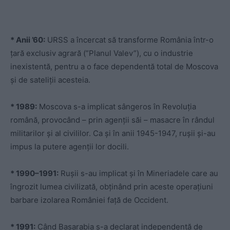
* Anii
’
60:
URSS a încercat să transforme România într-o
țară exclusiv agrară (”Planul Valev”), cu o industrie
inexistentă, pentru a o face dependentă total de Moscova
și de sateliții acesteia.
* 1989:
Moscova s-a implicat sângeros în Revoluția
română, provocând – prin agenții săi – masacre în rândul
militarilor și al civililor. Ca și în anii 1945-1947, rușii și-au
impus la putere agenții lor docili.
* 1990–1991:
Rușii s-au implicat și în Mineriadele care au
îngrozit lumea civilizată, obținând prin aceste operațiuni
barbare izolarea României față de Occident.
* 1991:
Când Basarabia s-a declarat independentă de