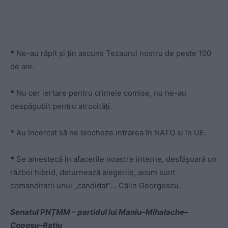
*
Ne-au răpit și țin ascuns Tezaurul nostru de peste 100
de ani.
*
Nu cer iertare pentru crimele comise, nu ne-au
despăgubit pentru atrocități.
*
Au încercat să ne blocheze intrarea în NATO și în UE.
*
Se amestecă în afacerile noastre interne, desfășoară un
război hibrid, deturnează alegerile, acum sunt
comanditarii unui „candidat”… Călin Georgescu.
Senatul PNȚMM – partidul lui Maniu–Mihalache–
Coposu–Rațiu