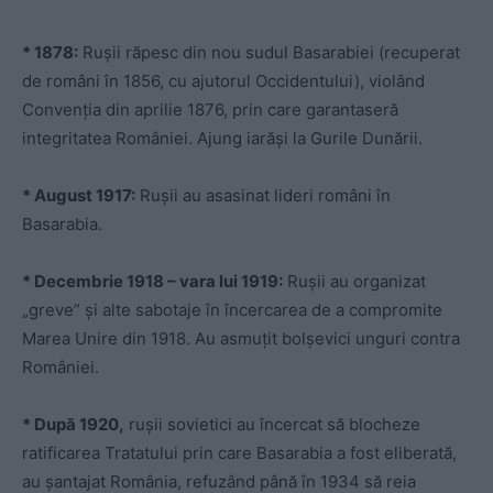
* 1878:
Rușii răpesc din nou sudul Basarabiei (recuperat
de români în 1856, cu ajutorul Occidentului), violând
Convenția din aprilie 1876, prin care garantaseră
integritatea României. Ajung iarăși la Gurile Dunării.
* August 1917:
Rușii au asasinat lideri români în
Basarabia.
* Decembrie 1918 – vara lui 1919:
Rușii au organizat
„greve” și alte sabotaje în încercarea de a compromite
Marea Unire din 1918. Au asmuțit bolșevici unguri contra
României.
* După 1920,
rușii sovietici au încercat să blocheze
ratificarea Tratatului prin care Basarabia a fost eliberată,
au șantajat România, refuzând până în 1934 să reia