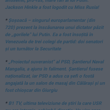
antisemit, pro-rus, mare fan al lui Putin.
Jackson Hinkle a fost logodit cu Miss Rusia!
*
Șoșoacă – singurul europarlamentar (din
720) prezent la înscăunarea unui dictator păzit
de „gorilele” lui Putin. Ea a fost însoțită în
Venezuela de trei colegi de partid: doi senatori
și un turnător la Securitate
*
„Proiectul suveranist“ al PSD, Șantierul Naval
Mangalia, a ajuns în faliment. Șantierul fusese
naționalizat, iar PSD a adus ca șefi o fostă
angajată la un salon de masaj din Călărași și un
fost chioșcar din Giurgiu
*
B1 TV, ultima televiziune de știri la care USR