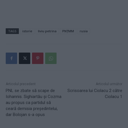
TAGS
istorie
liviu petrina
PNȚMM
rusia
Articolul precedent
Articolul următor
PNL se zbate să scape de
Scrisoarea lui Ciolacu 2 către
Iohannis. Sighiartău și Cozma
Ciolacu 1
au propus ca partidul să
ceară demisia președintelui,
dar Bolojan s-a opus