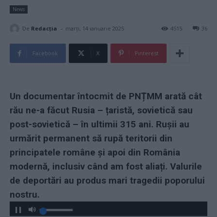
News
-
De
Redacţia
marți, 14 ianuarie 2025
4515
36
Facebook
X
Pinterest
Un documentar întocmit de PNȚMM arată cât
rău ne-a făcut Rusia – țaristă, sovietică sau
post-sovietică – în ultimii 315 ani. Rușii au
urmărit permanent să rupă teritorii din
principatele române și apoi din România
modernă, inclusiv când am fost aliați. Valurile
de deportări au produs mari tragedii poporului
nostru.