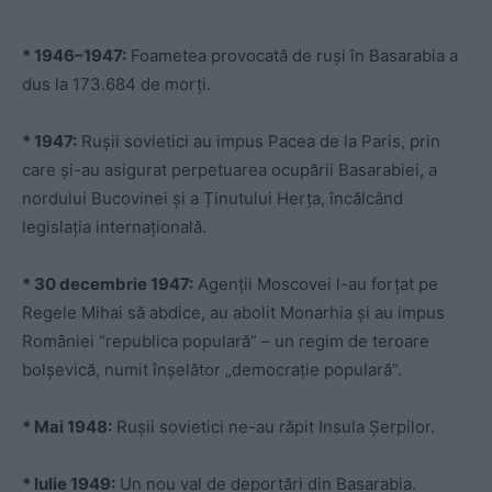
* 1946–1947:
Foametea provocată de ruși în Basarabia a
dus la 173.684 de morți.
* 1947:
Rușii sovietici au impus Pacea de la Paris, prin
care și-au asigurat perpetuarea ocupării Basarabiei, a
nordului Bucovinei și a Ținutului Herța, încălcând
legislația internațională.
* 30 decembrie 1947:
Agenții Moscovei l-au forțat pe
Regele Mihai să abdice, au abolit Monarhia și au impus
României “republica populară” – un regim de teroare
bolșevică, numit înșelător „democrație populară”.
* Mai 1948:
Rușii sovietici ne-au răpit Insula Șerpilor.
* Iulie 1949:
Un nou val de deportări din Basarabia.