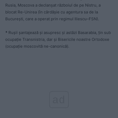
Rusia, Moscova a declanșat războiul de pe Nistru, a
blocat Re-Unirea (în cârdășie cu agentura sa de la
București, care a operat prin regimul Iliescu–FSN).
*
Rușii șantajează și asupresc și astăzi Basarabia, țin sub
ocupație Transnistria, dar și Bisericile noastre Ortodoxe
(ocupație moscovită ne-canonică).
ad