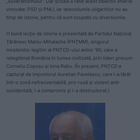
„suveranismului”. Dar școala a ratat acest obiectiv (marile
vinovate: PSD și PNL), iar televiziunile oligarhilor nu au
timp de istorie, pentru că sunt ocupate cu diversiunile.
O bună lecție de istorie e prezentată de Partidul Național
Țărănesc Maniu-Mihalache (PNȚMM), singurul
moștenitor legitim al PNȚCD-ului anilor ’90, care a
relegitimat România în lumea civilizată, prin lideri precum
Corneliu Coposu și Iona Rațiu. (În prezent, PNȚCD e
capturat de impostorul Aurelian Pavelescu, care l-a târât
într-o zonă nefrecventabilă, pro-rusă și violent anti-
occidentală, l-a compromis și l-a destructurat.)