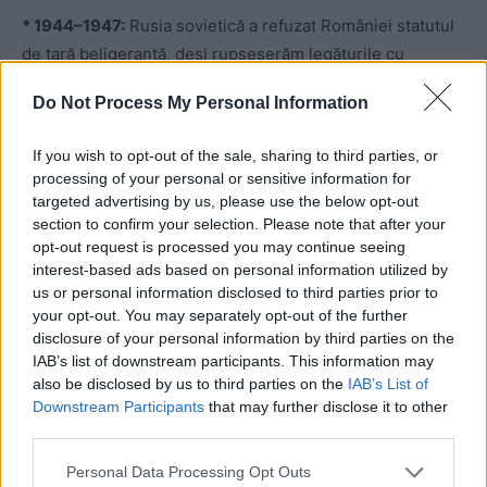
* 1944–1947:
Rusia sovietică a refuzat României statutul
de țară beligerantă, deși rupseserăm legăturile cu
Germania lui Hitler și contribuiserăm direct, cu mari
Do Not Process My Personal Information
sacrificii, la eliberarea Ungariei, Cehoslovaciei, Austriei
(inclusiv a Vienei) și scurtaserăm războiul cu 200 de zile.
If you wish to opt-out of the sale, sharing to third parties, or
Mii de militari români, reveniți de pe frontul de vest, au
processing of your personal or sensitive information for
fost răpiți de ruși și duși cu forța în minele de plumb din
targeted advertising by us, please use the below opt-out
Rusia sovietică.
section to confirm your selection. Please note that after your
opt-out request is processed you may continue seeing
interest-based ads based on personal information utilized by
* 1944–1948:
Rușii au deportat în Siberia, în Nordul
us or personal information disclosed to third parties prior to
înghețat și în pustiurile Asiei Centrale circa 250.000 de
your opt-out. You may separately opt-out of the further
români.
disclosure of your personal information by third parties on the
IAB’s list of downstream participants. This information may
also be disclosed by us to third parties on the
IAB’s List of
* Martie 1945:
Sub amenințarea armelor, rușii sovietici au
Downstream Participants
that may further disclose it to other
instalat la București un guvern-marionetă, slugarnic lor.
third parties.
Din acel moment, au acționat pentru a distruge
Personal Data Processing Opt Outs
democrația românească. Au falsificat alegerile, au