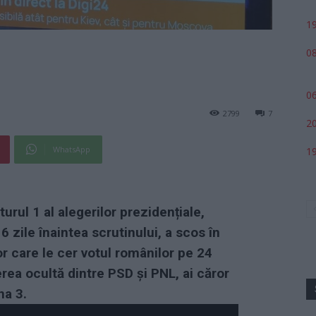
19
08
06
2799
7
20
WhatsApp
19
rul 1 al alegerilor prezidențiale,
6 zile înaintea scrutinului, a scos în
or care le cer votul românilor pe 24
rea ocultă dintre PSD și PNL, ai căror
na 3.