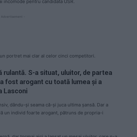
mai incomode pentru candidata USR.
 Advertisement -
un portret mai clar al celor cinci competitori.
ulantă. S-a situat, uluitor, de partea
, a fost arogant cu toată lumea și a
a Lasconi
ensiv, dându-și seama că-și juca ultima șansă. Dar a
ală un individ foarte arogant, pătruns de propria-i
rnă, dar tocmai aici a lansat un mesaj uluitor, care n-a