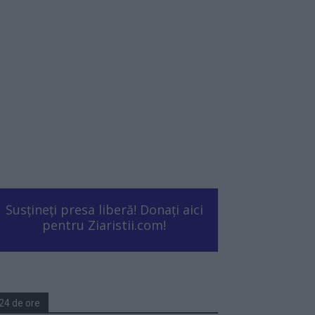
Susțineți presa liberă! Donați aici
pentru Ziaristii.com!
24 de ore