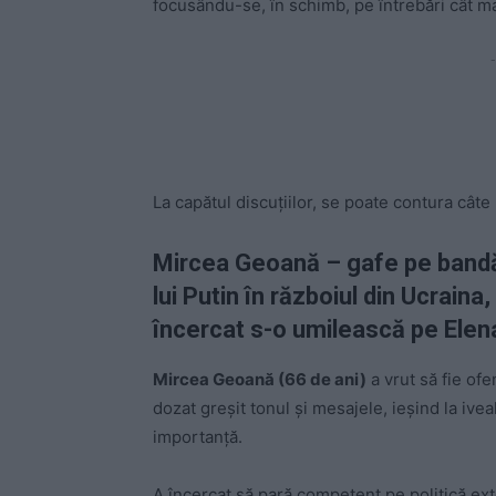
focusându-se, în schimb, pe întrebări cât 
-
La capătul discuțiilor, se poate contura câte 
Mircea Geoană – gafe pe bandă r
lui Putin în războiul din Ucraina
încercat s-o umilească pe Elen
Mircea Geoană (66 de ani)
a vrut să fie of
dozat greșit tonul și mesajele, ieșind la ive
importanță.
A încercat să pară competent pe politică exte