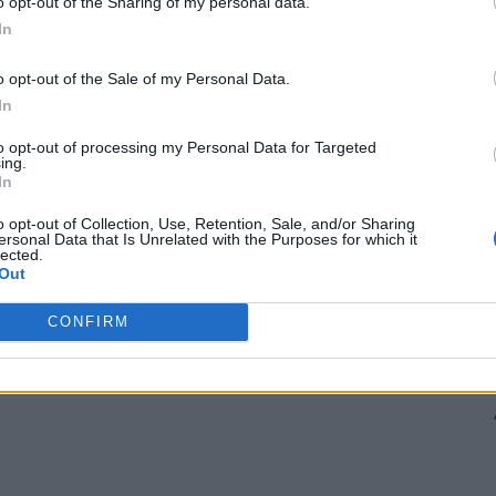
o opt-out of the Sharing of my personal data.
In
o opt-out of the Sale of my Personal Data.
i Iohannis. Au evitat dezbaterea de la
In
 Dan Voiculescu, la Antena 3
to opt-out of processing my Personal Data for Targeted
ing.
In
 luni, așa-zisa ceartă a partenerilor de guvernare de la
alul premier Marcel Ciolacu și fostul premier Nicolae
o opt-out of Collection, Use, Retention, Sale, and/or Sharing
ersonal Data that Is Unrelated with the Purposes for which it
 în brațele pline de căldură maternă ale lui Mihai
lected.
Out
erviuri de-a dreptul libidinoase. Prin aceasta, Ciolacu
moștenitori și continuatori ai „epocii Iohannis”, de la
CONFIRM
meni și fuga de dezbateri.
 Advertisement -