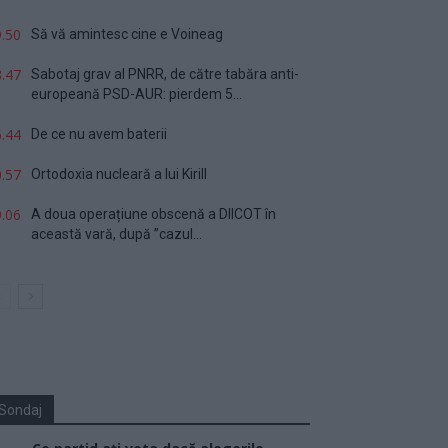
.50
Să vă amintesc cine e Voineag
.47
Sabotaj grav al PNRR, de către tabăra anti-
europeană PSD-AUR: pierdem 5...
.44
De ce nu avem baterii
.57
Ortodoxia nucleară a lui Kirill
.06
A doua operațiune obscenă a DIICOT în
această vară, după ”cazul...
Sondaj