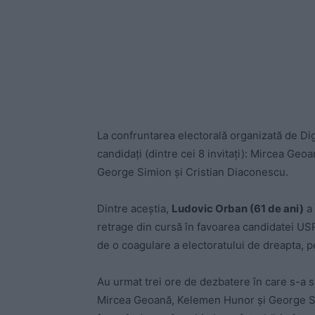
La confruntarea electorală organizată de Di
candidați (dintre cei 8 invitați): Mircea Ge
George Simion și Cristian Diaconescu.
Dintre aceștia,
Ludovic Orban (61 de ani)
a 
retrage din cursă în favoarea candidatei USR
de o coagulare a electoratului de dreapta, pe
Au urmat trei ore de dezbatere în care s-a si
Mircea Geoană, Kelemen Hunor și George Simi