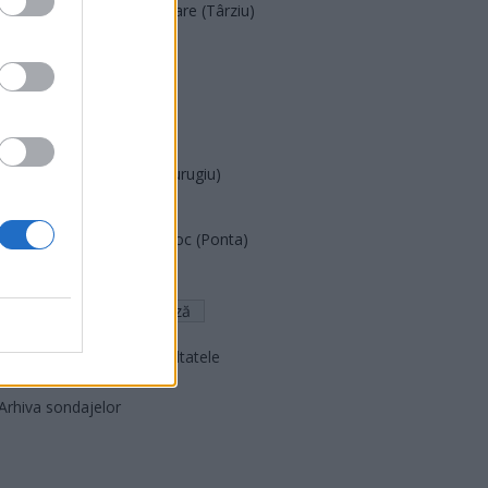
Acțiunea Conservatoare (Târziu)
PDF (Lazarus)
PUSL (D. Voiculescu)
PNȚCD (Pavelescu)
PNCR (Terheș)
Partidul Patrioților (Surugiu)
FAR (Coarnă)
România pe Primul Loc (Ponta)
Altul
Arată rezultatele
Arhiva sondajelor