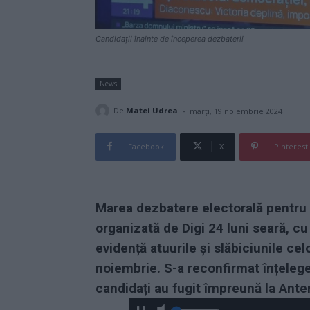
Candidații înainte de începerea dezbaterii
News
-
De
Matei Udrea
marți, 19 noiembrie 2024
Facebook
X
Pinterest
Marea dezbatere electorală pentru tu
organizată de Digi 24 luni seară, cu 
evidență atuurile și slăbiciunile cel
noiembrie. S-a reconfirmat înțelege
candidați au fugit împreună la Ante