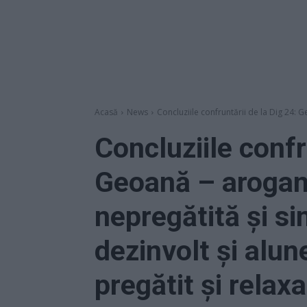
Acasă
News
Concluziile confruntării de la Dig 24: Ge
Concluziile confr
Geoană – arogant
nepregătită și si
dezinvolt și alu
pregătit și relax