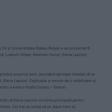
g 24 și Universitatea Babeș-Bolyai s-au prezentat 6
oană, Ludovic Orban, Kelemen Hunor, Elena Lasconi,
produs surpriza serii, anunțând aproape imediat că se
, Elena Lasconi. Explicația: e nevoie de o mobilizare și
ntru a evita o finală Ciolacu – Simion.
mțit că Elena Lasconi era ținta principală pentru
on. Cei trei au evitat să se atace între ei,