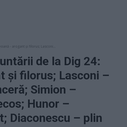
oană - arogant și filorus; Lasconi...
untării de la Dig 24:
 și filorus; Lasconi –
nceră; Simion –
necos; Hunor –
at; Diaconescu – plin