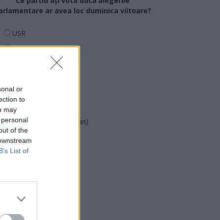
Ce partid ați vota dacă alegerile
arlamentare ar avea loc duminica viitoare?
USR
PNL
PSD
AUR
sonal or
UDMR
ection to
PMP (Tomac)
ou may
 personal
Forța Dreptei (L. Orban)
out of the
PNȚMM
 downstream
REPER
B’s List of
SENS
SOS (Șoșoacă)
POT (Gavrilă)
PACE (Peia)