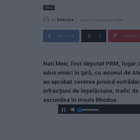
News
-
De
Redacţia
vineri, 27 decembrie 2024
Facebook
X
Pinterest
Nati Meir, fost deputat PRM, fugar 
adus vineri în ţară, cu avionul de At
au aprobat cererea privind extrădar
infracţiuni de înşelăciune, trafic de
ascundea în insula Rhodos.