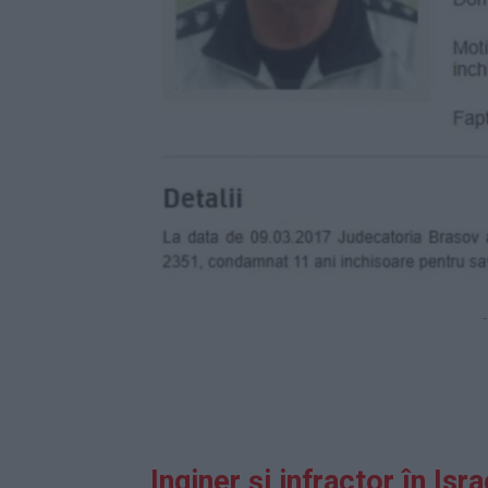
-
Inginer și infractor în Isra