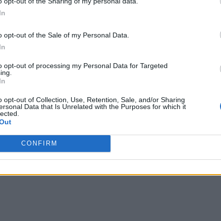
o opt-out of the Sharing of my personal data.
In
calizării persoanei condamnate în Grecia (Rhodos), la
o opt-out of the Sale of my Personal Data.
ne au transmis către autoritățile elene mandatul
In
rești pronunțate în cauză. De asemenea, Administrația
informații privind condițiile de detenție de care ar
to opt-out of processing my Personal Data for Targeted
ing.
 Instanța competentă din Grecia a fost Curtea
In
o opt-out of Collection, Use, Retention, Sale, and/or Sharing
ersonal Data that Is Unrelated with the Purposes for which it
lected.
 Advertisement -
Out
CONFIRM