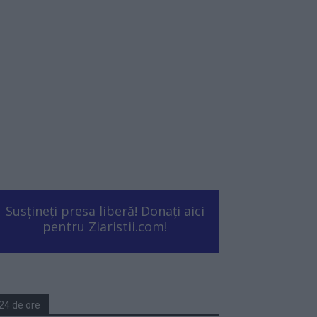
Susțineți presa liberă! Donați aici
pentru Ziaristii.com!
24 de ore