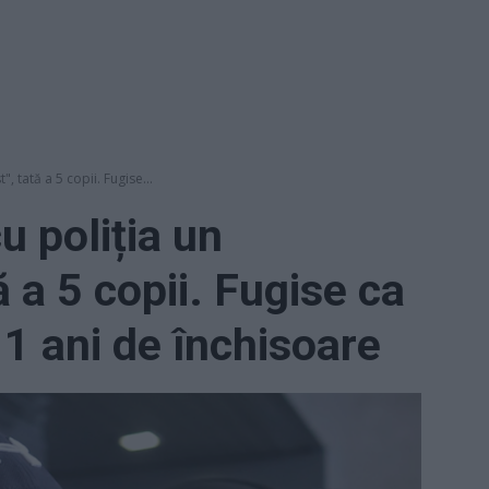
", tată a 5 copii. Fugise...
u poliția un
ă a 5 copii. Fugise ca
11 ani de închisoare