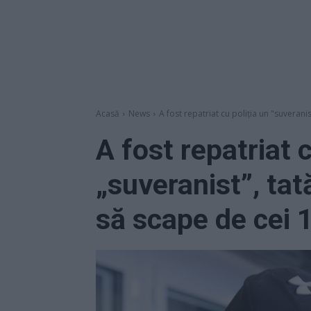
Acasă
News
A fost repatriat cu poliția un "suveranist
A fost repatriat c
„suveranist”, tat
să scape de cei 