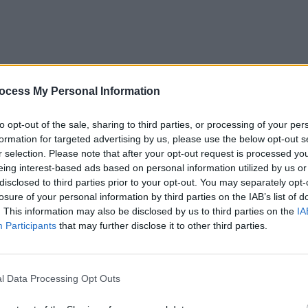
ocess My Personal Information
to opt-out of the sale, sharing to third parties, or processing of your per
formation for targeted advertising by us, please use the below opt-out s
r selection. Please note that after your opt-out request is processed y
eing interest-based ads based on personal information utilized by us or
disclosed to third parties prior to your opt-out. You may separately opt-
losure of your personal information by third parties on the IAB’s list of
roape în ianuarie 2019,
Nati Meir (69 de ani)
a ajuns
. This information may also be disclosed by us to third parties on the
IA
 Otopeni. El va fi plasat în detenţie, cu un prim
Participants
that may further disclose it to other third parties.
ioada de carantină de 21 de zile.
nțase săptămâna trecută că justiția din Grecia a
l Data Processing Opt Outs
re fusese condamnat în România la 11 ani de închisoare