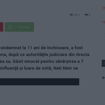
21
2317
0
19
WhatsApp
condamnat la 11 ani de închisoare, a fost
ena, după ce autorităţile judiciare din Grecia
ea sa. Găsit vinocat pentru săvârşirea a 7
 influenţă şi luare de mită, Nati Meir se
p