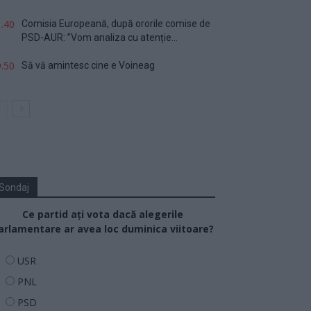
.40
Comisia Europeană, după ororile comise de
PSD-AUR: ”Vom analiza cu atenție...
.50
Să vă amintesc cine e Voineag
Sondaj
Ce partid ați vota dacă alegerile
arlamentare ar avea loc duminica viitoare?
USR
PNL
PSD