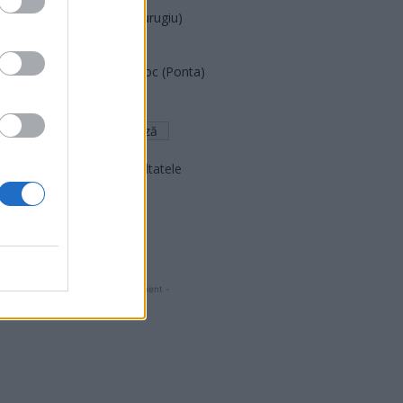
Partidul Patrioților (Surugiu)
FAR (Coarnă)
România pe Primul Loc (Ponta)
Altul
Arată rezultatele
Arhiva sondajelor
- Advertisment -