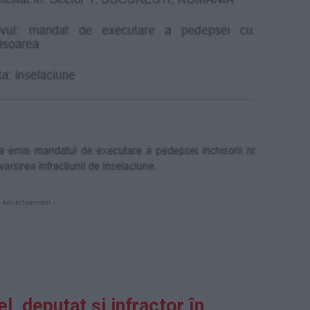
 Advertisement -
el, deputat și infractor în