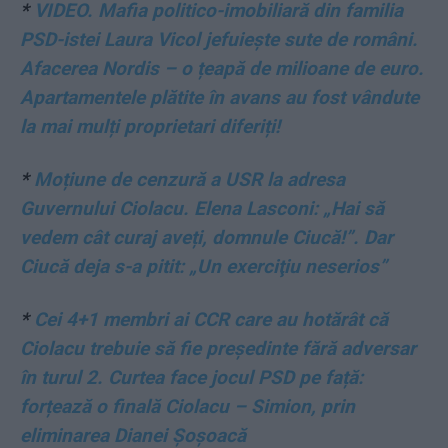
*
VIDEO. Mafia politico-imobiliară din familia
PSD-istei Laura Vicol jefuiește sute de români.
Afacerea Nordis – o țeapă de milioane de euro.
Apartamentele plătite în avans au fost vândute
la mai mulți proprietari diferiți!
*
Moțiune de cenzură a USR la adresa
Guvernului Ciolacu. Elena Lasconi: „Hai să
vedem cât curaj aveți, domnule Ciucă!”. Dar
Ciucă deja s-a pitit: „Un exerciţiu neserios”
*
Cei 4+1 membri ai CCR care au hotărât că
Ciolacu trebuie să fie președinte fără adversar
în turul 2. Curtea face jocul PSD pe față:
forțează o finală Ciolacu – Simion, prin
eliminarea Dianei Șoșoacă