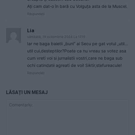
Ați cam dat-o în bară cu Volguța asta de la Muscel.
Răspundeți
Lia
sâmbătă, 19 octombrie 2024 La 17.15
Iar ne baga baietii „buni” ai Secu pe gat votul „util…
util cui,desteptilor?Poate ca nu vreau sa votez asa
cum vreti voi si jurnalistii vostri,care ne baga sub
ochi catindatii agreati de voi! Siktir,stefureacule!
Răspundeți
LĂSAȚI UN MESAJ