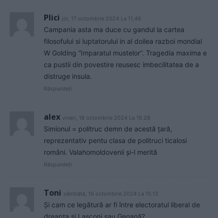
Plici
joi, 17 octombrie 2024 La 11.46
Campania asta ma duce cu gandul la cartea
filosofului si luptatorului in al doilea razboi mondial
W Golding “Imparatul mustelor”. Tragedia maxima e
ca pustii din povestire reusesc imbecilitatea de a
distruge insula.
Răspundeți
alex
vineri, 18 octombrie 2024 La 19.28
Simionul = politruc demn de acestă țară,
reprezentativ pentu clasa de politruci ticalosi
români. Valahomoldovenii și-l merită
Răspundeți
Toni
sâmbătă, 19 octombrie 2024 La 15.13
Și cam ce legătură ar fi între electoratul liberal de
dreapta și Lasconi sau Geoană?