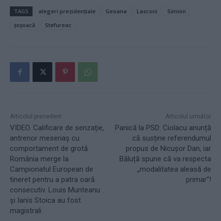
TAGS
alegeri prezidențiale
Geoana
Lasconi
Simion
șoșoacă
Stefureac
Articolul precedent
Articolul următor
VIDEO. Calificare de senzație,
Panică la PSD: Ciolacu anunță
antrenor meseriaș cu
că susține referendumul
comportament de grotă.
propus de Nicușor Dan, iar
România merge la
Băluță spune că va respecta
Campionatul European de
„modalitatea aleasă de
tineret pentru a patra oară
primar“!
consecutiv. Louis Munteanu
și Ianis Stoica au fost
magistrali