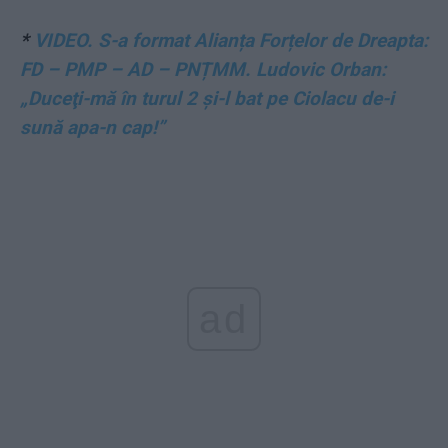
*
VIDEO. S-a format Alianța Forțelor de Dreapta:
FD – PMP – AD – PNȚMM. Ludovic Orban:
„Duceţi-mă în turul 2 şi-l bat pe Ciolacu de-i
sună apa-n cap!”
ad