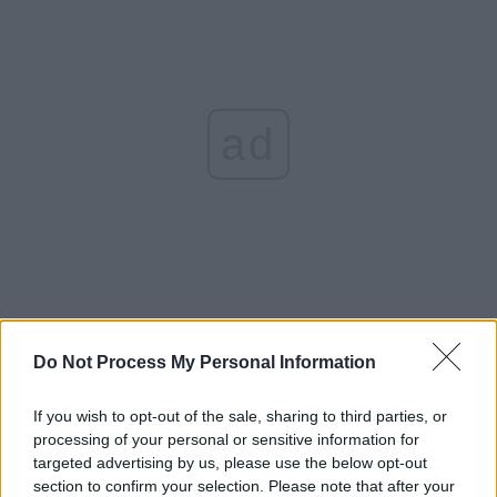
ad
Do Not Process My Personal Information
EDITORIALE:
If you wish to opt-out of the sale, sharing to third parties, or
GRIGORE CARTIANU:
Marș, MăCiucă!
processing of your personal or sensitive information for
targeted advertising by us, please use the below opt-out
ADRIAN PAPAHAGI:
Lipsa de caracter a
section to confirm your selection. Please note that after your