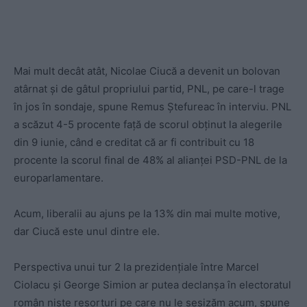
Mai mult decât atât, Nicolae Ciucă a devenit un bolovan
atârnat și de gâtul propriului partid, PNL, pe care-l trage
în jos în sondaje, spune Remus Ștefureac în interviu. PNL
a scăzut 4-5 procente față de scorul obținut la alegerile
din 9 iunie, când e creditat că ar fi contribuit cu 18
procente la scorul final de 48% al alianței PSD-PNL de la
europarlamentare.
Acum, liberalii au ajuns pe la 13% din mai multe motive,
dar Ciucă este unul dintre ele.
Perspectiva unui tur 2 la prezidențiale între Marcel
Ciolacu și George Simion ar putea declanșa în electoratul
român niște resorturi pe care nu le sesizăm acum, spune