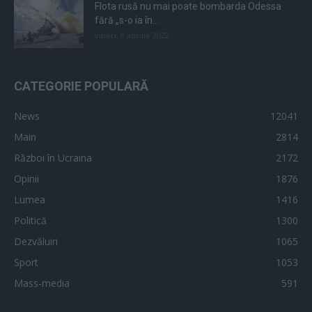
Flota rusă nu mai poate bombarda Odessa
fără „s-o ia în...
vineri, 8 aprilie 2022
CATEGORIE POPULARĂ
News
12041
Main
2814
Război în Ucraina
2172
Opinii
1876
Lumea
1416
Politică
1300
Dezvăluiri
1065
Sport
1053
Mass-media
591