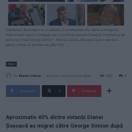
Electoratul de dreapta se va decide, în următoarele zile, dacă va merge pe
mâna Elenei Lasconi (stânga) sau a lui Mircea Geoană (dreapta) în tentativa de
a bloca o finală George Simion - Marcel Ciolacu. Nicolae Ciucă n-are nicio
șansă, e doar un bolovan de gâtul PNL
News
-
De
Matei Udrea
miercuri, 16 octombrie 2024
2392
5
Facebook
X
Pinterest
Aproximativ 40% dintre votanții Dianei
Șoșoacă au migrat către George Simion după