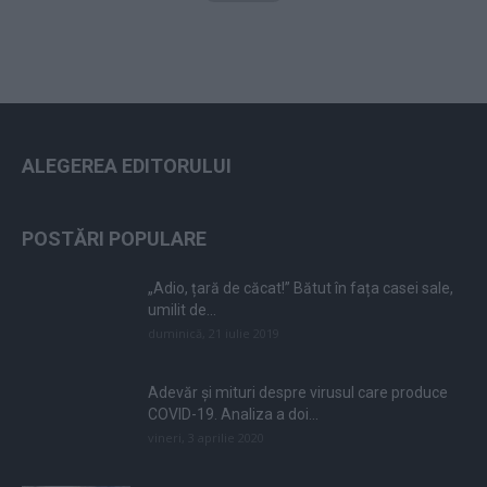
ALEGEREA EDITORULUI
POSTĂRI POPULARE
„Adio, țară de căcat!” Bătut în fața casei sale,
umilit de...
duminică, 21 iulie 2019
Adevăr și mituri despre virusul care produce
COVID-19. Analiza a doi...
vineri, 3 aprilie 2020