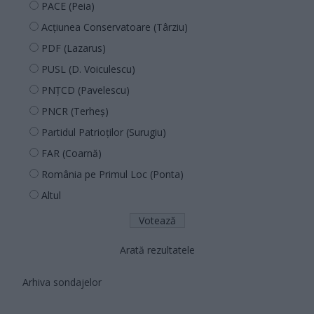
PACE (Peia)
Acțiunea Conservatoare (Târziu)
PDF (Lazarus)
PUSL (D. Voiculescu)
PNȚCD (Pavelescu)
PNCR (Terheș)
Partidul Patrioților (Surugiu)
FAR (Coarnă)
România pe Primul Loc (Ponta)
Altul
Arată rezultatele
Arhiva sondajelor