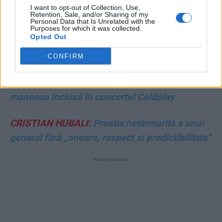
VLADIMIR MUNTEANU:
Cum face George
I want to opt-out of Collection, Use,
Simion jocurile Serbiei și ale Rusiei în
Retention, Sale, and/or Sharing of my
Personal Data that Is Unrelated with the
problema românilor din Valea Timocului
Purposes for which it was collected.
Opted Out
NICOLAE DABIJA:
Slugoiul
CONFIRM
MATEI UDREA:
De ce a huiduit publicul la
maneaua inclusă în concertul Coldplay
CRISTIAN HUBALI:
Prostia nețărmurită a unui
general fără „onoare, respect și predictibilitate”
- Advertisement -