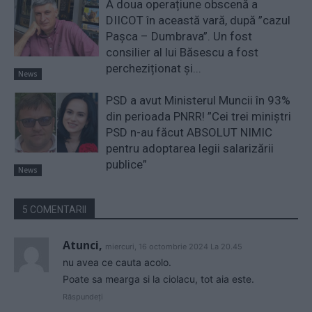
A doua operațiune obscenă a
DIICOT în această vară, după ”cazul
Pașca – Dumbrava”. Un fost
consilier al lui Băsescu a fost
percheziționat și...
News
PSD a avut Ministerul Muncii în 93%
din perioada PNRR! ”Cei trei miniştri
PSD n-au făcut ABSOLUT NIMIC
pentru adoptarea legii salarizării
publice”
News
5 COMENTARII
Atunci,
miercuri, 16 octombrie 2024 La 20.45
nu avea ce cauta acolo.
Poate sa mearga si la ciolacu, tot aia este.
Răspundeți