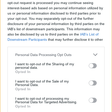
opt-out request is processed you may continue seeing
fostului amic
interest-based ads based on personal information utilized by
us or personal information disclosed to third parties prior to
CRISTIAN GHINEA:
Marcel, repetent și la
your opt-out. You may separately opt-out of the further
disclosure of your personal information by third parties on the
inundații
IAB’s list of downstream participants. This information may
also be disclosed by us to third parties on the
IAB’s List of
BOGDAN GLĂVAN:
De la teroristul internațional
Downstream Participants
that may further disclose it to other
third parties.
la țeparul mondial
Personal Data Processing Opt Outs
DOINA DABIJA:
În căutarea Adevărului
I want to opt-out of the Sharing of my
personal data.
Opted In
PAUL PALENCSAR:
Casele lui Simion
I want to opt-out of the Sale of my
Personal Data.
ALECU RENIȚĂ:
De tine depinde!
Opted In
SORIN BOCANCEA:
I want to opt-out of processing my
Premierea Dianei Șoșoacă
Personal Data for Targeted Advertising.
Opted In