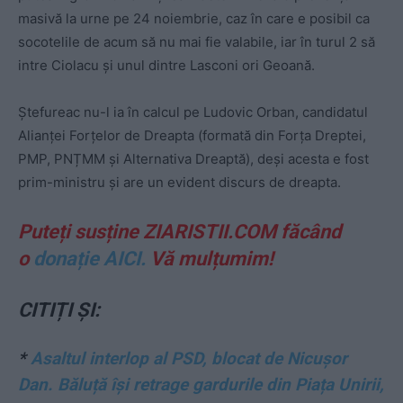
masivă la urne pe 24 noiembrie, caz în care e posibil ca
socotelile de acum să nu mai fie valabile, iar în turul 2 să
intre Ciolacu și unul dintre Lasconi ori Geoană.
Ștefureac nu-l ia în calcul pe Ludovic Orban, candidatul
Alianței Forțelor de Dreapta (formată din Forța Dreptei,
PMP, PNȚMM și Alternativa Dreaptă), deși acesta e fost
prim-ministru și are un evident discurs de dreapta.
Puteți susține ZIARISTII.COM făcând
o
donație AICI.
Vă mulțumim!
CITIȚI ȘI:
*
Asaltul interlop al PSD, blocat de Nicușor
Dan. Băluță își retrage gardurile din Piața Unirii,