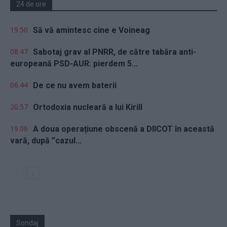
24 de ore
19.50
Să vă amintesc cine e Voineag
08.47
Sabotaj grav al PNRR, de către tabăra anti-
europeană PSD-AUR: pierdem 5...
06.44
De ce nu avem baterii
20.57
Ortodoxia nucleară a lui Kirill
19.06
A doua operațiune obscenă a DIICOT în această
vară, după ”cazul...
Sondaj