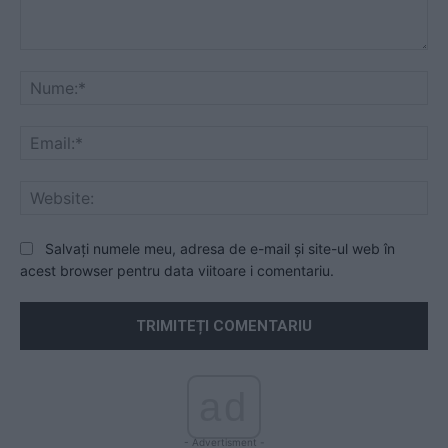
Comentariu:
Nu
Ema
Web
Salvați numele meu, adresa de e-mail și site-ul web în
acest browser pentru data viitoare i comentariu.
ad
- Advertisment -