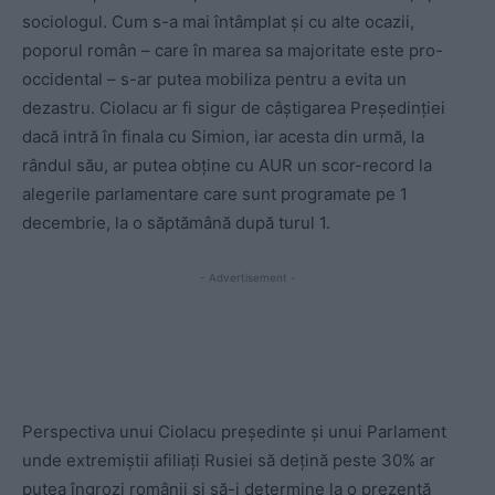
sociologul. Cum s-a mai întâmplat și cu alte ocazii,
poporul român – care în marea sa majoritate este pro-
occidental – s-ar putea mobiliza pentru a evita un
dezastru. Ciolacu ar fi sigur de câștigarea Președinției
dacă intră în finala cu Simion, iar acesta din urmă, la
rândul său, ar putea obține cu AUR un scor-record la
alegerile parlamentare care sunt programate pe 1
decembrie, la o săptămână după turul 1.
- Advertisement -
Perspectiva unui Ciolacu președinte și unui Parlament
unde extremiștii afiliați Rusiei să dețină peste 30% ar
putea îngrozi românii și să-i determine la o prezență