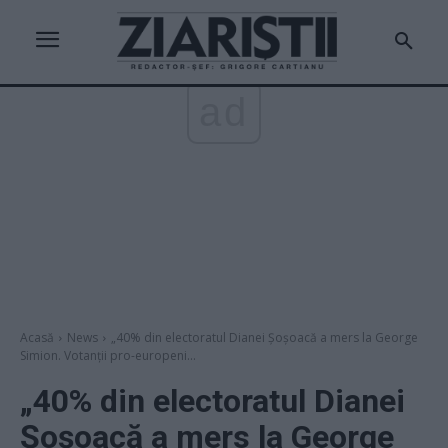
ad
Acasă
News
„40% din electoratul Dianei Șoșoacă a mers la George
Simion. Votanții pro-europeni...
„40% din electoratul Dianei
Șoșoacă a mers la George