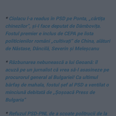
*
Ciolacu l-a readus în PSD pe Ponta, „cârtița
chinezilor”, și-l face deputat de Dâmbovița.
Fostul premier e inclus de CEPA pe lista
politicienilor români „cultivați” de China, alături
de Năstase, Dăncilă, Severin și Meleșcanu
*
Răzbunarea nebunească a lui Geoană: îl
acuză pe un jurnalist că vrea să-l asasineze pe
procurorul general al Bulgariei! Ca ultimul
bârfaș de mahala, fostul șef al PSD a ventilat o
minciună debitată de „Șoșoacă Press de
Bulgaria”
*
Refuzul PSD-PNL de a scoate politrucii de la