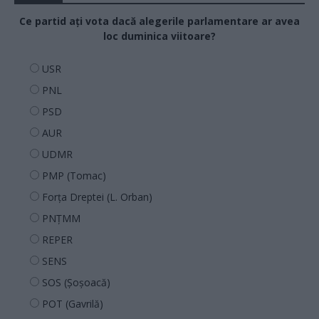
Ce partid ați vota dacă alegerile parlamentare ar avea
loc duminica viitoare?
USR
PNL
PSD
AUR
UDMR
PMP (Tomac)
Forța Dreptei (L. Orban)
PNȚMM
REPER
SENS
SOS (Șoșoacă)
POT (Gavrilă)