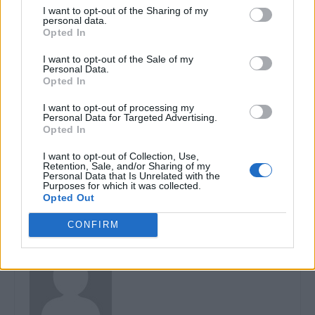
I want to opt-out of the Sharing of my
personal data.
Opted In
I want to opt-out of the Sale of my
Personal Data.
Articolul precedent
Articolul următor
Opted In
George Simion preia narativul
În Rusia se înfiripă teama de
rusesc și cere să lăsăm
consecințele crimelor
I want to opt-out of processing my
Personal Data for Targeted Advertising.
Moldova să moară de frig și
comise: „Dacă, Doamne
Opted In
foame: „România nu mai
ferește, nu câștigăm,
trebuie să finanțeze Guvernul
ajungem la Haga! Cu toții
I want to opt-out of Collection, Use,
de la Chișinău nici măcar cu
vom fi găsiți vinovați. Fără
Retention, Sale, and/or Sharing of my
Personal Data that Is Unrelated with the
un leu!”
excepții!“
Purposes for which it was collected.
Opted Out
CONFIRM
Publicitate