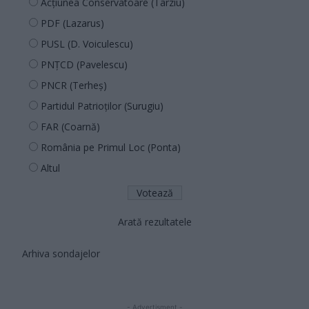
Acțiunea Conservatoare (Târziu)
PDF (Lazarus)
PUSL (D. Voiculescu)
PNȚCD (Pavelescu)
PNCR (Terheș)
Partidul Patrioților (Surugiu)
FAR (Coarnă)
România pe Primul Loc (Ponta)
Altul
Arată rezultatele
Arhiva sondajelor
- Advertisment -