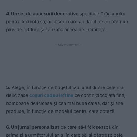
4. Un set de accesorii decorative
specifice Crăciunului
pentru locuința sa, accesorii care au darul de a-i oferi un
plus de căldură și senzația aceea de intimitate.
- Advertisement -
5.
Alege, în funcție de bugetul tău, unul dintre cele mai
delicioase
coșuri cadou ieftine
ce conțin ciocolată fină,
bomboane delicioase și cea mai bună cafea, dar și alte
produse, în funcție de modelul pentru care optezi!
6. Un jurnal personalizat
pe care să-l folosească din
prima zi a următorului an și în care să-și păstreze cele