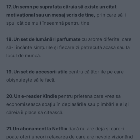
17. Un semn pe suprafața căruia să existe un citat
motivațional sau un mesaj scris de tine,
prin care să-i
spui cât de mult înseamnă pentru tine.
18. Un set de lumânări parfumate
cu arome diferite, care
să-i încânte simțurile și fiecare zi petrecută acasă sau la
locul de muncă.
19. Un set de accesorii utile
pentru călătoriile pe care
obișnuiește să le facă.
20. Un e-reader Kindle
pentru prietena care vrea să
economisească spațiu în deplasările sau plimbările ei și
căreia îi place să citească.
21. Un abonament la Netflix
dacă nu are deja și care-i
poate oferi uneori relaxarea de care are nevoie vizionând