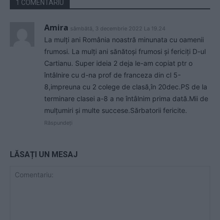
1 COMENTARIU
Amira
sâmbătă, 3 decembrie 2022 La 19.24
La mulți ani România noastră minunata cu oamenii
frumosi. La mulți ani sănătoși frumosi și fericiți D-ul
Cartianu. Super ideia 2 deja le-am copiat ptr o
întâlnire cu d-na prof de franceza din cl 5-
8,impreuna cu 2 colege de clasă,în 20dec.PS de la
terminare clasei a-8 a ne întâlnim prima dată.Mii de
mulțumiri și multe succese.Sărbatorii fericite.
Răspundeți
LĂSAȚI UN MESAJ