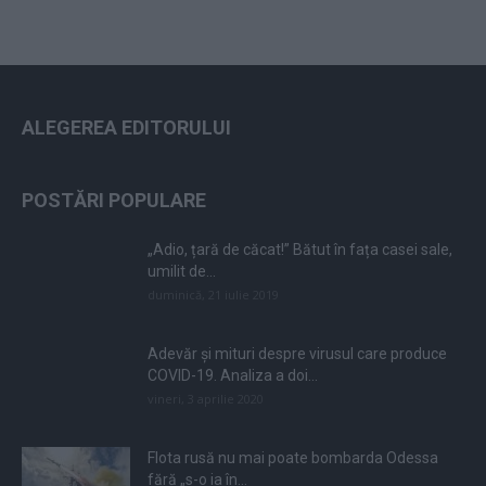
ALEGEREA EDITORULUI
POSTĂRI POPULARE
„Adio, țară de căcat!” Bătut în fața casei sale,
umilit de...
duminică, 21 iulie 2019
Adevăr și mituri despre virusul care produce
COVID-19. Analiza a doi...
vineri, 3 aprilie 2020
Flota rusă nu mai poate bombarda Odessa
fără „s-o ia în...