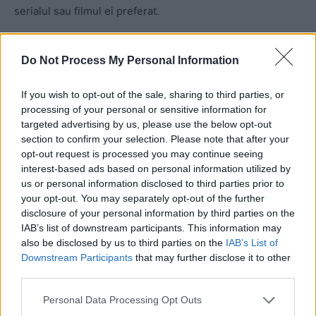
serialul sau filmul ei preferat.
Cum alegi cea mai bună idee de cadou de Crăciun pentru
Do Not Process My Personal Information
prietena ta cea mai bună? Simplu. Ia fiecare idee de mai
sus și imaginează-ți cum s-ar simți la primirea oricăruia
If you wish to opt-out of the sale, sharing to third parties, or
dintre cadouri!
Alege darul despre care tu consideri că-i
processing of your personal or sensitive information for
trezește o emoție puternică!
targeted advertising by us, please use the below opt-out
section to confirm your selection. Please note that after your
opt-out request is processed you may continue seeing
- Advertisement -
interest-based ads based on personal information utilized by
us or personal information disclosed to third parties prior to
your opt-out. You may separately opt-out of the further
disclosure of your personal information by third parties on the
IAB’s list of downstream participants. This information may
also be disclosed by us to third parties on the
IAB’s List of
Downstream Participants
that may further disclose it to other
TAGS
cadouri de Crăciun
prietena
third parties.
Personal Data Processing Opt Outs