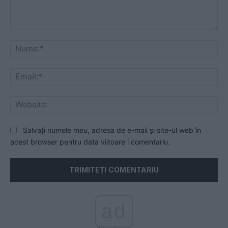
Comentariu:
Nu
Ema
Web
Salvați numele meu, adresa de e-mail și site-ul web în
acest browser pentru data viitoare i comentariu.
ad