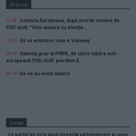
24 de ore
21.40
Comisia Europeană, după ororile comise de
PSD-AUR: ”Vom analiza cu atenție...
19.50
Să vă amintesc cine e Voineag
08.47
Sabotaj grav al PNRR, de către tabăra anti-
europeană PSD-AUR: pierdem 5...
06.44
De ce nu avem baterii
Sondaj
Ce partid ați vota dacă alegerile parlamentare ar avea