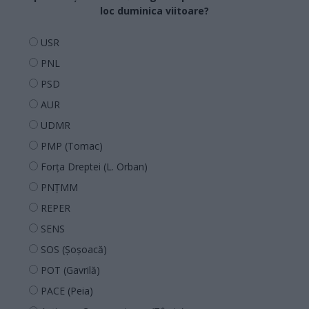
loc duminica viitoare?
USR
PNL
PSD
AUR
UDMR
PMP (Tomac)
Forța Dreptei (L. Orban)
PNȚMM
REPER
SENS
SOS (Șoșoacă)
POT (Gavrilă)
PACE (Peia)