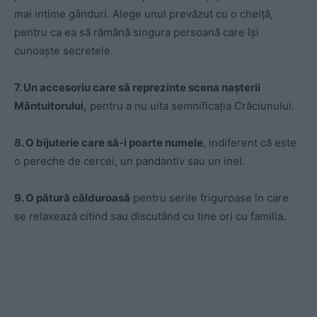
mai intime gânduri. Alege unul prevăzut cu o cheiță,
pentru ca ea să rămână singura persoană care își
cunoaște secretele.
7. Un accesoriu care să reprezinte scena nașterii
Mântuitorului,
pentru a nu uita semnificația Crăciunului.
8. O bijuterie care să-i poarte numele
, indiferent că este
o pereche de cercei, un pandantiv sau un inel.
9. O pătură călduroasă
pentru serile friguroase în care
se relaxează citind sau discutând cu tine ori cu familia.