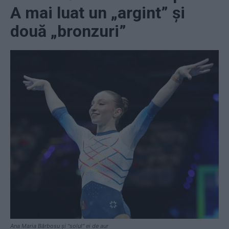
A mai luat un „argint” și
două „bronzuri”
Ana Maria Bărbosu și "solul" ei de aur