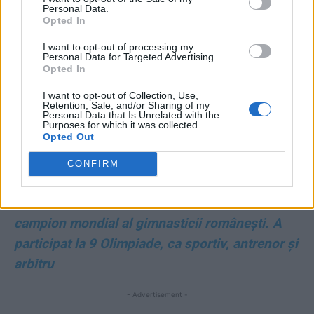
condiții: două performanțe externe și o dublă
Personal Data.
Opted In
contraperformanță internă
I want to opt-out of processing my
Personal Data for Targeted Advertising.
*
Traseu fabulos al FCSB în Europa: 10 victorii,
Opted In
5 egaluri și doar 3 înfrângeri! Campania va
I want to opt-out of Collection, Use,
Retention, Sale, and/or Sharing of my
avea cel puțin 20 de meciuri
Personal Data that Is Unrelated with the
Purposes for which it was collected.
Opted Out
*
VIDEO. Apără Duckadam… poarta îngerilor!
„Eroul de la Sevilla” a murit la doar 65 de ani
CONFIRM
*
A murit legendarul Dan Grecu, primul
campion mondial al gimnasticii românești. A
participat la 9 Olimpiade, ca sportiv, antrenor și
arbitru
- Advertisement -