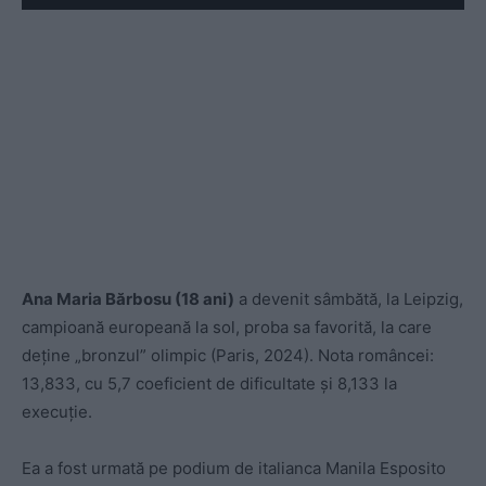
Play
Ana Maria Bărbosu (18 ani)
a devenit sâmbătă, la Leipzig,
campioană europeană la sol, proba sa favorită, la care
deține „bronzul” olimpic (Paris, 2024). Nota româncei:
13,833, cu 5,7 coeficient de dificultate și 8,133 la
execuție.
Ea a fost urmată pe podium de italianca Manila Esposito