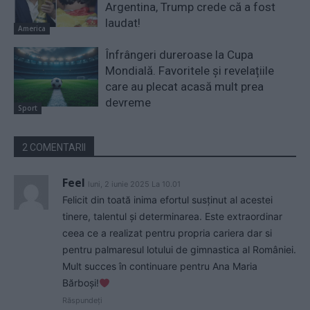
Argentina, Trump crede că a fost
laudat!
America
Înfrângeri dureroase la Cupa
Mondială. Favoritele și revelațiile
care au plecat acasă mult prea
devreme
Sport
2 COMENTARII
Feel
luni, 2 iunie 2025 La 10.01
Felicit din toată inima efortul susținut al acestei
tinere, talentul și determinarea. Este extraordinar
ceea ce a realizat pentru propria cariera dar si
pentru palmaresul lotului de gimnastica al României.
Mult succes în continuare pentru Ana Maria
Bărboși!
Răspundeți