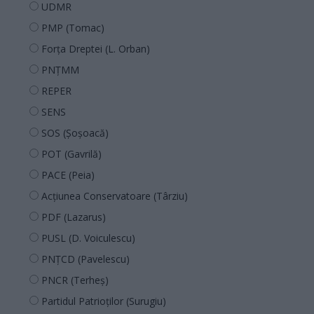
UDMR
PMP (Tomac)
Forța Dreptei (L. Orban)
PNȚMM
REPER
SENS
SOS (Șoșoacă)
POT (Gavrilă)
PACE (Peia)
Acțiunea Conservatoare (Târziu)
PDF (Lazarus)
PUSL (D. Voiculescu)
PNȚCD (Pavelescu)
PNCR (Terheș)
Partidul Patrioților (Surugiu)