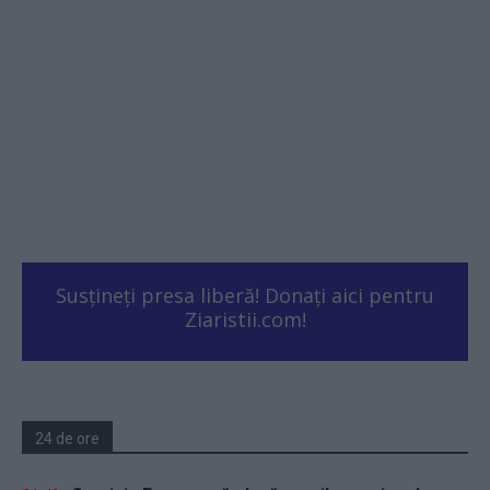
Susțineți presa liberă! Donați aici pentru
Ziaristii.com!
24 de ore