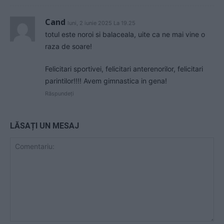
Cand
luni, 2 iunie 2025 La 19.25
totul este noroi si balaceala, uite ca ne mai vine o
raza de soare!
Felicitari sportivei, felicitari anterenorilor, felicitari
parintilor!!!! Avem gimnastica in gena!
Răspundeți
LĂSAȚI UN MESAJ