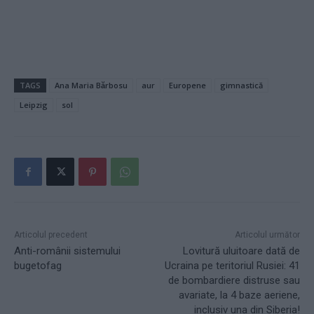
TAGS
Ana Maria Bărbosu
aur
Europene
gimnastică
Leipzig
sol
Articolul precedent
Articolul următor
Anti-românii sistemului
Lovitură uluitoare dată de
bugetofag
Ucraina pe teritoriul Rusiei: 41
de bombardiere distruse sau
avariate, la 4 baze aeriene,
inclusiv una din Siberia!