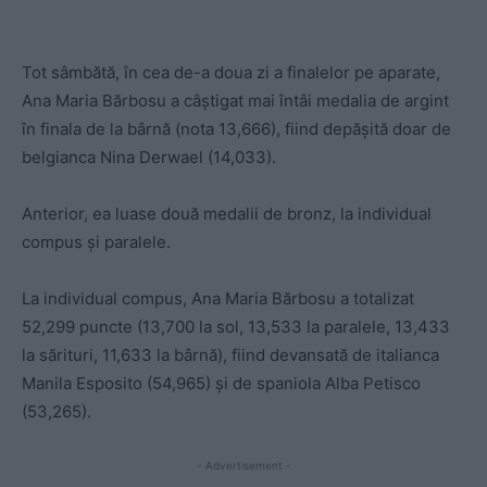
Tot sâmbătă, în cea de-a doua zi a finalelor pe aparate,
Ana Maria Bărbosu a câștigat mai întâi medalia de argint
în finala de la bârnă (nota 13,666), fiind depășită doar de
belgianca Nina Derwael (14,033).
Anterior, ea luase două medalii de bronz, la individual
compus și paralele.
La individual compus, Ana Maria Bărbosu a totalizat
52,299 puncte (13,700 la sol, 13,533 la paralele, 13,433
la sărituri, 11,633 la bârnă), fiind devansată de italianca
Manila Esposito (54,965) și de spaniola Alba Petisco
(53,265).
- Advertisement -