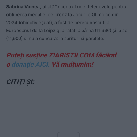
Sabrina Voinea,
aflată în centrul unei telenovele pentru
obținerea medaliei de bronz la Jocurile Olimpice din
2024 (obiectiv eșuat), a fost de nerecunoscut la
Europeanul de la Leipzig: a ratat la bârnă (11,966) și la sol
(11,900) și nu a concurat la sărituri și paralele.
Puteți susține ZIARISTII.COM făcând
o
donație AICI.
Vă mulțumim!
CITIȚI ȘI: