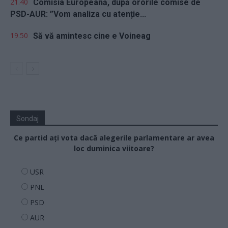
21.40
Comisia Europeană, după ororile comise de
PSD-AUR: ”Vom analiza cu atenție...
19.50
Să vă amintesc cine e Voineag
Sondaj
Ce partid ați vota dacă alegerile parlamentare ar avea
loc duminica viitoare?
USR
PNL
PSD
AUR