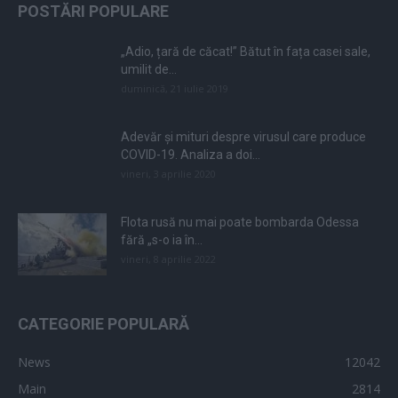
POSTĂRI POPULARE
„Adio, țară de căcat!” Bătut în fața casei sale,
umilit de...
duminică, 21 iulie 2019
Adevăr și mituri despre virusul care produce
COVID-19. Analiza a doi...
vineri, 3 aprilie 2020
Flota rusă nu mai poate bombarda Odessa
fără „s-o ia în...
vineri, 8 aprilie 2022
CATEGORIE POPULARĂ
News
12042
Main
2814