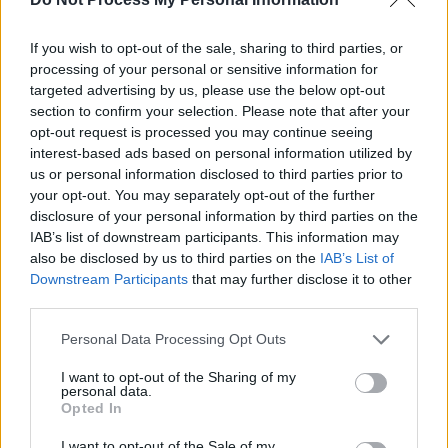
unul dintre ce mai puternici 4 adversari
If you wish to opt-out of the sale, sharing to third parties, or
*
Analiza unui debut dezastruos: România –
processing of your personal or sensitive information for
targeted advertising by us, please use the below opt-out
Bosnia 0-1 în preliminariile CM 2026. Echipă
section to confirm your selection. Please note that after your
anemică, tactică greșită, un mare ratangiu și un
opt-out request is processed you may continue seeing
interest-based ads based on personal information utilized by
penalty clar refuzat de arbitru
us or personal information disclosed to third parties prior to
your opt-out. You may separately opt-out of the further
*
Despărțirea fără suflet dintre Iordănescu II și
disclosure of your personal information by third parties on the
IAB’s list of downstream participants. This information may
„Generația de Suflet”
also be disclosed by us to third parties on the
IAB’s List of
Downstream Participants
that may further disclose it to other
*
S-a născut naționala pentru America 2026!
third parties.
Mergem cu încredere la Euro 2024: avem, în
Personal Data Processing Opt Outs
sfârșit, o echipă valoroasă și cu suflet
I want to opt-out of the Sharing of my
personal data.
*
Pentru prima dată în istorie, o țară va avea 6
Opted In
echipe în Liga Campionilor! S-au cumulat trei
I want to opt-out of the Sale of my