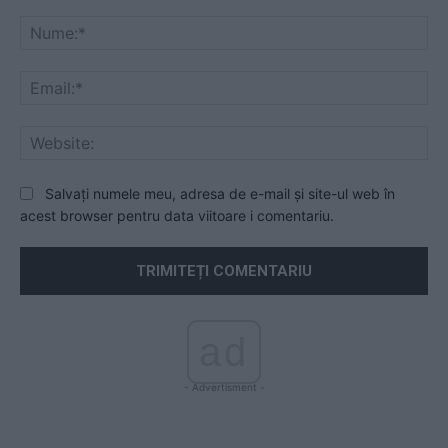
Comentariu:
Nu
Ema
Web
Salvați numele meu, adresa de e-mail și site-ul web în
acest browser pentru data viitoare i comentariu.
ad
- Advertisment -