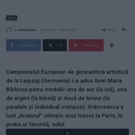
Sport
-
De
Redacţia
duminică, 1 iunie 2025
3032
2
Facebook
X
Pinterest
Campionatul European de gimnastică artistică
de la Leipzig (Germania) i-a adus Anei Maria
Bărbosu patru medalii: una de aur (la sol), una
de argint (la bârnă) și două de bronz (la
paralele și individual compus). Vrânceanca a
luat „bronzul” olimpic anul trecut la Paris, în
proba ei favorită, solul.