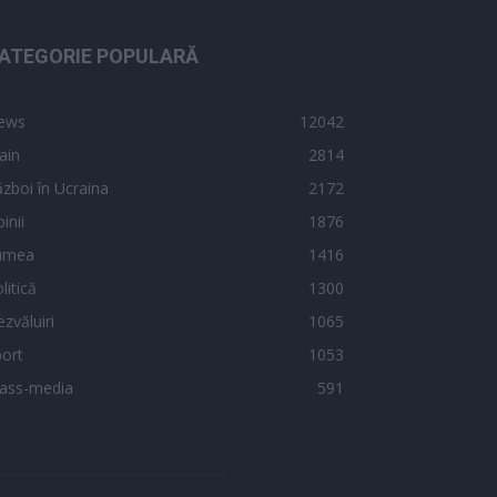
ATEGORIE POPULARĂ
ews
12042
ain
2814
zboi în Ucraina
2172
inii
1876
umea
1416
litică
1300
zvăluiri
1065
ort
1053
ass-media
591