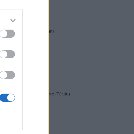
AUR
UDMR
PMP (Tomac)
Forța Dreptei (L. Orban)
PNȚMM
REPER
SENS
SOS (Șoșoacă)
POT (Gavrilă)
PACE (Peia)
Acțiunea Conservatoare (Târziu)
PDF (Lazarus)
PUSL (D. Voiculescu)
PNȚCD (Pavelescu)
PNCR (Terheș)