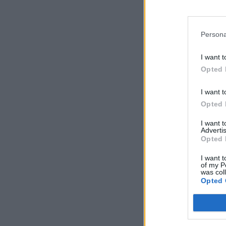
Persona
I want t
Opted 
I want t
Opted 
I want 
Advertis
Opted 
I want t
of my P
was col
Opted 