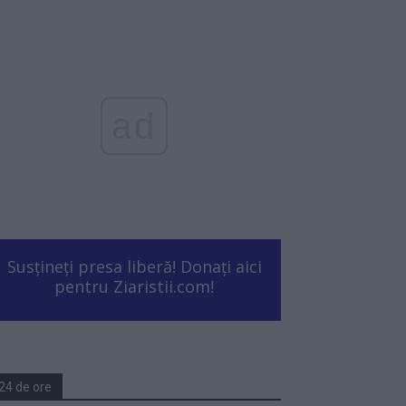
ad
Susțineți presa liberă! Donați aici
pentru Ziaristii.com!
24 de ore