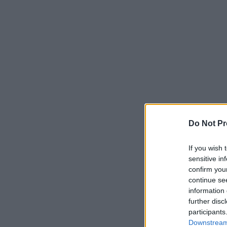
Do Not Pr
If you wish 
sensitive in
confirm you
continue se
information 
further disc
participants
Downstream 