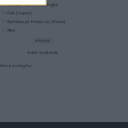
Partidul Patrioților (Surugiu)
FAR (Coarnă)
România pe Primul Loc (Ponta)
Altul
Arată rezultatele
Arhiva sondajelor