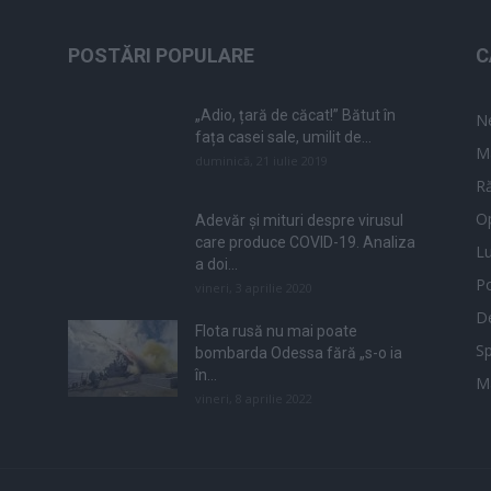
POSTĂRI POPULARE
C
„Adio, țară de căcat!” Bătut în
N
fața casei sale, umilit de...
M
duminică, 21 iulie 2019
Ră
Op
Adevăr și mituri despre virusul
care produce COVID-19. Analiza
L
a doi...
Po
vineri, 3 aprilie 2020
De
Flota rusă nu mai poate
Sp
bombarda Odessa fără „s-o ia
în...
M
vineri, 8 aprilie 2022