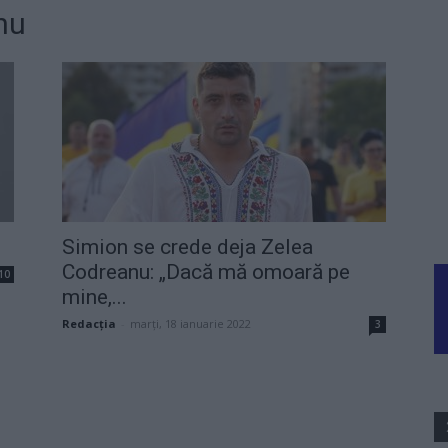
nu
Simion se crede deja Zelea
Codreanu: „Dacă mă omoară pe
10
mine,...
Redacţia
-
marți, 18 ianuarie 2022
3