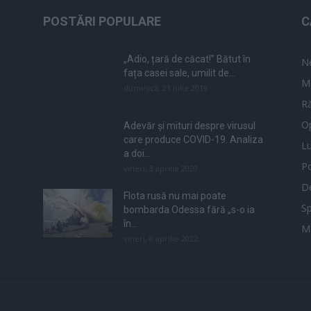
POSTĂRI POPULARE
C
„Adio, țară de căcat!” Bătut în
N
fața casei sale, umilit de...
M
duminică, 21 iulie 2019
Ră
Op
Adevăr și mituri despre virusul
care produce COVID-19. Analiza
L
a doi...
Po
vineri, 3 aprilie 2020
De
Flota rusă nu mai poate
Sp
bombarda Odessa fără „s-o ia
în...
M
vineri, 8 aprilie 2022