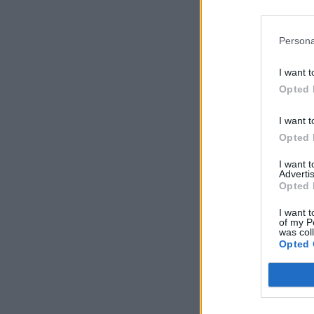
Persona
I want t
Opted 
I want t
Opted 
I want 
Advertis
Opted 
I want t
of my P
was col
Opted 