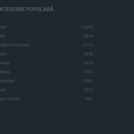
ATEGORIE POPULARĂ
ews
12042
ain
2814
zboi în Ucraina
2172
inii
1878
umea
1416
litică
1300
zvăluiri
1065
ort
1053
ass-media
591