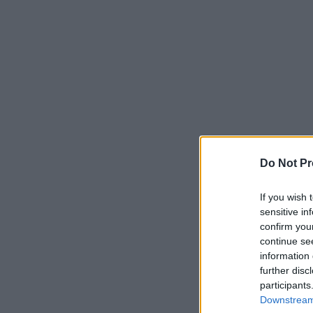
Do Not Pr
If you wish 
sensitive in
confirm you
continue se
information 
further disc
participants
Downstream 