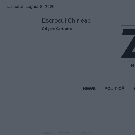
sâmbătă, august 8, 2026
Escrocul Chirieac
Grigore Cartianu
NEWS
POLITICĂ
Acasă
Etichete
Xenifobie