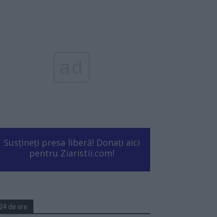
ad
Susțineți presa liberă! Donați aici
pentru Ziaristii.com!
24 de ore