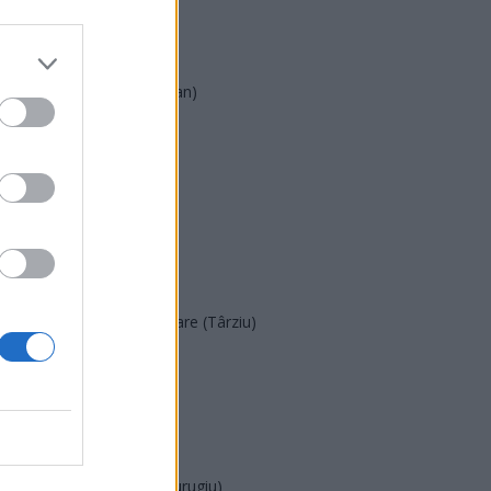
UDMR
PMP (Tomac)
Forța Dreptei (L. Orban)
PNȚMM
REPER
SENS
SOS (Șoșoacă)
POT (Gavrilă)
PACE (Peia)
Acțiunea Conservatoare (Târziu)
PDF (Lazarus)
PUSL (D. Voiculescu)
PNȚCD (Pavelescu)
PNCR (Terheș)
Partidul Patrioților (Surugiu)