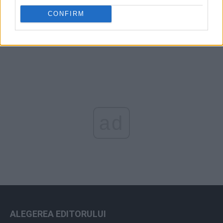
Arhiva sondajelor
CONFIRM
ad
ALEGEREA EDITORULUI