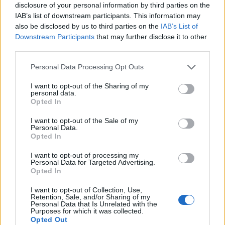
disclosure of your personal information by third parties on the
SOS (Șoșoacă)
IAB’s list of downstream participants. This information may
POT (Gavrilă)
also be disclosed by us to third parties on the
IAB’s List of
Downstream Participants
that may further disclose it to other
PACE (Peia)
third parties.
Acțiunea Conservatoare (Târziu)
Personal Data Processing Opt Outs
PDF (Lazarus)
I want to opt-out of the Sharing of my
PUSL (D. Voiculescu)
personal data.
PNȚCD (Pavelescu)
Opted In
PNCR (Terheș)
I want to opt-out of the Sale of my
Personal Data.
Partidul Patrioților (Surugiu)
Opted In
FAR (Coarnă)
I want to opt-out of processing my
România pe Primul Loc (Ponta)
Personal Data for Targeted Advertising.
Opted In
Altul
I want to opt-out of Collection, Use,
Retention, Sale, and/or Sharing of my
Personal Data that Is Unrelated with the
Purposes for which it was collected.
Arată rezultatele
Opted Out