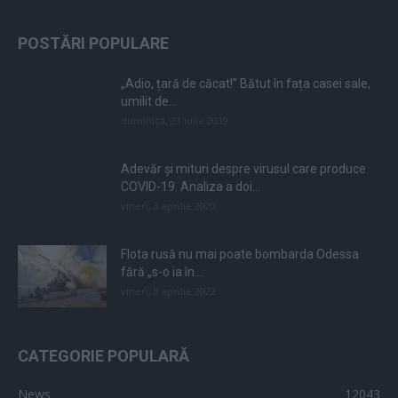
POSTĂRI POPULARE
„Adio, țară de căcat!” Bătut în fața casei sale,
umilit de...
duminică, 21 iulie 2019
Adevăr și mituri despre virusul care produce
COVID-19. Analiza a doi...
vineri, 3 aprilie 2020
Flota rusă nu mai poate bombarda Odessa
fără „s-o ia în...
vineri, 8 aprilie 2022
CATEGORIE POPULARĂ
News
12043