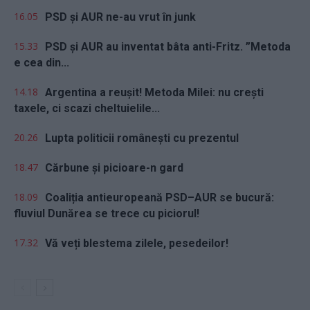
16.05
PSD și AUR ne-au vrut în junk
15.33
PSD și AUR au inventat bâta anti-Fritz. ”Metoda
e cea din...
14.18
Argentina a reușit! Metoda Milei: nu crești
taxele, ci scazi cheltuielile...
20.26
Lupta politicii românești cu prezentul
18.47
Cărbune și picioare-n gard
18.09
Coaliția antieuropeană PSD–AUR se bucură:
fluviul Dunărea se trece cu piciorul!
17.32
Vă veți blestema zilele, pesedeilor!