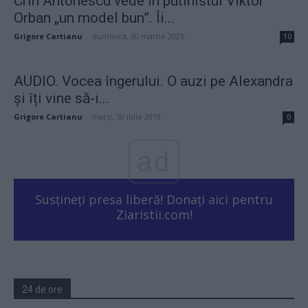
Crin Antonescu vede în putinistul Viktor
Orban „un model bun”. Îi...
Grigore Cartianu
-
duminică, 30 martie 2025
10
AUDIO. Vocea îngerului. O auzi pe Alexandra
și îți vine să-i...
Grigore Cartianu
-
marți, 30 iulie 2019
0
ad
Susțineți presa liberă! Donați aici pentru
Ziaristii.com!
24 de ore