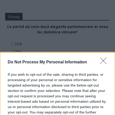
Sondaj
Ce partid ați vota dacă alegerile parlamentare ar avea
loc duminica viitoare?
USR
PNL
PSD
Do Not Process My Personal Information
AUR
UDMR
If you wish to opt-out of the sale, sharing to third parties, or
processing of your personal or sensitive information for
PMP (Tomac)
targeted advertising by us, please use the below opt-out
Forța Dreptei (L. Orban)
section to confirm your selection. Please note that after your
opt-out request is processed you may continue seeing
PNȚMM
interest-based ads based on personal information utilized by
REPER
us or personal information disclosed to third parties prior to
your opt-out. You may separately opt-out of the further
SENS