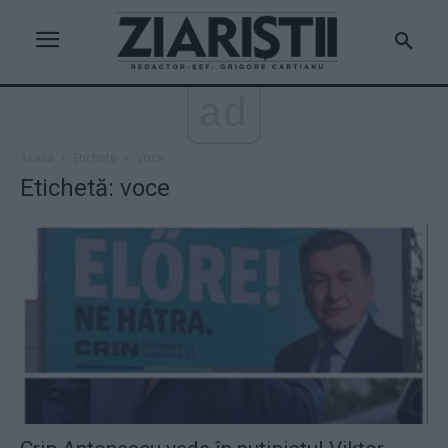
ad
Acasă
Etichete
Voce
Etichetă: voce