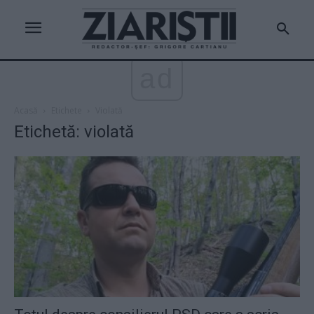
ad
Acasă
Etichete
Violată
Etichetă: violată