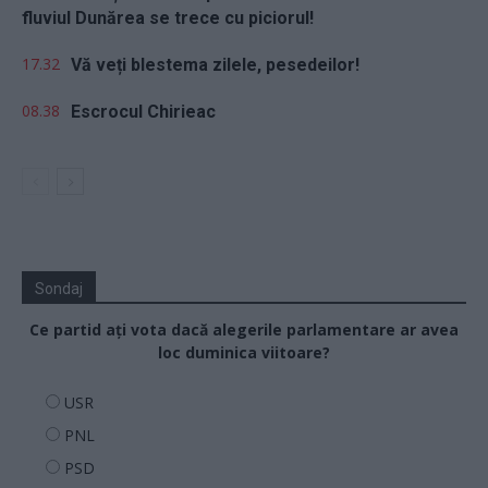
fluviul Dunărea se trece cu piciorul!
17.32
Vă veți blestema zilele, pesedeilor!
08.38
Escrocul Chirieac
Sondaj
Ce partid ați vota dacă alegerile parlamentare ar avea
loc duminica viitoare?
USR
PNL
PSD