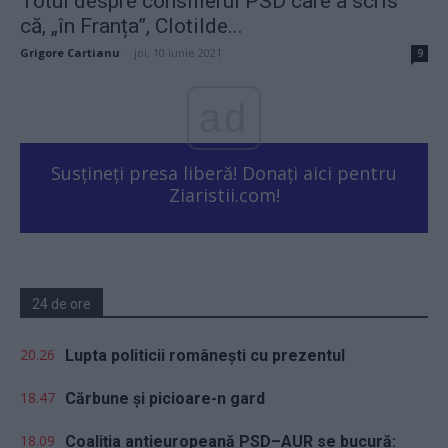
Totul despre consilierul PSD care a scris
că, „în Franța”, Clotilde...
Grigore Cartianu
-
joi, 10 iunie 2021
9
ad
Susțineți presa liberă! Donați aici pentru
Ziaristii.com!
24 de ore
20.26
Lupta politicii românești cu prezentul
18.47
Cărbune și picioare-n gard
18.09
Coaliția antieuropeană PSD–AUR se bucură: