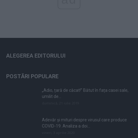
ALEGEREA EDITORULUI
POSTĂRI POPULARE
„Adio, țară de căcat!” Bătut în fața casei sale,
umilit de...
duminică, 21 iulie 2019
Adevăr și mituri despre virusul care produce
COVID-19. Analiza a doi...
vineri, 3 aprilie 2020