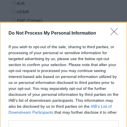
AUR
UDMR
PMP (Tomac)
Forța Dreptei (L. Orban)
Do Not Process My Personal Information
PNȚMM
REPER
If you wish to opt-out of the sale, sharing to third parties, or
processing of your personal or sensitive information for
SENS
targeted advertising by us, please use the below opt-out
SOS (Șoșoacă)
section to confirm your selection. Please note that after your
opt-out request is processed you may continue seeing
POT (Gavrilă)
interest-based ads based on personal information utilized by
PACE (Peia)
us or personal information disclosed to third parties prior to
Acțiunea Conservatoare (Târziu)
your opt-out. You may separately opt-out of the further
disclosure of your personal information by third parties on the
PDF (Lazarus)
IAB’s list of downstream participants. This information may
PUSL (D. Voiculescu)
also be disclosed by us to third parties on the
IAB’s List of
Downstream Participants
that may further disclose it to other
PNȚCD (Pavelescu)
third parties.
PNCR (Terheș)