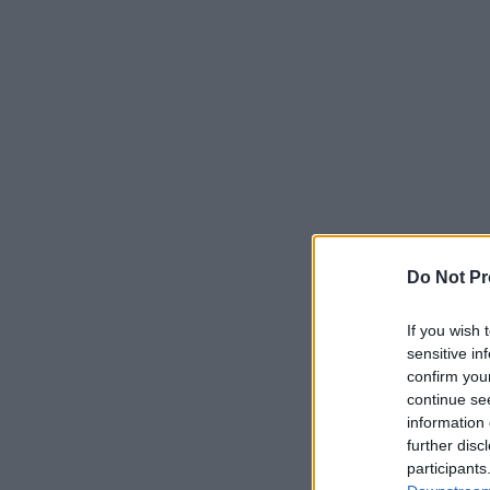
Do Not Pr
If you wish 
sensitive in
confirm you
continue se
information 
further disc
participants