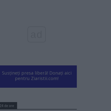
ad
Susțineți presa liberă! Donați aici
pentru Ziaristii.com!
24 de ore