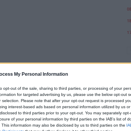
08
18
17
ocess My Personal Information
to opt-out of the sale, sharing to third parties, or processing of your per
formation for targeted advertising by us, please use the below opt-out s
r selection. Please note that after your opt-out request is processed y
p
eing interest-based ads based on personal information utilized by us or
disclosed to third parties prior to your opt-out. You may separately opt-
losure of your personal information by third parties on the IAB’s list of
. This information may also be disclosed by us to third parties on the
IA