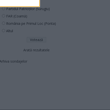
PNCR (Terheș)
Partidul Patrioților (Surugiu)
FAR (Coarnă)
România pe Primul Loc (Ponta)
Altul
Arată rezultatele
Arhiva sondajelor