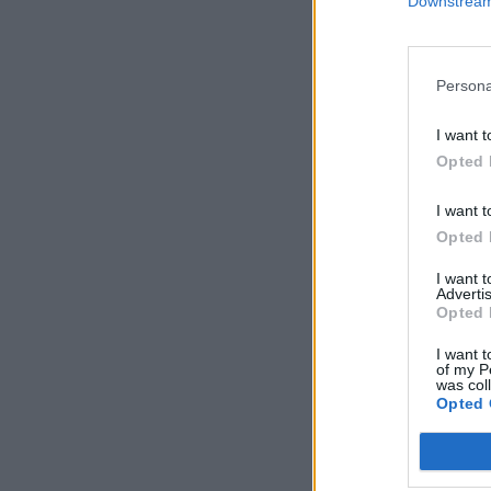
Downstream 
Persona
I want t
Opted 
I want t
Opted 
I want 
Advertis
Opted 
I want t
of my P
was col
Opted 