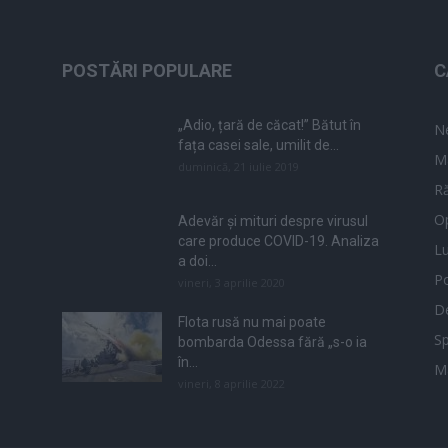
POSTĂRI POPULARE
C
„Adio, țară de căcat!” Bătut în
N
fața casei sale, umilit de...
M
duminică, 21 iulie 2019
Ră
Op
Adevăr și mituri despre virusul
care produce COVID-19. Analiza
L
a doi...
Po
vineri, 3 aprilie 2020
De
Flota rusă nu mai poate
Sp
bombarda Odessa fără „s-o ia
în...
M
vineri, 8 aprilie 2022