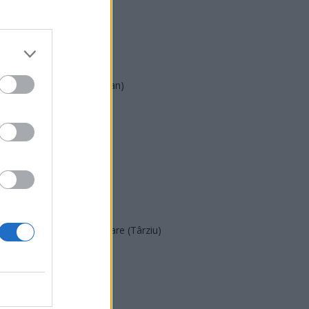
PSD
AUR
UDMR
PMP (Tomac)
Forța Dreptei (L. Orban)
PNȚMM
REPER
SENS
SOS (Șoșoacă)
POT (Gavrilă)
PACE (Peia)
Acțiunea Conservatoare (Târziu)
PDF (Lazarus)
PUSL (D. Voiculescu)
PNȚCD (Pavelescu)