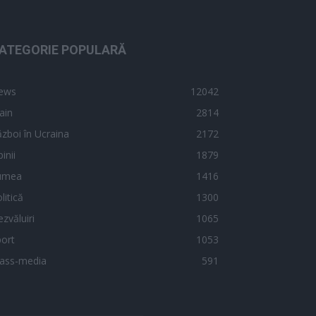
ATEGORIE POPULARĂ
ews
12042
ain
2814
zboi în Ucraina
2172
inii
1879
umea
1416
litică
1300
zvăluiri
1065
ort
1053
ass-media
591