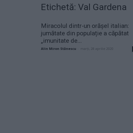
Etichetă: Val Gardena
Miracolul dintr-un orășel italian:
jumătate din populație a căpătat
„imunitate de...
Alin Miron Stănescu
-
marți, 28 aprilie 2020