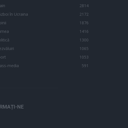
ain
2814
zboi în Ucraina
2172
inii
1876
umea
1416
litică
1300
zvăluiri
1065
ort
1053
ass-media
591
RMAȚI-NE