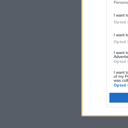
Persona
I want t
Opted 
I want t
Opted 
I want 
Advertis
Opted 
I want t
of my P
was col
Opted 