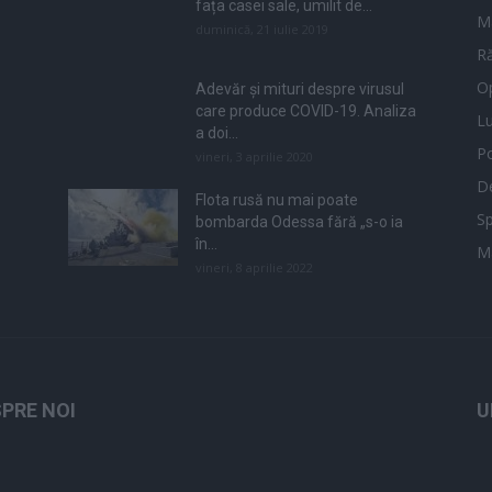
fața casei sale, umilit de...
M
duminică, 21 iulie 2019
Ră
Op
Adevăr și mituri despre virusul
care produce COVID-19. Analiza
L
a doi...
Po
vineri, 3 aprilie 2020
De
Flota rusă nu mai poate
Sp
bombarda Odessa fără „s-o ia
în...
M
vineri, 8 aprilie 2022
PRE NOI
U