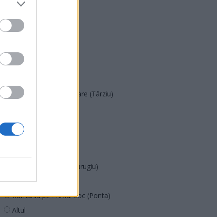
PNȚMM
REPER
SENS
SOS (Șoșoacă)
POT (Gavrilă)
PACE (Peia)
Acțiunea Conservatoare (Târziu)
PDF (Lazarus)
PUSL (D. Voiculescu)
PNȚCD (Pavelescu)
PNCR (Terheș)
Partidul Patrioților (Surugiu)
FAR (Coarnă)
România pe Primul Loc (Ponta)
Altul