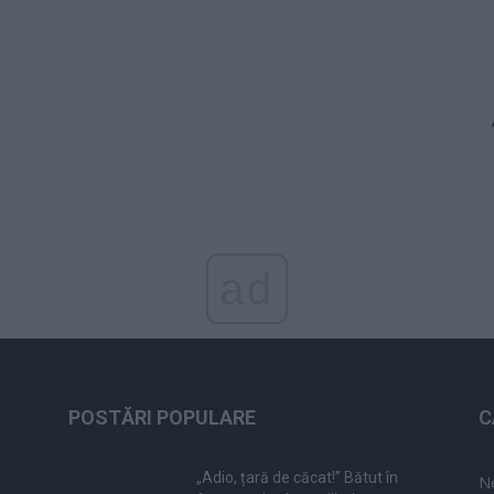
ad
POSTĂRI POPULARE
C
„Adio, țară de căcat!” Bătut în
N