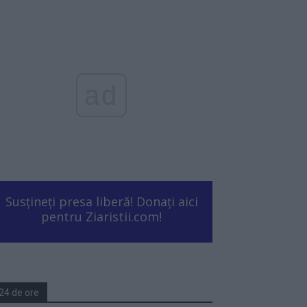
ad
Susțineți presa liberă! Donați aici
pentru Ziaristii.com!
24 de ore