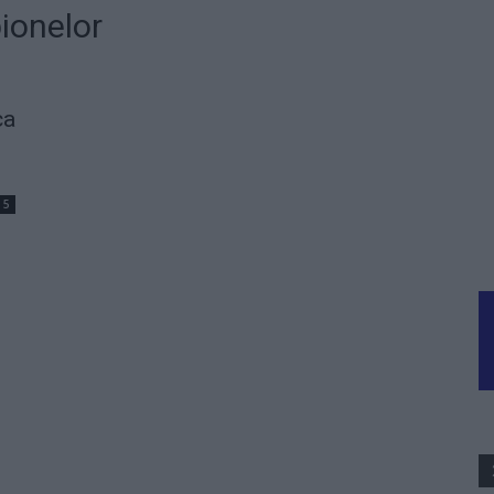
ionelor
ca
5