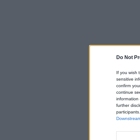
Do Not Pr
If you wish 
sensitive in
confirm you
continue se
information 
further disc
participants
Downstream 