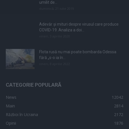
umilit de...
duminică, 21 iulie 2019
Adevăr și mituri despre virusul care produce
COVID-19. Analiza a doi...
vineri, 3 aprilie 2020
Flota rusă nu mai poate bombarda Odessa
fără „s-o ia în...
vineri, 8 aprilie 2022
CATEGORIE POPULARĂ
News
12042
Main
2814
Război în Ucraina
2172
Opinii
1876