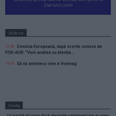
Ziaristii.com!
24 de ore
21.40
Comisia Europeană, după ororile comise de
PSD-AUR: ”Vom analiza cu atenție...
19.50
Să vă amintesc cine e Voineag
Sondaj
Ce partid ați vota dacă alegerile parlamentare ar avea