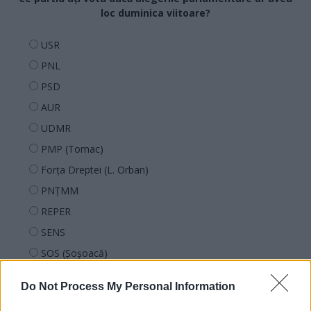
loc duminica viitoare?
USR
PNL
PSD
AUR
UDMR
PMP (Tomac)
Forța Dreptei (L. Orban)
PNȚMM
REPER
SENS
SOS (Șoșoacă)
POT (Gavrilă)
Do Not Process My Personal Information
PACE (Peia)