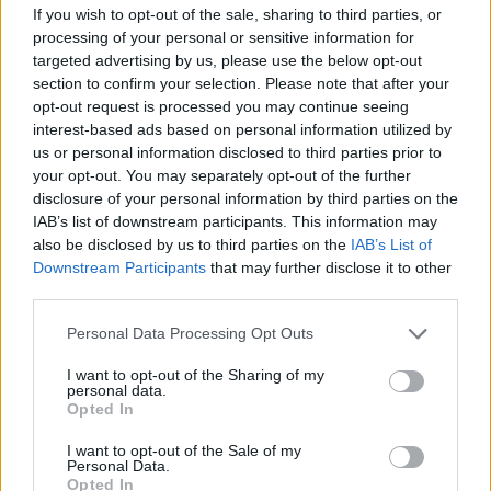
Acțiunea Conservatoare (Târziu)
If you wish to opt-out of the sale, sharing to third parties, or
processing of your personal or sensitive information for
PDF (Lazarus)
targeted advertising by us, please use the below opt-out
PUSL (D. Voiculescu)
section to confirm your selection. Please note that after your
PNȚCD (Pavelescu)
opt-out request is processed you may continue seeing
interest-based ads based on personal information utilized by
PNCR (Terheș)
us or personal information disclosed to third parties prior to
Partidul Patrioților (Surugiu)
your opt-out. You may separately opt-out of the further
disclosure of your personal information by third parties on the
FAR (Coarnă)
IAB’s list of downstream participants. This information may
România pe Primul Loc (Ponta)
also be disclosed by us to third parties on the
IAB’s List of
Downstream Participants
that may further disclose it to other
Altul
third parties.
Personal Data Processing Opt Outs
Arată rezultatele
I want to opt-out of the Sharing of my
personal data.
Arhiva sondajelor
Opted In
I want to opt-out of the Sale of my
Personal Data.
Opted In