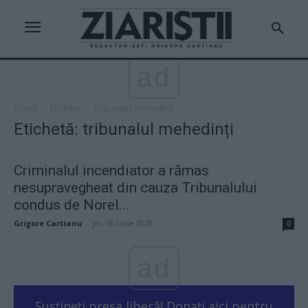
ad
Acasă
Etichete
Tribunalul mehedinți
Etichetă: tribunalul mehedinți
Criminalul incendiator a rămas
nesupravegheat din cauza Tribunalului
condus de Norel...
Grigore Cartianu
-
joi, 18 iunie 2020
0
ad
Susțineți presa liberă! Donați aici pentru