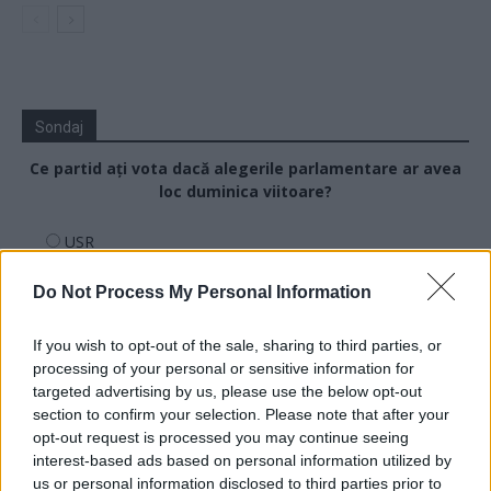
Sondaj
Ce partid ați vota dacă alegerile parlamentare ar avea
loc duminica viitoare?
USR
PNL
Do Not Process My Personal Information
PSD
AUR
If you wish to opt-out of the sale, sharing to third parties, or
processing of your personal or sensitive information for
UDMR
targeted advertising by us, please use the below opt-out
PMP (Tomac)
section to confirm your selection. Please note that after your
opt-out request is processed you may continue seeing
Forța Dreptei (L. Orban)
interest-based ads based on personal information utilized by
PNȚMM
us or personal information disclosed to third parties prior to