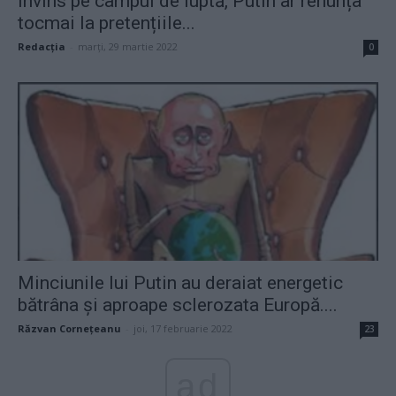
Învins pe câmpul de luptă, Putin ar renunța
tocmai la pretențiile...
Redacţia
-
marți, 29 martie 2022
0
Minciunile lui Putin au deraiat energetic
bătrâna și aproape sclerozata Europă....
Răzvan Cornețeanu
-
joi, 17 februarie 2022
23
ad