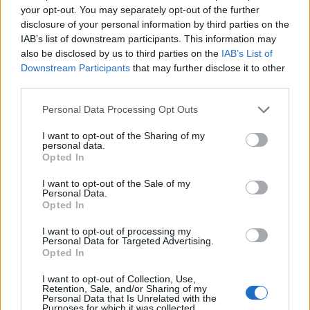
REPER
your opt-out. You may separately opt-out of the further
disclosure of your personal information by third parties on the
SENS
IAB’s list of downstream participants. This information may
SOS (Șoșoacă)
also be disclosed by us to third parties on the
IAB’s List of
Downstream Participants
that may further disclose it to other
POT (Gavrilă)
third parties.
PACE (Peia)
Personal Data Processing Opt Outs
Acțiunea Conservatoare (Târziu)
PDF (Lazarus)
I want to opt-out of the Sharing of my
personal data.
PUSL (D. Voiculescu)
Opted In
PNȚCD (Pavelescu)
I want to opt-out of the Sale of my
Personal Data.
PNCR (Terheș)
Opted In
Partidul Patrioților (Surugiu)
I want to opt-out of processing my
FAR (Coarnă)
Personal Data for Targeted Advertising.
Opted In
România pe Primul Loc (Ponta)
Altul
I want to opt-out of Collection, Use,
Retention, Sale, and/or Sharing of my
Personal Data that Is Unrelated with the
Purposes for which it was collected.