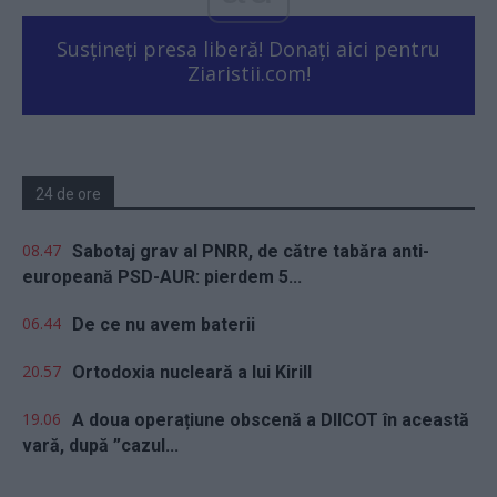
Susțineți presa liberă! Donați aici pentru
Ziaristii.com!
24 de ore
08.47
Sabotaj grav al PNRR, de către tabăra anti-
europeană PSD-AUR: pierdem 5...
06.44
De ce nu avem baterii
20.57
Ortodoxia nucleară a lui Kirill
19.06
A doua operațiune obscenă a DIICOT în această
vară, după ”cazul...