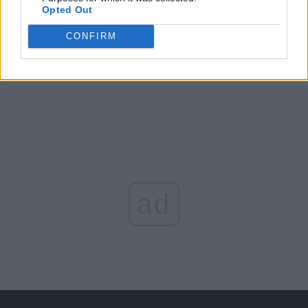
Opted Out
Arată rezultatele
CONFIRM
Arhiva sondajelor
ad