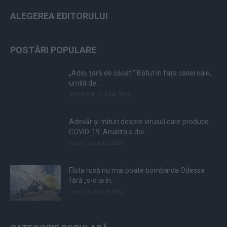
ALEGEREA EDITORULUI
POSTĂRI POPULARE
„Adio, țară de căcat!” Bătut în fața casei sale,
umilit de...
duminică, 21 iulie 2019
Adevăr și mituri despre virusul care produce
COVID-19. Analiza a doi...
vineri, 3 aprilie 2020
Flota rusă nu mai poate bombarda Odessa
fără „s-o ia în...
vineri, 8 aprilie 2022