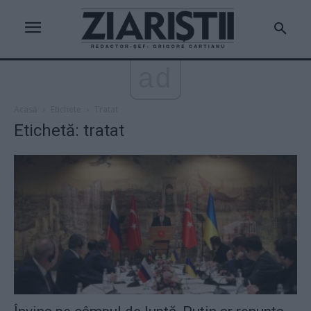
ad
Acasă
Etichete
Tratat
Etichetă: tratat