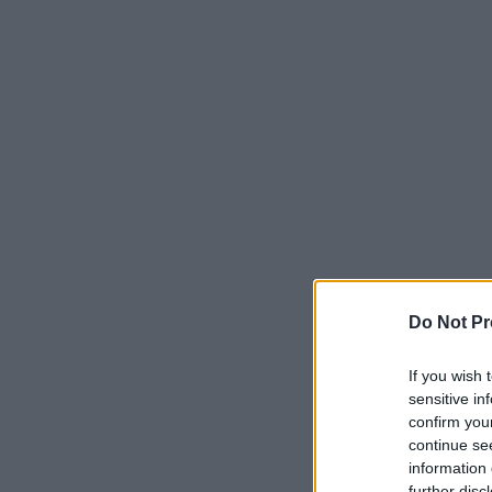
Do Not Pr
If you wish 
sensitive in
confirm you
continue se
information 
further disc