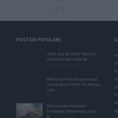
ad
POSTĂRI POPULARE
C
„Adio, țară de căcat!” Bătut în
N
fața casei sale, umilit de...
M
duminică, 21 iulie 2019
Ră
Op
Adevăr și mituri despre virusul
care produce COVID-19. Analiza
L
a doi...
Po
vineri, 3 aprilie 2020
De
Flota rusă nu mai poate
Sp
bombarda Odessa fără „s-o ia
în...