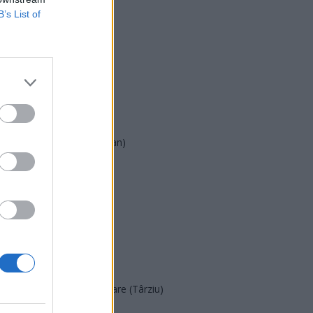
B’s List of
USR
PNL
PSD
AUR
UDMR
PMP (Tomac)
Forța Dreptei (L. Orban)
PNȚMM
REPER
SENS
SOS (Șoșoacă)
POT (Gavrilă)
PACE (Peia)
Acțiunea Conservatoare (Târziu)
PDF (Lazarus)