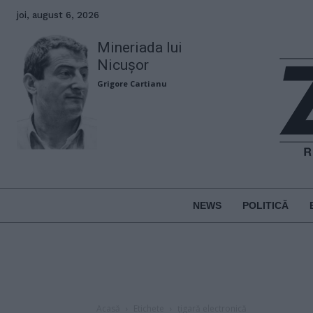
joi, august 6, 2026
Mineriada lui
Nicușor
Grigore Cartianu
NEWS
POLITICĂ
Acasă
Etichete
țigară electronică