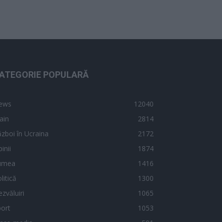
ATEGORIE POPULARĂ
ews
12040
ain
2814
zboi în Ucraina
2172
inii
1874
umea
1416
litică
1300
zvăluiri
1065
ort
1053