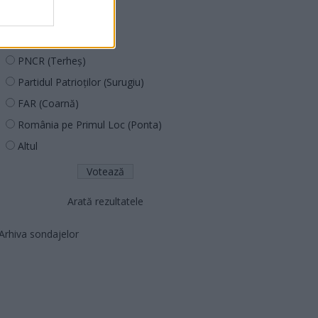
PUSL (D. Voiculescu)
PNȚCD (Pavelescu)
PNCR (Terheș)
Partidul Patrioților (Surugiu)
FAR (Coarnă)
România pe Primul Loc (Ponta)
Altul
Arată rezultatele
Arhiva sondajelor