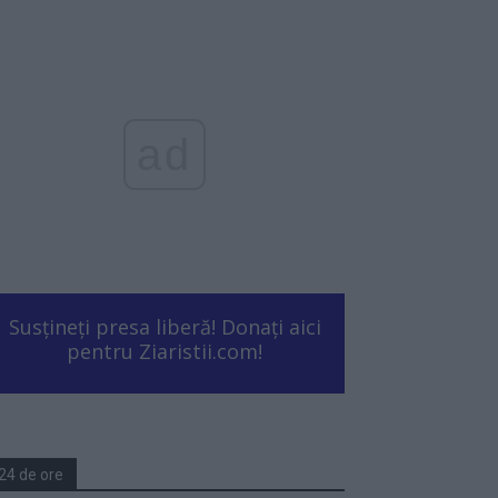
ad
Susțineți presa liberă! Donați aici
pentru Ziaristii.com!
24 de ore