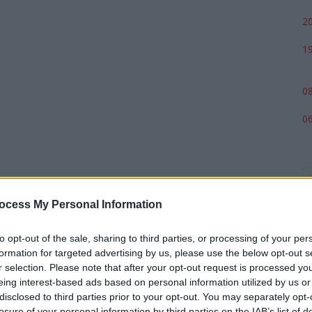
20
19
08
06
ocess My Personal Information
to opt-out of the sale, sharing to third parties, or processing of your per
formation for targeted advertising by us, please use the below opt-out s
r selection. Please note that after your opt-out request is processed y
eing interest-based ads based on personal information utilized by us or
p
disclosed to third parties prior to your opt-out. You may separately opt-
losure of your personal information by third parties on the IAB’s list of