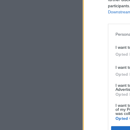
participants
Downstream 
Persona
I want t
Opted 
I want t
Opted 
I want 
Advertis
Opted 
I want t
of my P
was col
Opted 