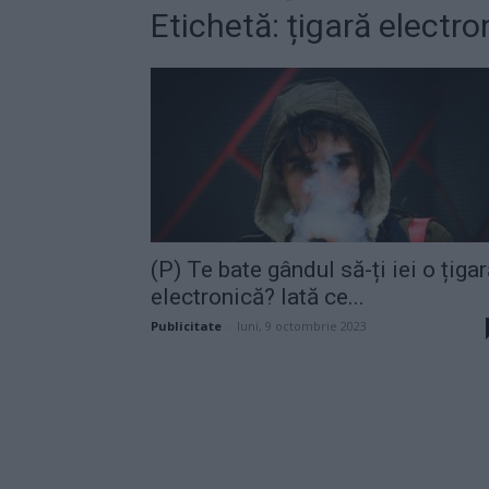
Etichetă: țigară electro
(P) Te bate gândul să-ți iei o țiga
electronică? Iată ce...
Publicitate
-
luni, 9 octombrie 2023