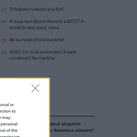
.57
Ortodoxia nucleară a lui Kirill
.06
A doua operațiune obscenă a DIICOT în
această vară, după ”cazul...
.18
Ne-au furat străinii Dunărea!
.02
VIDEO. De ce să scufundăm 5 barje
românești? Nu mai bine...
sonal or
ection to
Sondaj
ou may
Ce partid ați vota dacă alegerile
 personal
arlamentare ar avea loc duminica viitoare?
out of the
 downstream