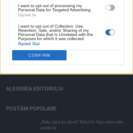
I want to opt-out of processing my
Personal Data for Targeted Advertising.
Opted In
I want to opt-out of Collection, Use,
ad
Retention, Sale, and/or Sharing of my
Personal Data that Is Unrelated with the
Purposes for which it was collected.
Opted Out
CONFIRM
ALEGEREA EDITORULUI
POSTĂRI POPULARE
„Adio, țară de căcat!” Bătut în fața casei sale,
umilit de...