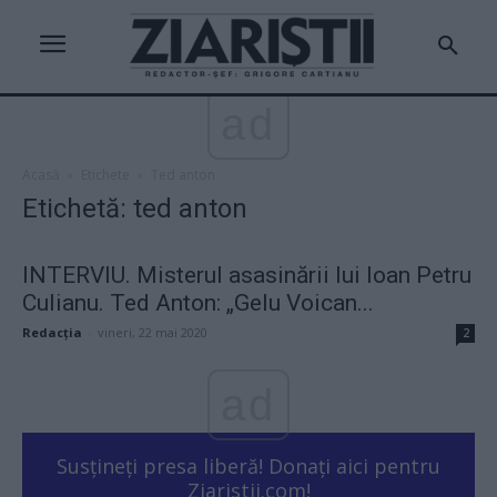
ad
Acasă
Etichete
Ted anton
Etichetă: ted anton
INTERVIU. Misterul asasinării lui Ioan Petru
Culianu. Ted Anton: „Gelu Voican...
Redacţia
-
vineri, 22 mai 2020
2
ad
Susțineți presa liberă! Donați aici pentru
Ziaristii.com!