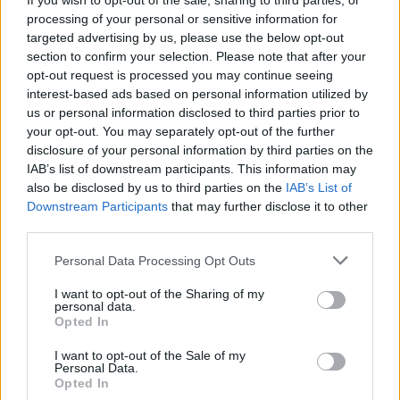
If you wish to opt-out of the sale, sharing to third parties, or
PDF (Lazarus)
processing of your personal or sensitive information for
PUSL (D. Voiculescu)
targeted advertising by us, please use the below opt-out
section to confirm your selection. Please note that after your
PNȚCD (Pavelescu)
opt-out request is processed you may continue seeing
PNCR (Terheș)
interest-based ads based on personal information utilized by
us or personal information disclosed to third parties prior to
Partidul Patrioților (Surugiu)
your opt-out. You may separately opt-out of the further
FAR (Coarnă)
disclosure of your personal information by third parties on the
IAB’s list of downstream participants. This information may
România pe Primul Loc (Ponta)
also be disclosed by us to third parties on the
IAB’s List of
Altul
Downstream Participants
that may further disclose it to other
third parties.
Personal Data Processing Opt Outs
Arată rezultatele
I want to opt-out of the Sharing of my
personal data.
Arhiva sondajelor
Opted In
I want to opt-out of the Sale of my
Personal Data.
Opted In