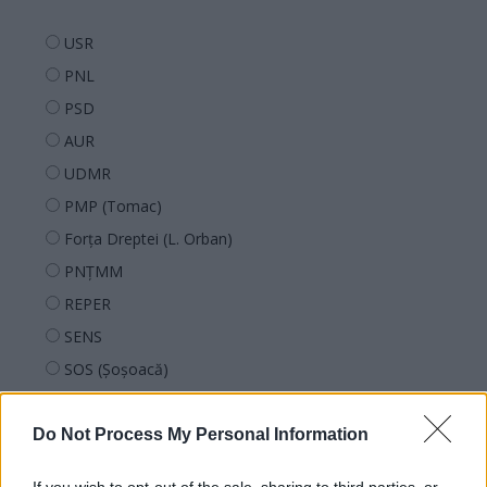
USR
PNL
PSD
AUR
UDMR
PMP (Tomac)
Forța Dreptei (L. Orban)
PNȚMM
REPER
SENS
SOS (Șoșoacă)
POT (Gavrilă)
PACE (Peia)
Do Not Process My Personal Information
Acțiunea Conservatoare (Târziu)