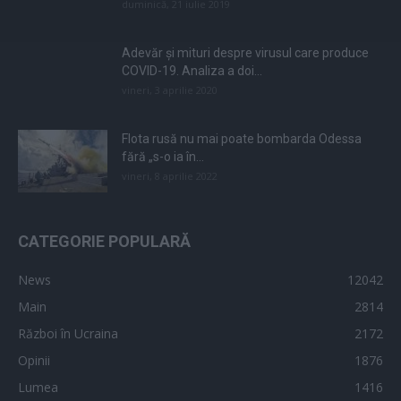
duminică, 21 iulie 2019
Adevăr și mituri despre virusul care produce
COVID-19. Analiza a doi...
vineri, 3 aprilie 2020
Flota rusă nu mai poate bombarda Odessa
fără „s-o ia în...
vineri, 8 aprilie 2022
CATEGORIE POPULARĂ
News
12042
Main
2814
Război în Ucraina
2172
Opinii
1876
Lumea
1416