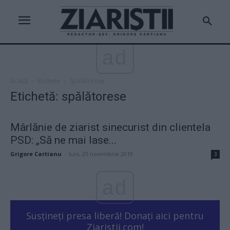
ad
Acasă
Etichete
Spălătorese
Etichetă: spălătorese
Mârlănie de ziarist sinecurist din clientela
PSD: „Să ne mai lase...
Grigore Cartianu
-
luni, 25 noiembrie 2019
3
ad
Susțineți presa liberă! Donați aici pentru
Ziaristii.com!