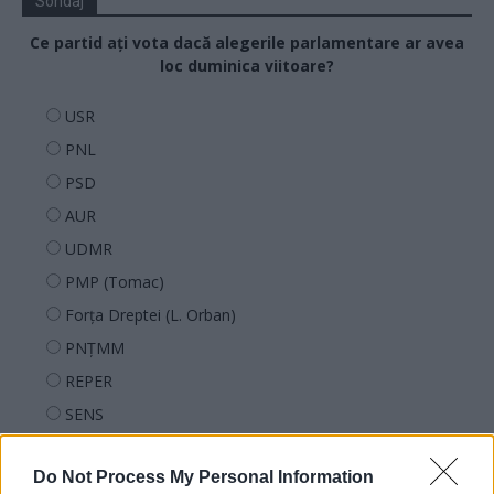
Sondaj
Ce partid ați vota dacă alegerile parlamentare ar avea
loc duminica viitoare?
USR
PNL
PSD
AUR
UDMR
PMP (Tomac)
Forța Dreptei (L. Orban)
PNȚMM
REPER
SENS
SOS (Șoșoacă)
Do Not Process My Personal Information
POT (Gavrilă)