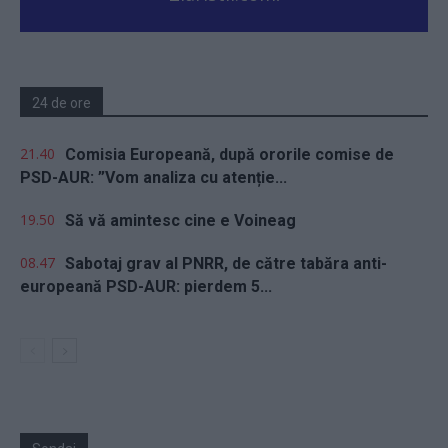
24 de ore
21.40
Comisia Europeană, după ororile comise de
PSD-AUR: ”Vom analiza cu atenție...
19.50
Să vă amintesc cine e Voineag
08.47
Sabotaj grav al PNRR, de către tabăra anti-
europeană PSD-AUR: pierdem 5...