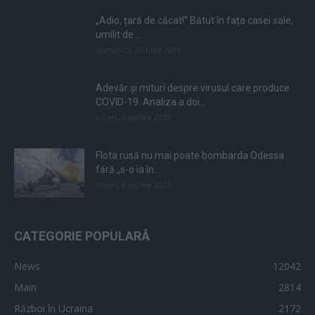
„Adio, țară de căcat!” Bătut în fața casei sale,
umilit de...
duminică, 21 iulie 2019
Adevăr și mituri despre virusul care produce
COVID-19. Analiza a doi...
vineri, 3 aprilie 2020
Flota rusă nu mai poate bombarda Odessa
fără „s-o ia în...
vineri, 8 aprilie 2022
CATEGORIE POPULARĂ
News
12042
Main
2814
Război în Ucraina
2172