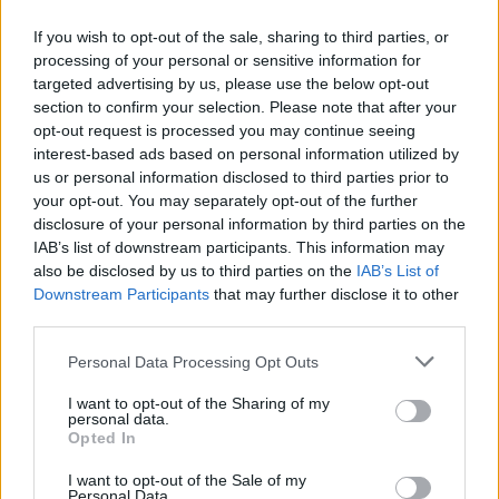
PACE (Peia)
If you wish to opt-out of the sale, sharing to third parties, or
Acțiunea Conservatoare (Târziu)
processing of your personal or sensitive information for
targeted advertising by us, please use the below opt-out
PDF (Lazarus)
section to confirm your selection. Please note that after your
PUSL (D. Voiculescu)
opt-out request is processed you may continue seeing
PNȚCD (Pavelescu)
interest-based ads based on personal information utilized by
us or personal information disclosed to third parties prior to
PNCR (Terheș)
your opt-out. You may separately opt-out of the further
Partidul Patrioților (Surugiu)
disclosure of your personal information by third parties on the
IAB’s list of downstream participants. This information may
FAR (Coarnă)
also be disclosed by us to third parties on the
IAB’s List of
România pe Primul Loc (Ponta)
Downstream Participants
that may further disclose it to other
third parties.
Altul
Personal Data Processing Opt Outs
I want to opt-out of the Sharing of my
Arată rezultatele
personal data.
Opted In
Arhiva sondajelor
I want to opt-out of the Sale of my
Personal Data.