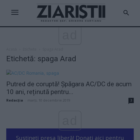
ad
Acasă
Etichete
Spaga Arad
Etichetă: spaga Arad
Putred de coruptă! Șpăgara AC/DC de acum
10 ani, reținută pentru...
Redacţia
-
marți, 10 decembrie 2019
3
ad
Susțineți presa liberă! Donați aici pentru