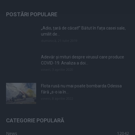
POSTĂRI POPULARE
„Adio, țară de căcat!” Bătut în fața casei sale,
umilit de...
duminică, 21 iulie 2019
Adevăr și mituri despre virusul care produce
COVID-19. Analiza a doi...
vineri, 3 aprilie 2020
Flota rusă nu mai poate bombarda Odessa
fără „s-o ia în...
vineri, 8 aprilie 2022
CATEGORIE POPULARĂ
News
12042