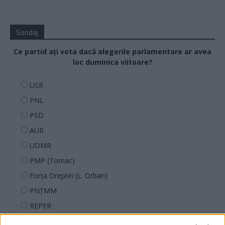
Sondaj
Ce partid ați vota dacă alegerile parlamentare ar avea
loc duminica viitoare?
USR
PNL
PSD
AUR
UDMR
PMP (Tomac)
Forța Dreptei (L. Orban)
PNȚMM
REPER
SENS