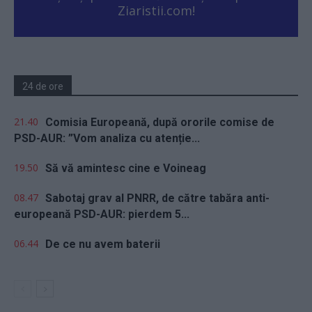
Ziaristii.com!
24 de ore
21.40
Comisia Europeană, după ororile comise de
PSD-AUR: ”Vom analiza cu atenție...
19.50
Să vă amintesc cine e Voineag
08.47
Sabotaj grav al PNRR, de către tabăra anti-
europeană PSD-AUR: pierdem 5...
06.44
De ce nu avem baterii