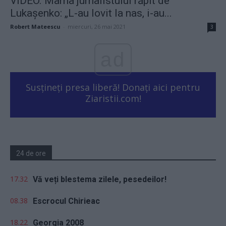
VIDEO. Mama jurnalistului răpit de
Lukașenko: „L-au lovit la nas, i-au...
Robert Mateescu
-
miercuri, 26 mai 2021
3
ad
Susțineți presa liberă! Donați aici pentru
Ziaristii.com!
24 de ore
17.32
Vă veți blestema zilele, pesedeilor!
08.38
Escrocul Chirieac
18.22
Georgia 2008