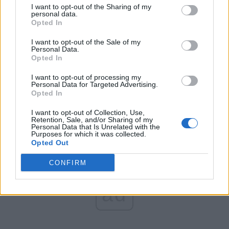
România pe Primul Loc (Ponta)
I want to opt-out of the Sharing of my
personal data.
Altul
Opted In
I want to opt-out of the Sale of my
Personal Data.
Opted In
Arată rezultatele
I want to opt-out of processing my
Arhiva sondajelor
Personal Data for Targeted Advertising.
Opted In
I want to opt-out of Collection, Use,
Retention, Sale, and/or Sharing of my
Personal Data that Is Unrelated with the
Purposes for which it was collected.
Opted Out
CONFIRM
ad