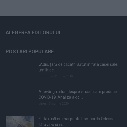
ALEGEREA EDITORULUI
POSTĂRI POPULARE
„Adio, țară de căcat!” Bătut în fața casei sale,
umilit de...
duminică, 21 iulie 2019
Adevăr și mituri despre virusul care produce
COVID-19. Analiza a doi...
vineri, 3 aprilie 2020
Flota rusă nu mai poate bombarda Odessa
fără „s-o ia în...