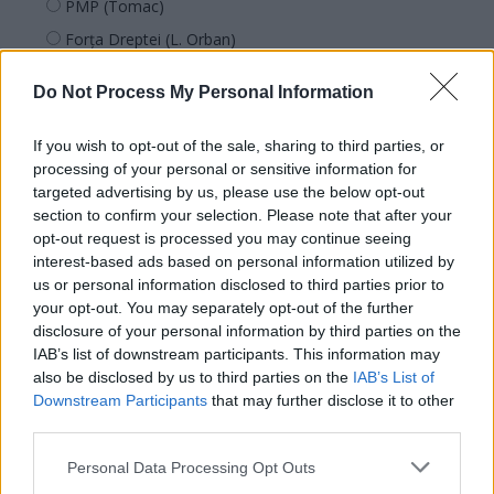
PMP (Tomac)
Forța Dreptei (L. Orban)
PNȚMM
Do Not Process My Personal Information
REPER
SENS
If you wish to opt-out of the sale, sharing to third parties, or
processing of your personal or sensitive information for
SOS (Șoșoacă)
targeted advertising by us, please use the below opt-out
POT (Gavrilă)
section to confirm your selection. Please note that after your
PACE (Peia)
opt-out request is processed you may continue seeing
interest-based ads based on personal information utilized by
Acțiunea Conservatoare (Târziu)
us or personal information disclosed to third parties prior to
PDF (Lazarus)
your opt-out. You may separately opt-out of the further
disclosure of your personal information by third parties on the
PUSL (D. Voiculescu)
IAB’s list of downstream participants. This information may
PNȚCD (Pavelescu)
also be disclosed by us to third parties on the
IAB’s List of
Downstream Participants
that may further disclose it to other
PNCR (Terheș)
third parties.
Partidul Patrioților (Surugiu)
Personal Data Processing Opt Outs
FAR (Coarnă)