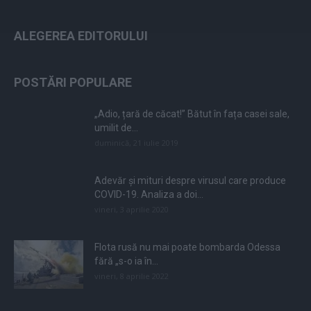
ALEGEREA EDITORULUI
POSTĂRI POPULARE
„Adio, țară de căcat!” Bătut în fața casei sale,
umilit de...
duminică, 21 iulie 2019
Adevăr și mituri despre virusul care produce
COVID-19. Analiza a doi...
vineri, 3 aprilie 2020
Flota rusă nu mai poate bombarda Odessa
fără „s-o ia în...
vineri, 8 aprilie 2022