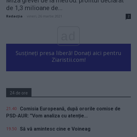
Miza grevei de la metrou: profitul declarat
de 1,3 milioane de...
Redacţia
-
vineri, 26 martie 2021
2
ad
Susțineți presa liberă! Donați aici pentru
Ziaristii.com!
24 de ore
21.40
Comisia Europeană, după ororile comise de
PSD-AUR: ”Vom analiza cu atenție...
19.50
Să vă amintesc cine e Voineag