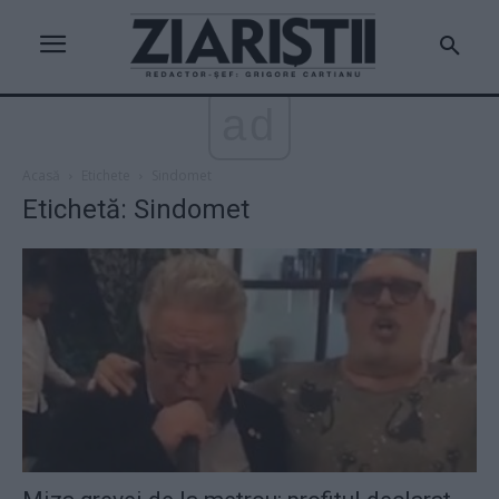
ad
Acasă
Etichete
Sindomet
Etichetă: Sindomet