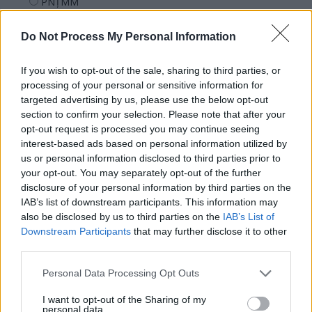
PNȚMM
REPER
Do Not Process My Personal Information
SENS
SOS (Șoșoacă)
If you wish to opt-out of the sale, sharing to third parties, or
POT (Gavrilă)
processing of your personal or sensitive information for
targeted advertising by us, please use the below opt-out
PACE (Peia)
section to confirm your selection. Please note that after your
Acțiunea Conservatoare (Târziu)
opt-out request is processed you may continue seeing
interest-based ads based on personal information utilized by
PDF (Lazarus)
us or personal information disclosed to third parties prior to
PUSL (D. Voiculescu)
your opt-out. You may separately opt-out of the further
disclosure of your personal information by third parties on the
PNȚCD (Pavelescu)
IAB’s list of downstream participants. This information may
PNCR (Terheș)
also be disclosed by us to third parties on the
IAB’s List of
Partidul Patrioților (Surugiu)
Downstream Participants
that may further disclose it to other
third parties.
FAR (Coarnă)
România pe Primul Loc (Ponta)
Personal Data Processing Opt Outs
Altul
I want to opt-out of the Sharing of my
personal data.