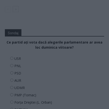
Sondaj
Ce partid ați vota dacă alegerile parlamentare ar avea
loc duminica viitoare?
USR
PNL
PSD
AUR
UDMR
PMP (Tomac)
Forța Dreptei (L. Orban)