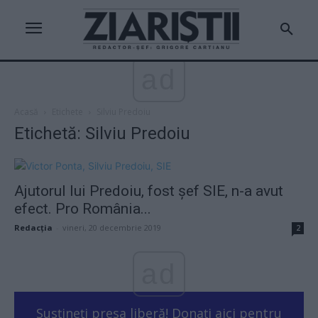
ad
Acasă
Etichete
Silviu Predoiu
Etichetă: Silviu Predoiu
Ajutorul lui Predoiu, fost șef SIE, n-a avut
efect. Pro România...
Redacţia
-
vineri, 20 decembrie 2019
2
ad
Susțineți presa liberă! Donați aici pentru