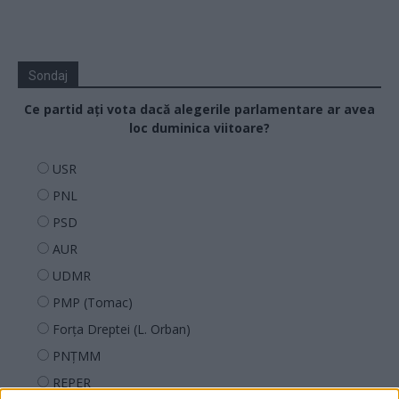
Sondaj
Ce partid ați vota dacă alegerile parlamentare ar avea
loc duminica viitoare?
USR
PNL
PSD
AUR
UDMR
PMP (Tomac)
Forța Dreptei (L. Orban)
PNȚMM
REPER