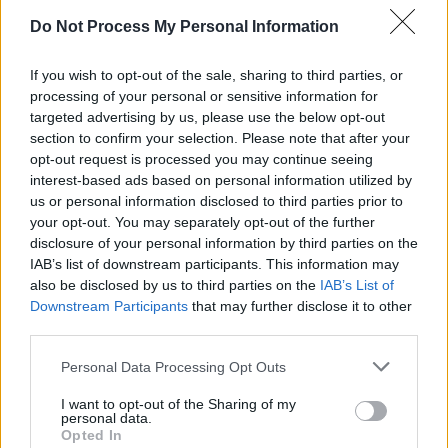
SENS
Do Not Process My Personal Information
SOS (Șoșoacă)
POT (Gavrilă)
If you wish to opt-out of the sale, sharing to third parties, or
processing of your personal or sensitive information for
PACE (Peia)
targeted advertising by us, please use the below opt-out
Acțiunea Conservatoare (Târziu)
section to confirm your selection. Please note that after your
opt-out request is processed you may continue seeing
PDF (Lazarus)
interest-based ads based on personal information utilized by
PUSL (D. Voiculescu)
us or personal information disclosed to third parties prior to
PNȚCD (Pavelescu)
your opt-out. You may separately opt-out of the further
disclosure of your personal information by third parties on the
PNCR (Terheș)
IAB’s list of downstream participants. This information may
Partidul Patrioților (Surugiu)
also be disclosed by us to third parties on the
IAB’s List of
Downstream Participants
that may further disclose it to other
FAR (Coarnă)
third parties.
România pe Primul Loc (Ponta)
Personal Data Processing Opt Outs
Altul
I want to opt-out of the Sharing of my
personal data.
Opted In