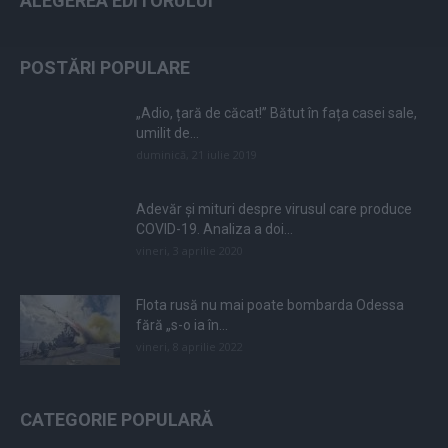
ALEGEREA EDITORULUI
POSTĂRI POPULARE
„Adio, țară de căcat!” Bătut în fața casei sale,
umilit de...
duminică, 21 iulie 2019
Adevăr și mituri despre virusul care produce
COVID-19. Analiza a doi...
vineri, 3 aprilie 2020
Flota rusă nu mai poate bombarda Odessa
fără „s-o ia în...
vineri, 8 aprilie 2022
CATEGORIE POPULARĂ