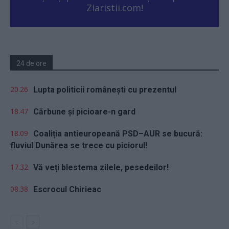
Ziaristii.com!
24 de ore
20.26
Lupta politicii românești cu prezentul
18.47
Cărbune și picioare-n gard
18.09
Coaliția antieuropeană PSD–AUR se bucură:
fluviul Dunărea se trece cu piciorul!
17.32
Vă veți blestema zilele, pesedeilor!
08.38
Escrocul Chirieac