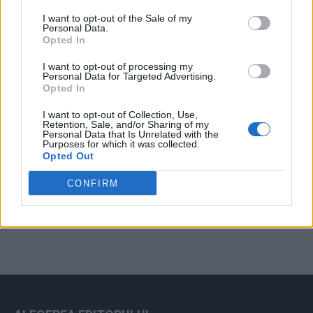
Arată rezultatele
I want to opt-out of the Sale of my
Personal Data.
Arhiva sondajelor
Opted In
I want to opt-out of processing my
Personal Data for Targeted Advertising.
Opted In
I want to opt-out of Collection, Use,
Retention, Sale, and/or Sharing of my
Personal Data that Is Unrelated with the
Purposes for which it was collected.
Opted Out
ad
CONFIRM