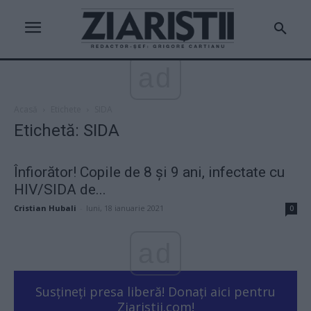
ad
Acasă
Etichete
SIDA
Etichetă: SIDA
Înfiorător! Copile de 8 și 9 ani, infectate cu
HIV/SIDA de...
Cristian Hubali
-
luni, 18 ianuarie 2021
0
ad
Susțineți presa liberă! Donați aici pentru
Ziaristii.com!