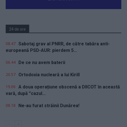
24 de ore
08.47
Sabotaj grav al PNRR, de către tabăra anti-
europeană PSD-AUR: pierdem 5...
06.44
De ce nu avem baterii
20.57
Ortodoxia nucleară a lui Kirill
19.06
A doua operațiune obscenă a DIICOT în această
vară, după ”cazul...
08.18
Ne-au furat străinii Dunărea!