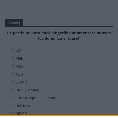
Sondaj
Ce partid ați vota dacă alegerile parlamentare ar avea
loc duminica viitoare?
USR
PNL
PSD
AUR
UDMR
PMP (Tomac)
Forța Dreptei (L. Orban)
PNȚMM
REPER