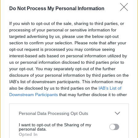
SENS
Do Not Process My Personal Information
SOS (Șoșoacă)
POT (Gavrilă)
If you wish to opt-out of the sale, sharing to third parties, or
processing of your personal or sensitive information for
PACE (Peia)
targeted advertising by us, please use the below opt-out
Acțiunea Conservatoare (Târziu)
section to confirm your selection. Please note that after your
opt-out request is processed you may continue seeing
PDF (Lazarus)
interest-based ads based on personal information utilized by
PUSL (D. Voiculescu)
us or personal information disclosed to third parties prior to
PNȚCD (Pavelescu)
your opt-out. You may separately opt-out of the further
disclosure of your personal information by third parties on the
PNCR (Terheș)
IAB’s list of downstream participants. This information may
Partidul Patrioților (Surugiu)
also be disclosed by us to third parties on the
IAB’s List of
Downstream Participants
that may further disclose it to other
FAR (Coarnă)
third parties.
România pe Primul Loc (Ponta)
Personal Data Processing Opt Outs
Altul
I want to opt-out of the Sharing of my
personal data.
Opted In