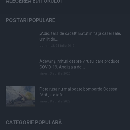
ALEGEREA EDITORULUI
POSTĂRI POPULARE
„Adio, țară de căcat!” Bătut în fața casei sale,
umilit de...
duminică, 21 iulie 2019
Adevăr și mituri despre virusul care produce
COVID-19. Analiza a doi...
vineri, 3 aprilie 2020
Flota rusă nu mai poate bombarda Odessa
fără „s-o ia în...
vineri, 8 aprilie 2022
CATEGORIE POPULARĂ