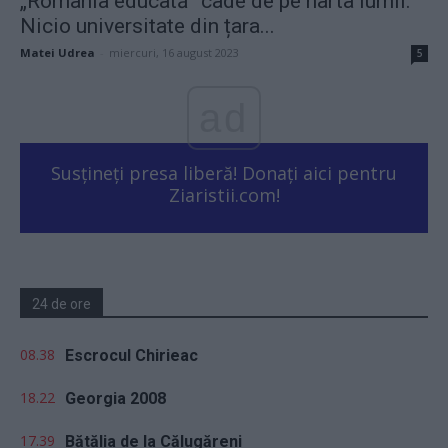
„România educată” cade de pe harta lumii.
Nicio universitate din țara...
Matei Udrea
-
miercuri, 16 august 2023
5
ad
Susțineți presa liberă! Donați aici pentru
Ziaristii.com!
24 de ore
08.38
Escrocul Chirieac
18.22
Georgia 2008
17.39
Bătălia de la Călugăreni