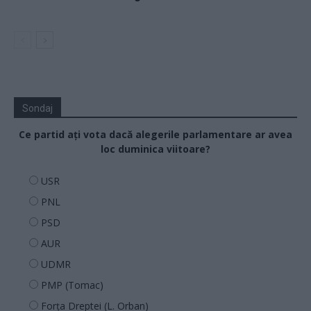
Sondaj
Ce partid ați vota dacă alegerile parlamentare ar avea
loc duminica viitoare?
USR
PNL
PSD
AUR
UDMR
PMP (Tomac)
Forța Dreptei (L. Orban)