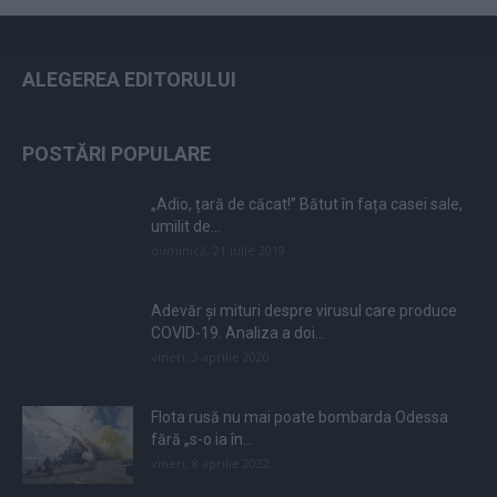
ALEGEREA EDITORULUI
POSTĂRI POPULARE
„Adio, țară de căcat!” Bătut în fața casei sale,
umilit de...
duminică, 21 iulie 2019
Adevăr și mituri despre virusul care produce
COVID-19. Analiza a doi...
vineri, 3 aprilie 2020
Flota rusă nu mai poate bombarda Odessa
fără „s-o ia în...
vineri, 8 aprilie 2022