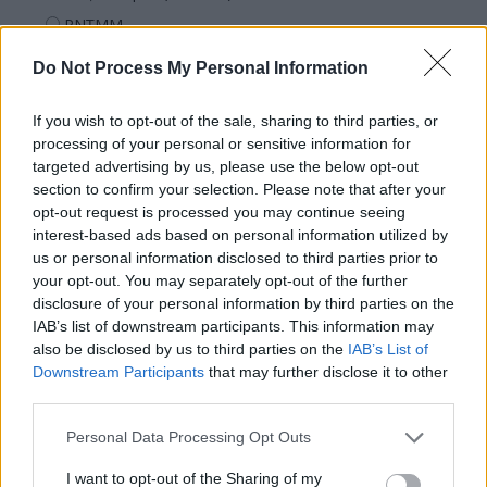
PNȚMM
REPER
Do Not Process My Personal Information
SENS
If you wish to opt-out of the sale, sharing to third parties, or
SOS (Șoșoacă)
processing of your personal or sensitive information for
POT (Gavrilă)
targeted advertising by us, please use the below opt-out
PACE (Peia)
section to confirm your selection. Please note that after your
opt-out request is processed you may continue seeing
Acțiunea Conservatoare (Târziu)
interest-based ads based on personal information utilized by
PDF (Lazarus)
us or personal information disclosed to third parties prior to
your opt-out. You may separately opt-out of the further
PUSL (D. Voiculescu)
disclosure of your personal information by third parties on the
PNȚCD (Pavelescu)
IAB’s list of downstream participants. This information may
also be disclosed by us to third parties on the
IAB’s List of
PNCR (Terheș)
Downstream Participants
that may further disclose it to other
Partidul Patrioților (Surugiu)
third parties.
FAR (Coarnă)
Personal Data Processing Opt Outs
România pe Primul Loc (Ponta)
I want to opt-out of the Sharing of my
Altul