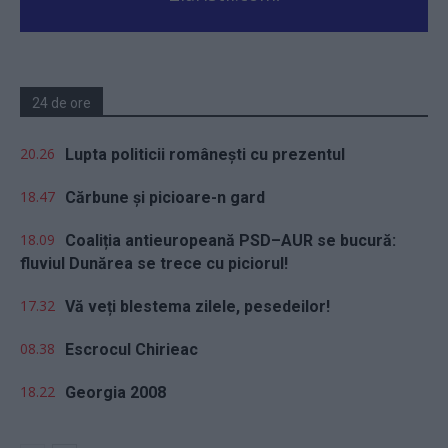
24 de ore
20.26
Lupta politicii românești cu prezentul
18.47
Cărbune și picioare-n gard
18.09
Coaliția antieuropeană PSD–AUR se bucură:
fluviul Dunărea se trece cu piciorul!
17.32
Vă veți blestema zilele, pesedeilor!
08.38
Escrocul Chirieac
18.22
Georgia 2008