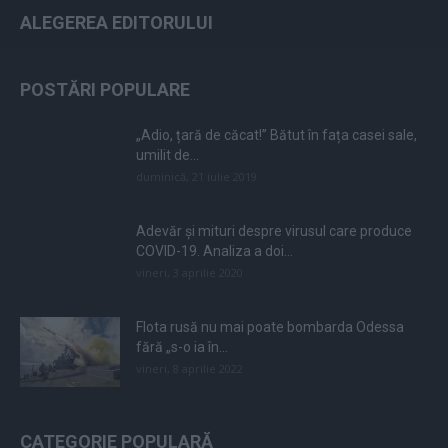
ALEGEREA EDITORULUI
POSTĂRI POPULARE
„Adio, țară de căcat!” Bătut în fața casei sale,
umilit de...
duminică, 21 iulie 2019
Adevăr și mituri despre virusul care produce
COVID-19. Analiza a doi...
vineri, 3 aprilie 2020
Flota rusă nu mai poate bombarda Odessa
fără „s-o ia în...
vineri, 8 aprilie 2022
CATEGORIE POPULARĂ