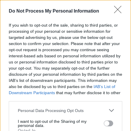
REPER
SENS
Do Not Process My Personal Information
SOS (Șoșoacă)
If you wish to opt-out of the sale, sharing to third parties, or
POT (Gavrilă)
processing of your personal or sensitive information for
PACE (Peia)
targeted advertising by us, please use the below opt-out
section to confirm your selection. Please note that after your
Acțiunea Conservatoare (Târziu)
opt-out request is processed you may continue seeing
PDF (Lazarus)
interest-based ads based on personal information utilized by
PUSL (D. Voiculescu)
us or personal information disclosed to third parties prior to
your opt-out. You may separately opt-out of the further
PNȚCD (Pavelescu)
disclosure of your personal information by third parties on the
PNCR (Terheș)
IAB’s list of downstream participants. This information may
also be disclosed by us to third parties on the
IAB’s List of
Partidul Patrioților (Surugiu)
Downstream Participants
that may further disclose it to other
FAR (Coarnă)
third parties.
România pe Primul Loc (Ponta)
Personal Data Processing Opt Outs
Altul
I want to opt-out of the Sharing of my
personal data.
Opted In