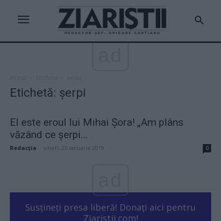
ad
Acasă
Etichete
şerpi
Etichetă: şerpi
El este eroul lui Mihai Şora! „Am plâns
văzând ce şerpi...
Redacţia
-
vineri, 25 ianuarie 2019
0
ad
Susțineți presa liberă! Donați aici pentru
Ziaristii.com!