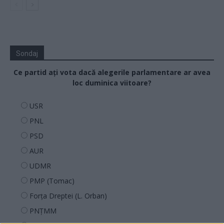
Sondaj
Ce partid ați vota dacă alegerile parlamentare ar avea
loc duminica viitoare?
USR
PNL
PSD
AUR
UDMR
PMP (Tomac)
Forța Dreptei (L. Orban)
PNȚMM