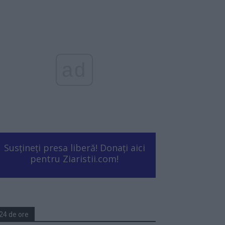
ad
Susțineți presa liberă! Donați aici
pentru Ziaristii.com!
24 de ore