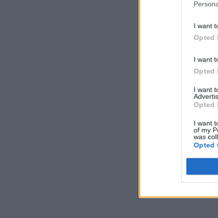
Persona
I want t
Opted 
I want t
Opted 
I want 
Advertis
Opted 
I want t
of my P
was col
Opted 