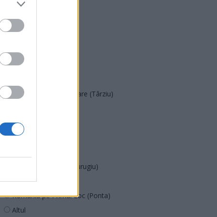
PNȚMM
REPER
SENS
SOS (Șoșoacă)
POT (Gavrilă)
PACE (Peia)
Acțiunea Conservatoare (Târziu)
PDF (Lazarus)
PUSL (D. Voiculescu)
PNȚCD (Pavelescu)
PNCR (Terheș)
Partidul Patrioților (Surugiu)
FAR (Coarnă)
România pe Primul Loc (Ponta)
Altul