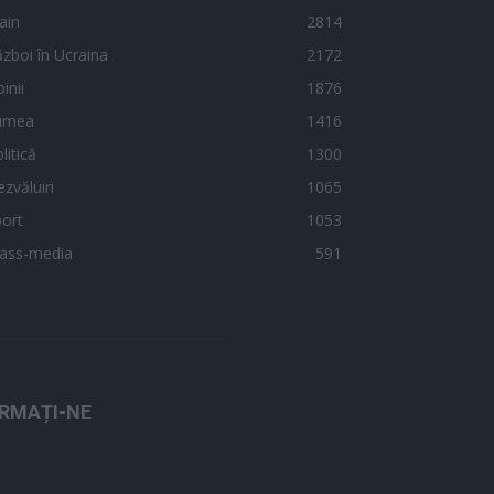
ain
2814
zboi în Ucraina
2172
inii
1876
umea
1416
litică
1300
zvăluiri
1065
ort
1053
ass-media
591
RMAȚI-NE