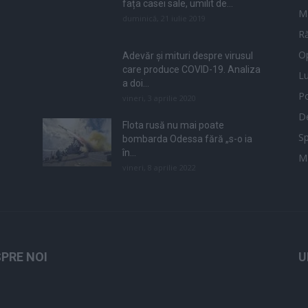
fața casei sale, umilit de...
M
duminică, 21 iulie 2019
Ră
Op
Adevăr și mituri despre virusul
care produce COVID-19. Analiza
L
a doi...
Po
vineri, 3 aprilie 2020
De
Flota rusă nu mai poate
Sp
bombarda Odessa fără „s-o ia
în...
M
vineri, 8 aprilie 2022
PRE NOI
U