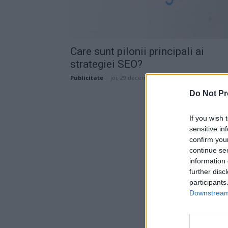
Care sunt pilonii principali ai
strategiei SEO?
Publicitate
-
joi, 29 decembrie 2022
Do Not Pr
If you wish 
sensitive in
confirm you
continue se
information 
further disc
participants
Downstream 