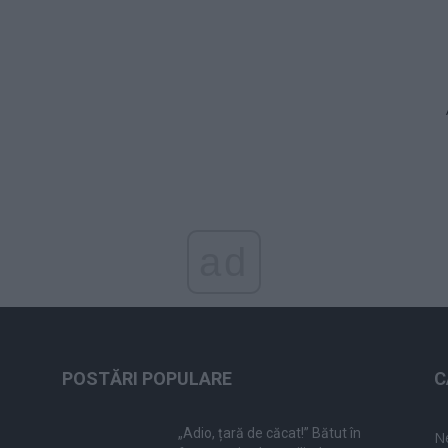
ad
POSTĂRI POPULARE
C
„Adio, țară de căcat!” Bătut în
N