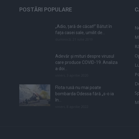
POSTĂRI POPULARE
C
„Adio, țară de căcat!” Bătut în
N
fața casei sale, umilit de...
M
duminică, 21 iulie 2019
Ră
Op
Adevăr și mituri despre virusul
care produce COVID-19. Analiza
L
a doi...
Po
vineri, 3 aprilie 2020
De
Flota rusă nu mai poate
Sp
bombarda Odessa fără „s-o ia
în...
M
vineri, 8 aprilie 2022