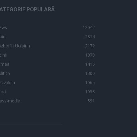
ATEGORIE POPULARĂ
ews
12042
ain
2814
zboi în Ucraina
2172
inii
1878
umea
1416
litică
1300
zvăluiri
1065
ort
1053
ass-media
591