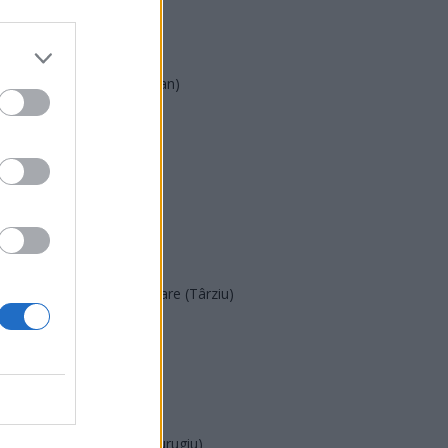
UDMR
PMP (Tomac)
Forța Dreptei (L. Orban)
PNȚMM
REPER
SENS
SOS (Șoșoacă)
POT (Gavrilă)
PACE (Peia)
Acțiunea Conservatoare (Târziu)
PDF (Lazarus)
PUSL (D. Voiculescu)
PNȚCD (Pavelescu)
PNCR (Terheș)
Partidul Patrioților (Surugiu)