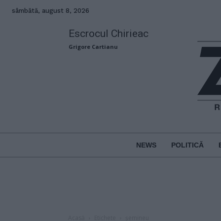
sâmbătă, august 8, 2026
Escrocul Chirieac
Grigore Cartianu
NEWS
POLITICĂ
Acasă
Etichete
șemineu