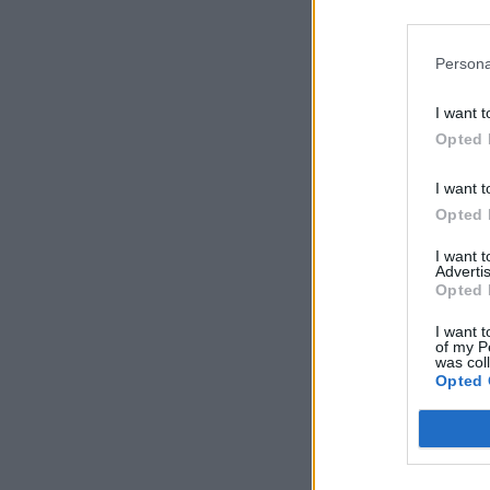
Persona
I want t
Opted 
I want t
Opted 
I want 
Advertis
Opted 
I want t
of my P
was col
Opted 