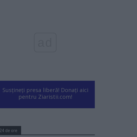
ad
Susțineți presa liberă! Donați aici
pentru Ziaristii.com!
24 de ore