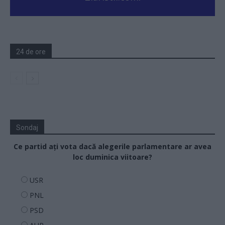
24 de ore
Sondaj
Ce partid ați vota dacă alegerile parlamentare ar avea
loc duminica viitoare?
USR
PNL
PSD