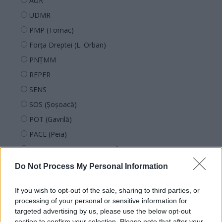
AUR
UDMR
PMP (Tomac)
Forța Dreptei (L. Orban)
PNȚMM
REPER
SENS
SOS (Șoșoacă)
POT (Gavrilă)
PACE (Peia)
Acțiunea Conservatoare (Târziu)
PDF (Lazarus)
Do Not Process My Personal Information
PUSL (D. Voiculescu)
If you wish to opt-out of the sale, sharing to third parties, or
PNȚCD (Pavelescu)
processing of your personal or sensitive information for
PNCR (Terheș)
targeted advertising by us, please use the below opt-out
section to confirm your selection. Please note that after your