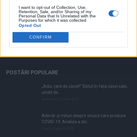
I want to opt-out of Collection, Use,
Retention, Sale, and/or Sharing of my
Personal Data that Is Unrelated with the
Purposes for which it was collected.
Opted Out
CONFIRM
ALEGEREA EDITORULUI
POSTĂRI POPULARE
„Adio, țară de căcat!” Bătut în fața casei sale,
umilit de...
duminică, 21 iulie 2019
Adevăr și mituri despre virusul care produce
COVID-19. Analiza a doi...
vineri, 3 aprilie 2020