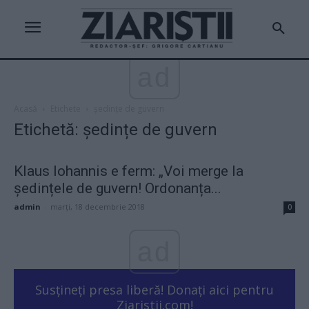
ad
Acasă
Etichete
ședințe de guvern
Etichetă: ședințe de guvern
Klaus Iohannis e ferm: „Voi merge la
ședințele de guvern! Ordonanța...
admin
-
marți, 18 decembrie 2018
0
ad
Susțineți presa liberă! Donați aici pentru
Ziaristii.com!