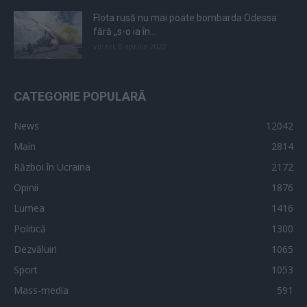
Flota rusă nu mai poate bombarda Odessa
fără „s-o ia în...
vineri, 8 aprilie 2022
CATEGORIE POPULARĂ
News
12042
Main
2814
Război în Ucraina
2172
Opinii
1876
Lumea
1416
Politică
1300
Dezvăluiri
1065
Sport
1053
Mass-media
591