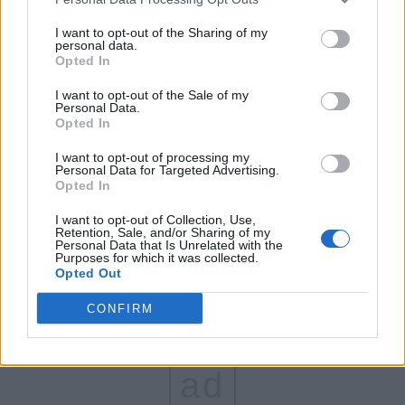
FAR (Coarnă)
I want to opt-out of the Sharing of my
personal data.
România pe Primul Loc (Ponta)
Opted In
Altul
I want to opt-out of the Sale of my
Personal Data.
Opted In
Arată rezultatele
I want to opt-out of processing my
Personal Data for Targeted Advertising.
Opted In
Arhiva sondajelor
I want to opt-out of Collection, Use,
Retention, Sale, and/or Sharing of my
Personal Data that Is Unrelated with the
Purposes for which it was collected.
Opted Out
CONFIRM
ad