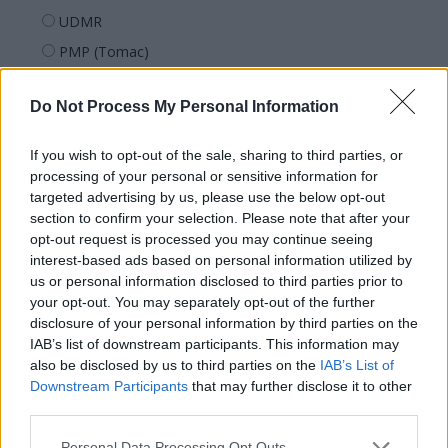
UDMR
PMP (Tomac)
Forța Dreptei (L. Orban)
Do Not Process My Personal Information
PNȚMM
REPER
If you wish to opt-out of the sale, sharing to third parties, or
SENS
processing of your personal or sensitive information for
targeted advertising by us, please use the below opt-out
SOS (Șoșoacă)
section to confirm your selection. Please note that after your
POT (Gavrilă)
opt-out request is processed you may continue seeing
interest-based ads based on personal information utilized by
PACE (Peia)
us or personal information disclosed to third parties prior to
Acțiunea Conservatoare (Târziu)
your opt-out. You may separately opt-out of the further
PDF (Lazarus)
disclosure of your personal information by third parties on the
IAB’s list of downstream participants. This information may
PUSL (D. Voiculescu)
also be disclosed by us to third parties on the
IAB’s List of
PNȚCD (Pavelescu)
Downstream Participants
that may further disclose it to other
third parties.
PNCR (Terheș)
Partidul Patrioților (Surugiu)
Personal Data Processing Opt Outs