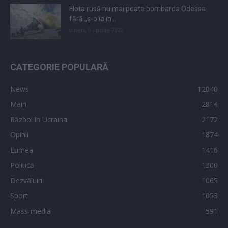
Flota rusă nu mai poate bombarda Odessa
fără „s-o ia în...
vineri, 8 aprilie 2022
CATEGORIE POPULARĂ
News
12040
Main
2814
Război în Ucraina
2172
Opinii
1874
Lumea
1416
Politică
1300
Dezvăluiri
1065
Sport
1053
Mass-media
591