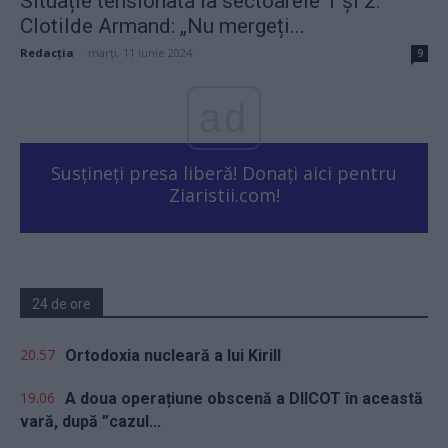
Situație tensionată la sectoarele 1 și 2.
Clotilde Armand: „Nu mergeți...
Redacţia
-
marți, 11 iunie 2024
9
ad
Susțineți presa liberă! Donați aici pentru
Ziaristii.com!
24 de ore
20.57
Ortodoxia nucleară a lui Kirill
19.06
A doua operațiune obscenă a DIICOT în această
vară, după ”cazul...