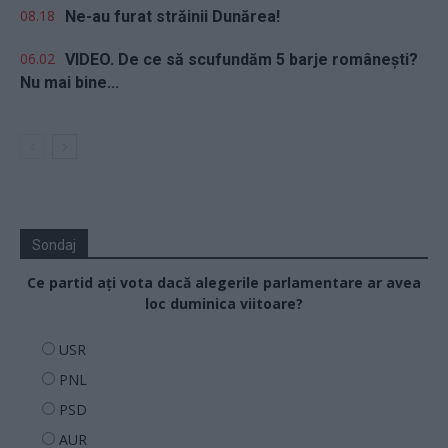
08.18
Ne-au furat străinii Dunărea!
06.02
VIDEO. De ce să scufundăm 5 barje românești?
Nu mai bine...
Sondaj
Ce partid ați vota dacă alegerile parlamentare ar avea
loc duminica viitoare?
USR
PNL
PSD
AUR