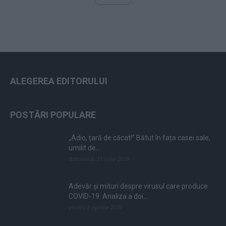
ALEGEREA EDITORULUI
POSTĂRI POPULARE
„Adio, țară de căcat!” Bătut în fața casei sale,
umilit de...
duminică, 21 iulie 2019
Adevăr și mituri despre virusul care produce
COVID-19. Analiza a doi...
vineri, 3 aprilie 2020