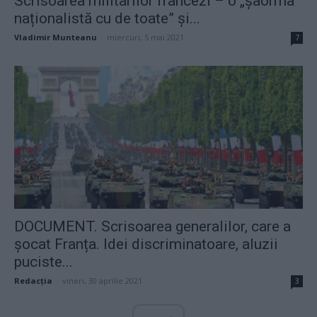
Scrisoarea militarilor francezi – o „șaorma
naționalistă cu de toate” și...
Vladimir Munteanu
-
miercuri, 5 mai 2021
7
DOCUMENT. Scrisoarea generalilor, care a
șocat Franța. Idei discriminatoare, aluzii
puciste...
Redacţia
-
vineri, 30 aprilie 2021
3