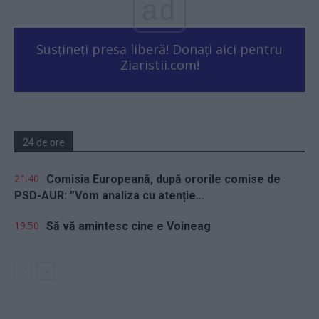
ad
Susțineți presa liberă! Donați aici pentru
Ziaristii.com!
24 de ore
21.40
Comisia Europeană, după ororile comise de
PSD-AUR: ”Vom analiza cu atenție...
19.50
Să vă amintesc cine e Voineag