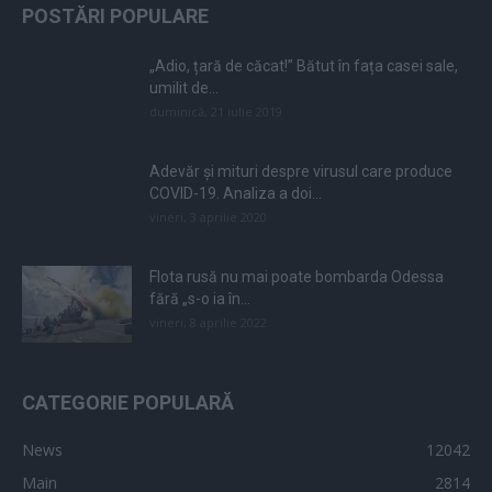
POSTĂRI POPULARE
„Adio, țară de căcat!” Bătut în fața casei sale,
umilit de...
duminică, 21 iulie 2019
Adevăr și mituri despre virusul care produce
COVID-19. Analiza a doi...
vineri, 3 aprilie 2020
Flota rusă nu mai poate bombarda Odessa
fără „s-o ia în...
vineri, 8 aprilie 2022
CATEGORIE POPULARĂ
News
12042
Main
2814