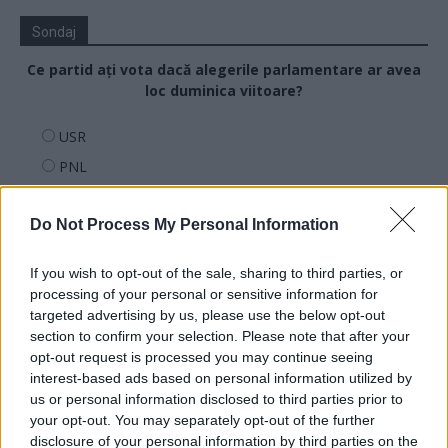
Sondaj
Ce partid ați vota dacă alegerile parlamentare ar avea
loc duminica viitoare?
USR
PNL
PSD
Do Not Process My Personal Information
AUR
UDMR
If you wish to opt-out of the sale, sharing to third parties, or
PMP (Tomac)
processing of your personal or sensitive information for
targeted advertising by us, please use the below opt-out
Forța Dreptei (L. Orban)
section to confirm your selection. Please note that after your
PNȚMM
opt-out request is processed you may continue seeing
REPER
interest-based ads based on personal information utilized by
us or personal information disclosed to third parties prior to
SENS
your opt-out. You may separately opt-out of the further
SOS (Șoșoacă)
disclosure of your personal information by third parties on the