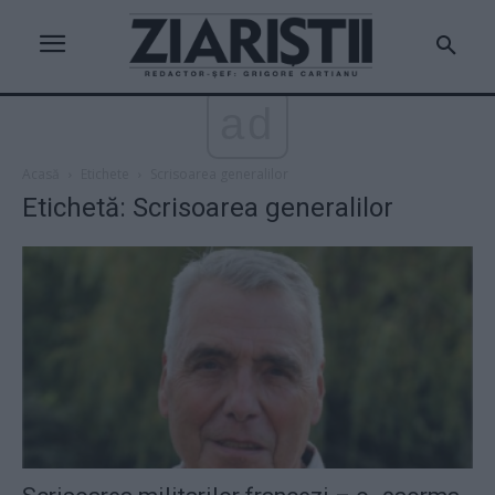
ad
Acasă
Etichete
Scrisoarea generalilor
Etichetă: Scrisoarea generalilor