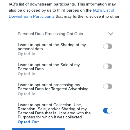
IAB’s list of downstream participants. This information may
POT (Gavrilă)
also be disclosed by us to third parties on the
IAB’s List of
PACE (Peia)
Downstream Participants
that may further disclose it to other
third parties.
Acțiunea Conservatoare (Târziu)
PDF (Lazarus)
Personal Data Processing Opt Outs
PUSL (D. Voiculescu)
I want to opt-out of the Sharing of my
PNȚCD (Pavelescu)
personal data.
Opted In
PNCR (Terheș)
I want to opt-out of the Sale of my
Partidul Patrioților (Surugiu)
Personal Data.
Opted In
FAR (Coarnă)
România pe Primul Loc (Ponta)
I want to opt-out of processing my
Personal Data for Targeted Advertising.
Altul
Opted In
I want to opt-out of Collection, Use,
Retention, Sale, and/or Sharing of my
Personal Data that Is Unrelated with the
Arată rezultatele
Purposes for which it was collected.
Opted Out
Arhiva sondajelor