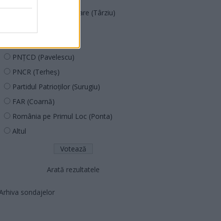
Acțiunea Conservatoare (Târziu)
PDF (Lazarus)
PUSL (D. Voiculescu)
PNȚCD (Pavelescu)
PNCR (Terheș)
Partidul Patrioților (Surugiu)
FAR (Coarnă)
România pe Primul Loc (Ponta)
Altul
Arată rezultatele
Arhiva sondajelor