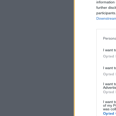
information 
further disc
participants
Downstream 
Persona
I want t
Opted 
I want t
Opted 
I want 
Advertis
Opted 
I want t
of my P
was col
Opted 