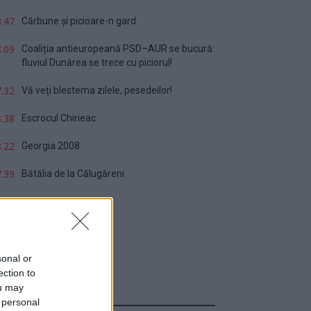
.47
Cărbune și picioare-n gard
.09
Coaliția antieuropeană PSD–AUR se bucură:
fluviul Dunărea se trece cu piciorul!
.32
Vă veți blestema zilele, pesedeilor!
.38
Escrocul Chirieac
.22
Georgia 2008
.39
Bătălia de la Călugăreni
sonal or
ection to
ou may
Sondaj
 personal