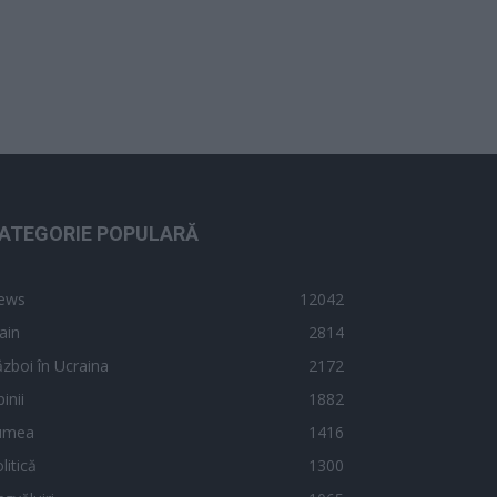
ATEGORIE POPULARĂ
ews
12042
ain
2814
zboi în Ucraina
2172
inii
1882
umea
1416
litică
1300