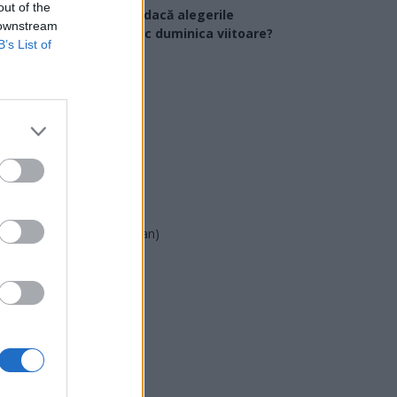
out of the
Ce partid ați vota dacă alegerile
 downstream
arlamentare ar avea loc duminica viitoare?
B’s List of
USR
PNL
PSD
AUR
UDMR
PMP (Tomac)
Forța Dreptei (L. Orban)
PNȚMM
REPER
SENS
SOS (Șoșoacă)
POT (Gavrilă)
PACE (Peia)