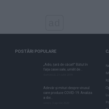
ad
POSTĂRI POPULARE
C
„Adio, țară de căcat!” Bătut în
N
fața casei sale, umilit de...
M
duminică, 21 iulie 2019
Ră
Op
Adevăr și mituri despre virusul
care produce COVID-19. Analiza
L
a doi...
Po
vineri, 3 aprilie 2020