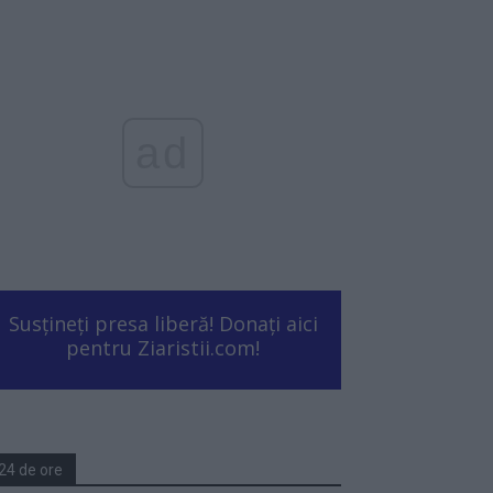
ad
Susțineți presa liberă! Donați aici
pentru Ziaristii.com!
24 de ore