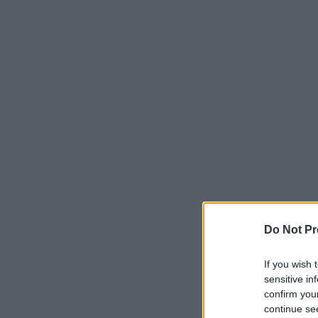
Do Not Pr
If you wish 
sensitive in
confirm you
continue se