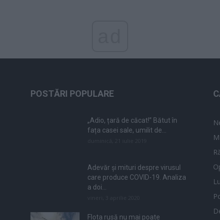
ad
POSTĂRI POPULARE
C
„Adio, țară de căcat!” Bătut în
N
fața casei sale, umilit de...
M
duminică, 21 iulie 2019
Ră
Op
Adevăr și mituri despre virusul
care produce COVID-19. Analiza
L
a doi...
Po
vineri, 3 aprilie 2020
De
Flota rusă nu mai poate