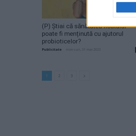
(P) Știai că sănătatea ficatului
poate fi menținută cu ajutorul
probioticelor?
Publicitate
-
miercuri, 31 mai 2023
1
2
3