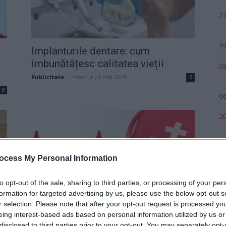
21
19
Implanturile dentare: cum
îmbunătățesc calitatea vieții
08
Publicitate
-
miercuri, 1 mai 2024
0
0
06
20
ocess My Personal Information
to opt-out of the sale, sharing to third parties, or processing of your per
formation for targeted advertising by us, please use the below opt-out s
Descoperă cum un smartwatch îți
r selection. Please note that after your opt-out request is processed y
poate salva viața! Top 5 funcții...
eing interest-based ads based on personal information utilized by us or
disclosed to third parties prior to your opt-out. You may separately opt-