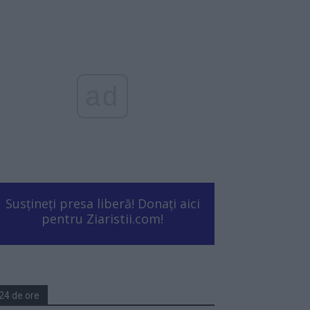
ad
Susțineți presa liberă! Donați aici
pentru Ziaristii.com!
24 de ore