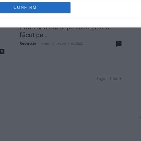
CONFIRM
Putin ar fi căzut pe scări și ar fi
făcut pe...
Redacţia
-
vineri, 2 decembrie 2022
1
0
Pagina 1 din 3