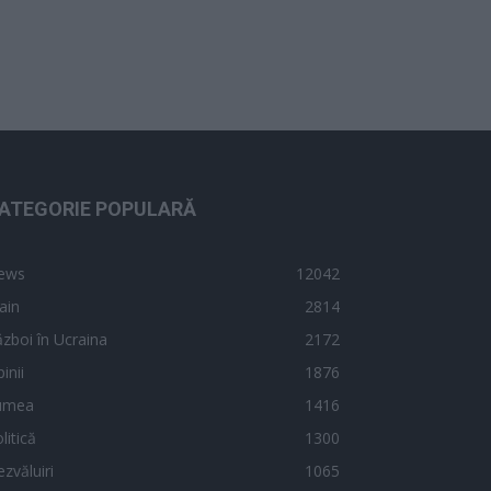
ATEGORIE POPULARĂ
ews
12042
ain
2814
zboi în Ucraina
2172
inii
1876
umea
1416
litică
1300
zvăluiri
1065