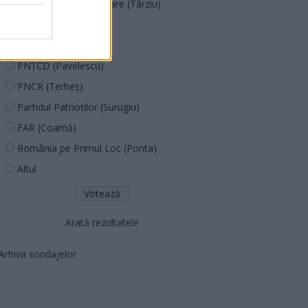
Acțiunea Conservatoare (Târziu)
PDF (Lazarus)
PUSL (D. Voiculescu)
PNȚCD (Pavelescu)
PNCR (Terheș)
Partidul Patrioților (Surugiu)
FAR (Coarnă)
România pe Primul Loc (Ponta)
Altul
Arată rezultatele
Arhiva sondajelor