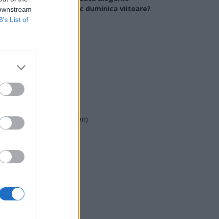
arlamentare ar avea loc duminica viitoare?
 downstream
B’s List of
USR
PNL
PSD
AUR
UDMR
PMP (Tomac)
Forța Dreptei (L. Orban)
PNȚMM
REPER
SENS
SOS (Șoșoacă)
POT (Gavrilă)
PACE (Peia)