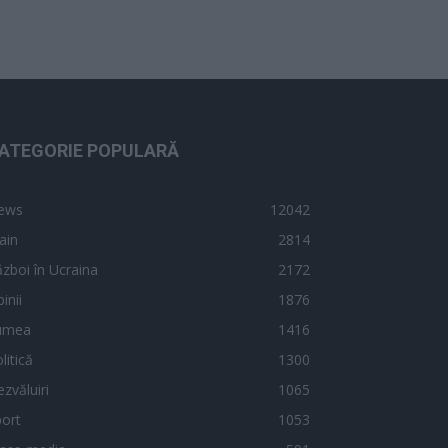
ATEGORIE POPULARĂ
ews
12042
ain
2814
zboi în Ucraina
2172
inii
1876
umea
1416
litică
1300
zvăluiri
1065
ort
1053