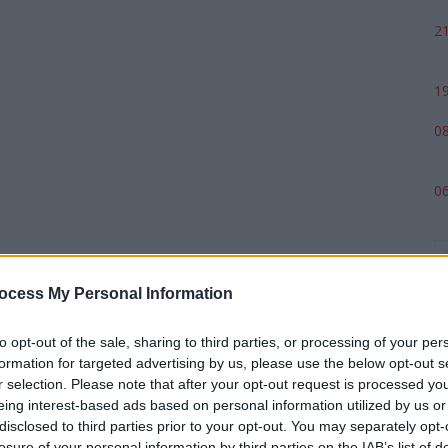
21
19
08
06
ocess My Personal Information
to opt-out of the sale, sharing to third parties, or processing of your per
formation for targeted advertising by us, please use the below opt-out s
r selection. Please note that after your opt-out request is processed y
eing interest-based ads based on personal information utilized by us or
p
disclosed to third parties prior to your opt-out. You may separately opt-
losure of your personal information by third parties on the IAB’s list of