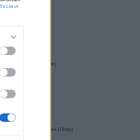
B’s List of
USR
PNL
PSD
AUR
UDMR
PMP (Tomac)
Forța Dreptei (L. Orban)
PNȚMM
REPER
SENS
SOS (Șoșoacă)
POT (Gavrilă)
PACE (Peia)
Acțiunea Conservatoare (Târziu)
PDF (Lazarus)