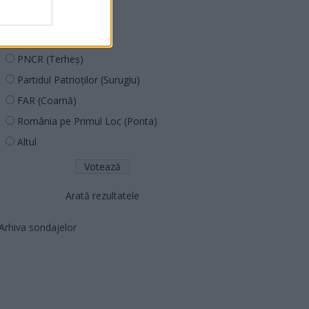
PUSL (D. Voiculescu)
PNȚCD (Pavelescu)
PNCR (Terheș)
Partidul Patrioților (Surugiu)
FAR (Coarnă)
România pe Primul Loc (Ponta)
Altul
Arată rezultatele
Arhiva sondajelor