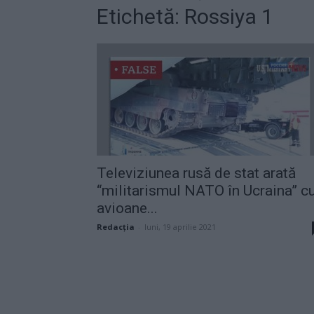
Etichetă: Rossiya 1
Televiziunea rusă de stat arată
“militarismul NATO în Ucraina” c
avioane...
Redacţia
-
luni, 19 aprilie 2021