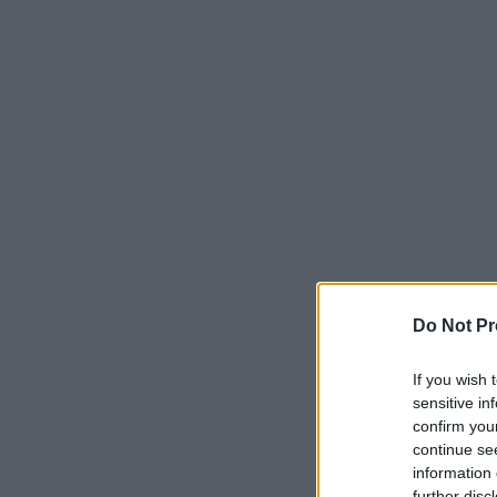
Do Not Pr
If you wish 
sensitive in
confirm you
continue se
information 
further disc