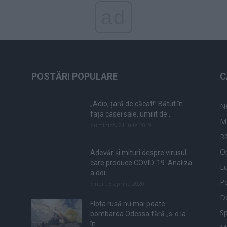
ad
POSTĂRI POPULARE
C
„Adio, țară de căcat!” Bătut în
N
fața casei sale, umilit de...
M
duminică, 21 iulie 2019
Ră
Op
Adevăr și mituri despre virusul
care produce COVID-19. Analiza
L
a doi...
Po
vineri, 3 aprilie 2020
De
Flota rusă nu mai poate
Sp
bombarda Odessa fără „s-o ia
în...