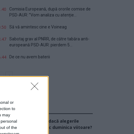
.40
Comisia Europeană, după ororile comise de
PSD-AUR: ”Vom analiza cu atenție...
.50
Să vă amintesc cine e Voineag
.47
Sabotaj grav al PNRR, de către tabăra anti-
europeană PSD-AUR: pierdem 5...
.44
De ce nu avem baterii
sonal or
ection to
Sondaj
ou may
Ce partid ați vota dacă alegerile
 personal
arlamentare ar avea loc duminica viitoare?
out of the
 downstream