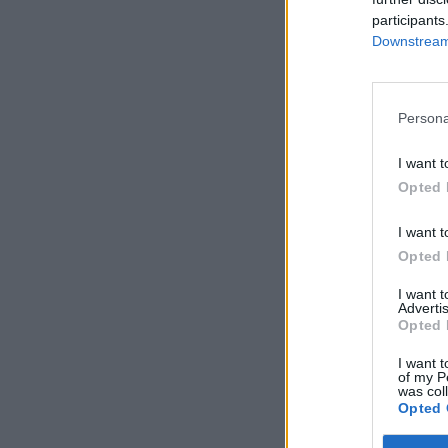
participants
Downstream 
Persona
I want t
Opted 
I want t
Opted 
I want 
Advertis
Opted 
I want t
of my P
was col
Opted 