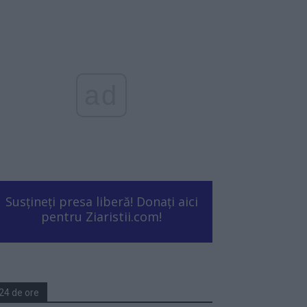
ad
Susțineți presa liberă! Donați aici
pentru Ziaristii.com!
24 de ore