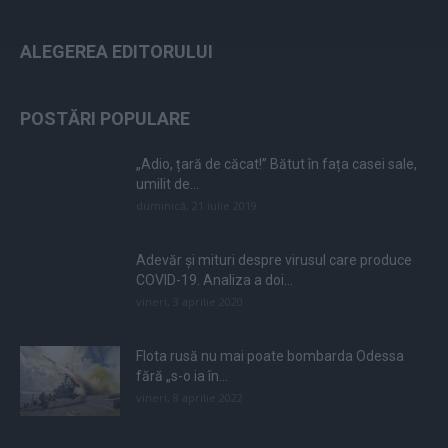
ALEGEREA EDITORULUI
POSTĂRI POPULARE
„Adio, țară de căcat!” Bătut în fața casei sale,
umilit de...
duminică, 21 iulie 2019
Adevăr și mituri despre virusul care produce
COVID-19. Analiza a doi...
vineri, 3 aprilie 2020
Flota rusă nu mai poate bombarda Odessa
fără „s-o ia în...
vineri, 8 aprilie 2022