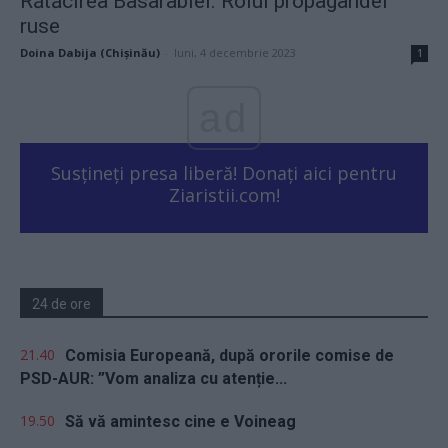
Rătăcirea Basarabiei. Rolul propagandei
ruse
Doina Dabija (Chișinău)
-
luni, 4 decembrie 2023
1
ad
Susțineți presa liberă! Donați aici pentru
Ziaristii.com!
24 de ore
21.40
Comisia Europeană, după ororile comise de
PSD-AUR: ”Vom analiza cu atenție...
19.50
Să vă amintesc cine e Voineag