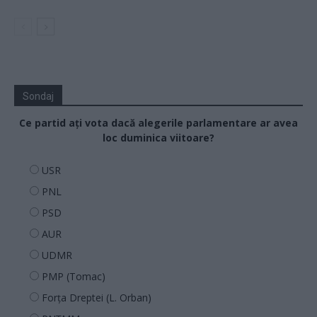
Sondaj
Ce partid ați vota dacă alegerile parlamentare ar avea
loc duminica viitoare?
USR
PNL
PSD
AUR
UDMR
PMP (Tomac)
Forța Dreptei (L. Orban)