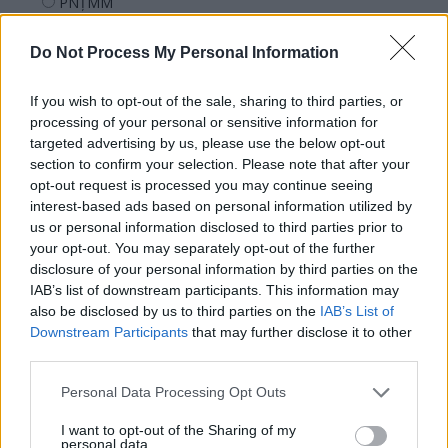
PNȚMM
REPER
Do Not Process My Personal Information
SENS
SOS (Șoșoacă)
If you wish to opt-out of the sale, sharing to third parties, or
POT (Gavrilă)
processing of your personal or sensitive information for
targeted advertising by us, please use the below opt-out
PACE (Peia)
section to confirm your selection. Please note that after your
Acțiunea Conservatoare (Târziu)
opt-out request is processed you may continue seeing
interest-based ads based on personal information utilized by
PDF (Lazarus)
us or personal information disclosed to third parties prior to
PUSL (D. Voiculescu)
your opt-out. You may separately opt-out of the further
disclosure of your personal information by third parties on the
PNȚCD (Pavelescu)
IAB’s list of downstream participants. This information may
PNCR (Terheș)
also be disclosed by us to third parties on the
IAB’s List of
Partidul Patrioților (Surugiu)
Downstream Participants
that may further disclose it to other
third parties.
FAR (Coarnă)
România pe Primul Loc (Ponta)
Personal Data Processing Opt Outs
Altul
I want to opt-out of the Sharing of my
personal data.