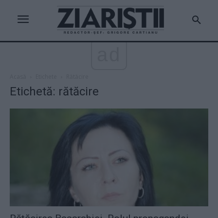
ad
Acasă
Etichete
Rătăcire
Etichetă: rătăcire