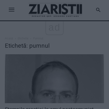
ad
Acasă
Etichete
Pumnul
Etichetă: pumnul