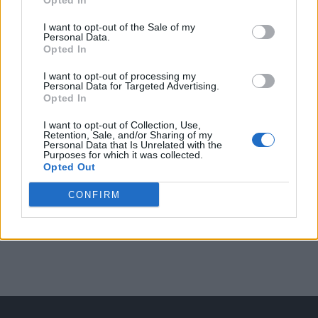
Opted In
Arată rezultatele
I want to opt-out of the Sale of my
Personal Data.
Opted In
Arhiva sondajelor
I want to opt-out of processing my
Personal Data for Targeted Advertising.
Opted In
I want to opt-out of Collection, Use,
Retention, Sale, and/or Sharing of my
Personal Data that Is Unrelated with the
Purposes for which it was collected.
Opted Out
CONFIRM
ad