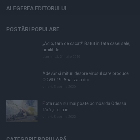
ALEGEREA EDITORULUI
POSTĂRI POPULARE
„Adio, țară de căcat!” Bătut în fața casei sale,
umilit de...
duminică, 21 iulie 2019
Adevăr și mituri despre virusul care produce
COVID-19. Analiza a doi...
vineri, 3 aprilie 2020
Flota rusă nu mai poate bombarda Odessa
fără „s-o ia în...
vineri, 8 aprilie 2022
CATEGORIE POPULARĂ