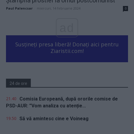
Ștampila prostiei la omul postcomunist
Paul Palencsar
-
miercuri, 14 februarie 2024
0
ad
Susțineți presa liberă! Donați aici pentru
Ziaristii.com!
24 de ore
21.40
Comisia Europeană, după ororile comise de
PSD-AUR: ”Vom analiza cu atenție...
19.50
Să vă amintesc cine e Voineag