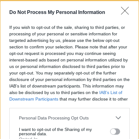
REPER
SENS
Do Not Process My Personal Information
SOS (Șoșoacă)
If you wish to opt-out of the sale, sharing to third parties, or
POT (Gavrilă)
processing of your personal or sensitive information for
PACE (Peia)
targeted advertising by us, please use the below opt-out
section to confirm your selection. Please note that after your
Acțiunea Conservatoare (Târziu)
opt-out request is processed you may continue seeing
PDF (Lazarus)
interest-based ads based on personal information utilized by
us or personal information disclosed to third parties prior to
PUSL (D. Voiculescu)
your opt-out. You may separately opt-out of the further
PNȚCD (Pavelescu)
disclosure of your personal information by third parties on the
PNCR (Terheș)
IAB’s list of downstream participants. This information may
also be disclosed by us to third parties on the
IAB’s List of
Partidul Patrioților (Surugiu)
Downstream Participants
that may further disclose it to other
FAR (Coarnă)
third parties.
România pe Primul Loc (Ponta)
Personal Data Processing Opt Outs
Altul
I want to opt-out of the Sharing of my
personal data.