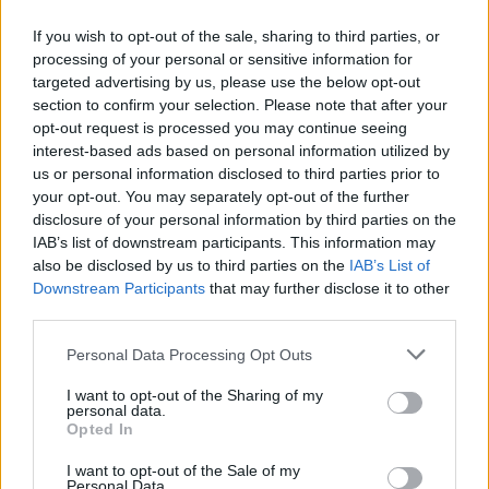
PACE (Peia)
If you wish to opt-out of the sale, sharing to third parties, or
Acțiunea Conservatoare (Târziu)
processing of your personal or sensitive information for
targeted advertising by us, please use the below opt-out
PDF (Lazarus)
section to confirm your selection. Please note that after your
PUSL (D. Voiculescu)
opt-out request is processed you may continue seeing
PNȚCD (Pavelescu)
interest-based ads based on personal information utilized by
us or personal information disclosed to third parties prior to
PNCR (Terheș)
your opt-out. You may separately opt-out of the further
Partidul Patrioților (Surugiu)
disclosure of your personal information by third parties on the
IAB’s list of downstream participants. This information may
FAR (Coarnă)
also be disclosed by us to third parties on the
IAB’s List of
România pe Primul Loc (Ponta)
Downstream Participants
that may further disclose it to other
third parties.
Altul
Personal Data Processing Opt Outs
I want to opt-out of the Sharing of my
Arată rezultatele
personal data.
Opted In
Arhiva sondajelor
I want to opt-out of the Sale of my
Personal Data.