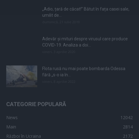
„Adio, țară de căcat!” Bătut în fața casei sale,
umilit de...
duminică, 21 iulie 2019
Adevăr și mituri despre virusul care produce
COVID-19. Analiza a doi...
vineri, 3 aprilie 2020
Flota rusă nu mai poate bombarda Odessa
fără „s-o ia în...
vineri, 8 aprilie 2022
CATEGORIE POPULARĂ
News
12042
Main
2814
Război în Ucraina
2172