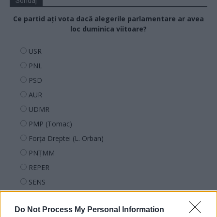
Sondaj
Ce partid ați vota dacă alegerile parlamentare ar avea
loc duminica viitoare?
USR
PNL
PSD
AUR
UDMR
PMP (Tomac)
Forța Dreptei (L. Orban)
PNȚMM
REPER
SENS
SOS (Șoșoacă)
Do Not Process My Personal Information
POT (Gavrilă)