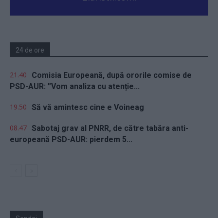
24 de ore
21.40
Comisia Europeană, după ororile comise de
PSD-AUR: ”Vom analiza cu atenție...
19.50
Să vă amintesc cine e Voineag
08.47
Sabotaj grav al PNRR, de către tabăra anti-
europeană PSD-AUR: pierdem 5...