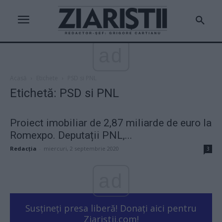
ad
Acasă
Etichete
PSD si PNL
Etichetă: PSD si PNL
Proiect imobiliar de 2,87 miliarde de euro la
Romexpo. Deputații PNL,...
Redacţia
-
miercuri, 2 septembrie 2020
3
ad
Susțineți presa liberă! Donați aici pentru
Ziaristii.com!