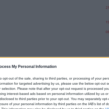
21
19
08
ocess My Personal Information
to opt-out of the sale, sharing to third parties, or processing of your per
formation for targeted advertising by us, please use the below opt-out s
r selection. Please note that after your opt-out request is processed y
p
eing interest-based ads based on personal information utilized by us or
disclosed to third parties prior to your opt-out. You may separately opt-
losure of your personal information by third parties on the IAB’s list of
. This information may also be disclosed by us to third parties on the
IA