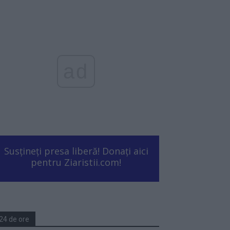
ad
Susțineți presa liberă! Donați aici
pentru Ziaristii.com!
24 de ore