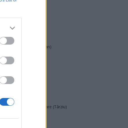
PNL
PSD
AUR
UDMR
PMP (Tomac)
Forța Dreptei (L. Orban)
PNȚMM
REPER
SENS
SOS (Șoșoacă)
POT (Gavrilă)
PACE (Peia)
Acțiunea Conservatoare (Târziu)
PDF (Lazarus)
PUSL (D. Voiculescu)