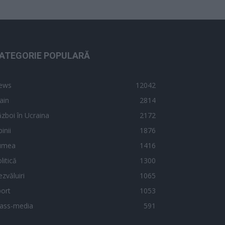
ATEGORIE POPULARĂ
ews
12042
ain
2814
zboi în Ucraina
2172
inii
1876
umea
1416
litică
1300
zvăluiri
1065
ort
1053
ass-media
591