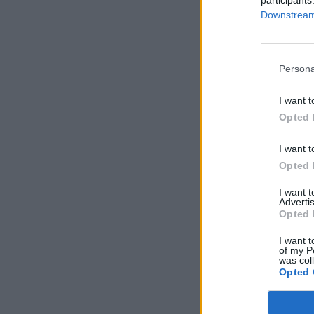
Downstream 
Persona
I want t
Opted 
I want t
Opted 
I want 
Advertis
Opted 
I want t
of my P
was col
Opted 