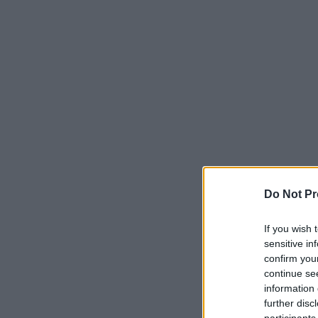
Do Not Pr
If you wish 
sensitive in
confirm you
continue se
information 
further disc
participants