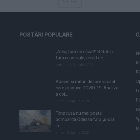
POSTĂRI POPULARE
C
„Adio, țară de căcat!” Bătut în
N
fața casei sale, umilit de...
M
duminică, 21 iulie 2019
Ră
Op
Adevăr și mituri despre virusul
care produce COVID-19. Analiza
L
a doi...
Po
vineri, 3 aprilie 2020
De
Flota rusă nu mai poate
Sp
bombarda Odessa fără „s-o ia
în...
M
vineri, 8 aprilie 2022