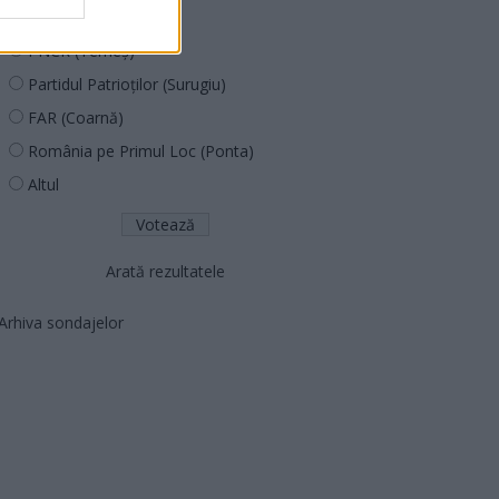
PNȚCD (Pavelescu)
PNCR (Terheș)
Partidul Patrioților (Surugiu)
FAR (Coarnă)
România pe Primul Loc (Ponta)
Altul
Arată rezultatele
Arhiva sondajelor